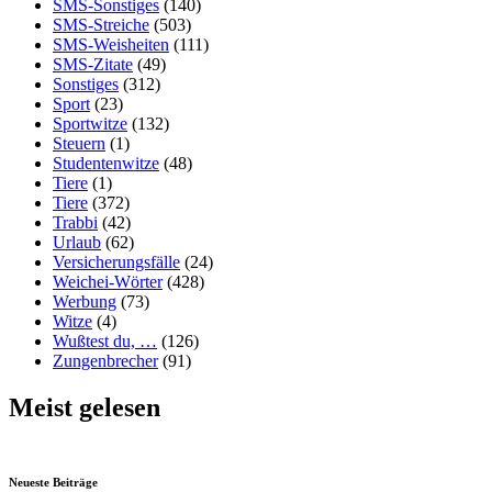
SMS-Sonstiges
(140)
SMS-Streiche
(503)
SMS-Weisheiten
(111)
SMS-Zitate
(49)
Sonstiges
(312)
Sport
(23)
Sportwitze
(132)
Steuern
(1)
Studentenwitze
(48)
Tiere
(1)
Tiere
(372)
Trabbi
(42)
Urlaub
(62)
Versicherungsfälle
(24)
Weichei-Wörter
(428)
Werbung
(73)
Witze
(4)
Wußtest du, …
(126)
Zungenbrecher
(91)
Meist gelesen
Neueste Beiträge