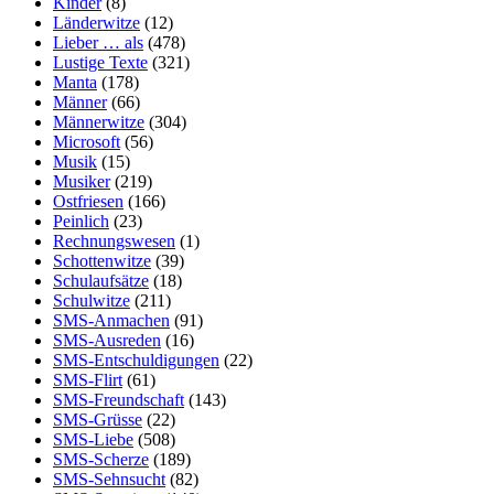
Kinder
(8)
Länderwitze
(12)
Lieber … als
(478)
Lustige Texte
(321)
Manta
(178)
Männer
(66)
Männerwitze
(304)
Microsoft
(56)
Musik
(15)
Musiker
(219)
Ostfriesen
(166)
Peinlich
(23)
Rechnungswesen
(1)
Schottenwitze
(39)
Schulaufsätze
(18)
Schulwitze
(211)
SMS-Anmachen
(91)
SMS-Ausreden
(16)
SMS-Entschuldigungen
(22)
SMS-Flirt
(61)
SMS-Freundschaft
(143)
SMS-Grüsse
(22)
SMS-Liebe
(508)
SMS-Scherze
(189)
SMS-Sehnsucht
(82)