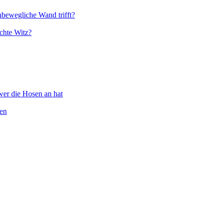
nbewegliche Wand trifft?
chte Witz?
wer die Hosen an hat
ten