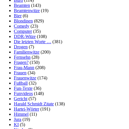
Büro
(114)
Beamten
(143)
Beamtenwitze
(19)
Bier
(6)
Blondinen
(829)
Comedy
(23)
Computer
(35)
DDR-Witze
(108)
Die letzten Worte …
(381)
Drogen
(7)
Familienwitze
(200)
Fernsehn
(28)
Fragen?
(150)
Frau-Mann
(208)
Frauen
(34)
Frauenwitze
(174)
Fußball
(32)
Fun-Texte
(36)
Funvideos
(148)
Gericht
(57)
Harald Schmidt Zitate
(138)
Hartei-Wörter
(191)
Himmel
(11)
Jura
(19)
KI
(5)