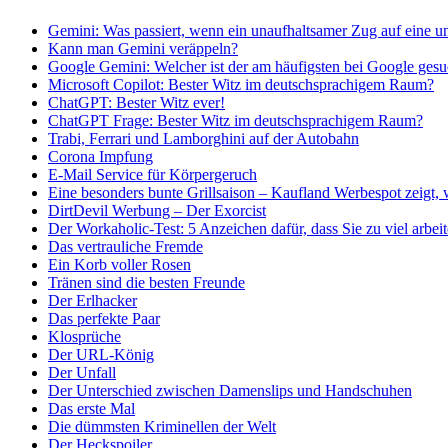
Gemini: Was passiert, wenn ein unaufhaltsamer Zug auf eine u
Kann man Gemini veräppeln?
Google Gemini: Welcher ist der am häufigsten bei Google gesu
Microsoft Copilot: Bester Witz im deutschsprachigem Raum?
ChatGPT: Bester Witz ever!
ChatGPT Frage: Bester Witz im deutschsprachigem Raum?
Trabi, Ferrari und Lamborghini auf der Autobahn
Corona Impfung
E-Mail Service für Körpergeruch
Eine besonders bunte Grillsaison – Kaufland Werbespot zeigt, 
DirtDevil Werbung – Der Exorcist
Der Workaholic-Test: 5 Anzeichen dafür, dass Sie zu viel arbei
Das vertrauliche Fremde
Ein Korb voller Rosen
Tränen sind die besten Freunde
Der Erlhacker
Das perfekte Paar
Klosprüche
Der URL-König
Der Unfall
Der Unterschied zwischen Damenslips und Handschuhen
Das erste Mal
Die dümmsten Kriminellen der Welt
Der Heckspoiler