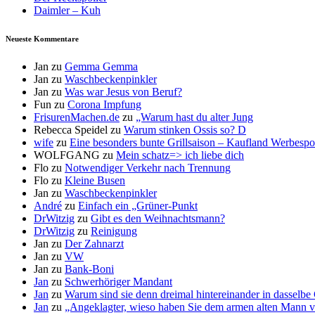
Daimler – Kuh
Neueste Kommentare
Jan
zu
Gemma Gemma
Jan
zu
Waschbeckenpinkler
Jan
zu
Was war Jesus von Beruf?
Fun
zu
Corona Impfung
FrisurenMachen.de
zu
„Warum hast du alter Jung
Rebecca Speidel
zu
Warum stinken Ossis so? D
wife
zu
Eine besonders bunte Grillsaison – Kaufland Werbespot
WOLFGANG
zu
Mein schatz=> ich liebe dich
Flo
zu
Notwendiger Verkehr nach Trennung
Flo
zu
Kleine Busen
Jan
zu
Waschbeckenpinkler
André
zu
Einfach ein „Grüner-Punkt
DrWitzig
zu
Gibt es den Weihnachtsmann?
DrWitzig
zu
Reinigung
Jan
zu
Der Zahnarzt
Jan
zu
VW
Jan
zu
Bank-Boni
Jan
zu
Schwerhöriger Mandant
Jan
zu
Warum sind sie denn dreimal hintereinander in dasselbe
Jan
zu
„Angeklagter, wieso haben Sie dem armen alten Mann v