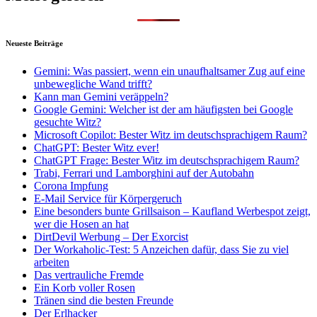
Neueste Beiträge
Gemini: Was passiert, wenn ein unaufhaltsamer Zug auf eine
unbewegliche Wand trifft?
Kann man Gemini veräppeln?
Google Gemini: Welcher ist der am häufigsten bei Google
gesuchte Witz?
Microsoft Copilot: Bester Witz im deutschsprachigem Raum?
ChatGPT: Bester Witz ever!
ChatGPT Frage: Bester Witz im deutschsprachigem Raum?
Trabi, Ferrari und Lamborghini auf der Autobahn
Corona Impfung
E-Mail Service für Körpergeruch
Eine besonders bunte Grillsaison – Kaufland Werbespot zeigt,
wer die Hosen an hat
DirtDevil Werbung – Der Exorcist
Der Workaholic-Test: 5 Anzeichen dafür, dass Sie zu viel
arbeiten
Das vertrauliche Fremde
Ein Korb voller Rosen
Tränen sind die besten Freunde
Der Erlhacker