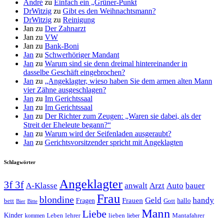
André
zu
Einfach ein „Grüner-Punkt
DrWitzig
zu
Gibt es den Weihnachtsmann?
DrWitzig
zu
Reinigung
Jan
zu
Der Zahnarzt
Jan
zu
VW
Jan
zu
Bank-Boni
Jan
zu
Schwerhöriger Mandant
Jan
zu
Warum sind sie denn dreimal hintereinander in
dasselbe Geschäft eingebrochen?
Jan
zu
„Angeklagter, wieso haben Sie dem armen alten Mann
vier Zähne ausgeschlagen?
Jan
zu
Im Gerichtssaal
Jan
zu
Im Gerichtssaal
Jan
zu
Der Richter zum Zeugen: „Waren sie dabei, als der
Streit der Eheleute begann?“
Jan
zu
Warum wird der Seifenladen ausgeraubt?
Jan
zu
Gerichtsvorsitzender spricht mit Angeklagten
Schlagwörter
Angeklagter
3f 3f
A-Klasse
anwalt
Arzt
Auto
bauer
Frau
blondine
Geld
handy
Fragen
Frauen
hallo
bett
Gott
Bier
Bitte
Mann
Liebe
Kinder
Leben
lehrer
lieben
Mantafahrer
kommen
lieber