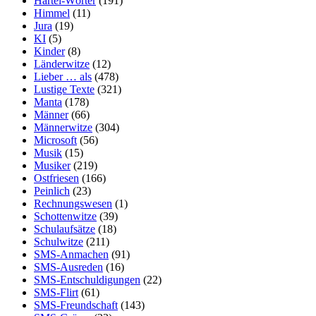
Hartei-Wörter
(191)
Himmel
(11)
Jura
(19)
KI
(5)
Kinder
(8)
Länderwitze
(12)
Lieber … als
(478)
Lustige Texte
(321)
Manta
(178)
Männer
(66)
Männerwitze
(304)
Microsoft
(56)
Musik
(15)
Musiker
(219)
Ostfriesen
(166)
Peinlich
(23)
Rechnungswesen
(1)
Schottenwitze
(39)
Schulaufsätze
(18)
Schulwitze
(211)
SMS-Anmachen
(91)
SMS-Ausreden
(16)
SMS-Entschuldigungen
(22)
SMS-Flirt
(61)
SMS-Freundschaft
(143)