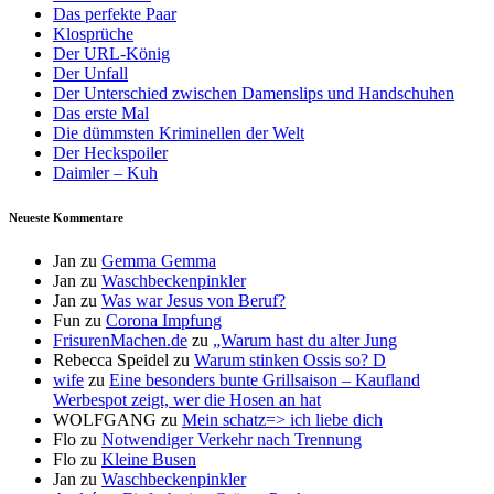
Das perfekte Paar
Klosprüche
Der URL-König
Der Unfall
Der Unterschied zwischen Damenslips und Handschuhen
Das erste Mal
Die dümmsten Kriminellen der Welt
Der Heckspoiler
Daimler – Kuh
Neueste Kommentare
Jan
zu
Gemma Gemma
Jan
zu
Waschbeckenpinkler
Jan
zu
Was war Jesus von Beruf?
Fun
zu
Corona Impfung
FrisurenMachen.de
zu
„Warum hast du alter Jung
Rebecca Speidel
zu
Warum stinken Ossis so? D
wife
zu
Eine besonders bunte Grillsaison – Kaufland
Werbespot zeigt, wer die Hosen an hat
WOLFGANG
zu
Mein schatz=> ich liebe dich
Flo
zu
Notwendiger Verkehr nach Trennung
Flo
zu
Kleine Busen
Jan
zu
Waschbeckenpinkler