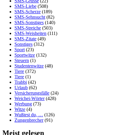
SMS-Grüsse
(22)
SMS-Liebe
(508)
SMS-Scherze
(189)
SMS-Sehnsucht
(82)
SMS-Sonstiges
(140)
SMS-Streiche
(503)
SMS-Weisheiten
(111)
SMS-Zitate
(49)
Sonstiges
(312)
Sport
(23)
Sportwitze
(132)
Steuern
(1)
Studentenwitze
(48)
Tiere
(372)
Tiere
(1)
Trabbi
(42)
Urlaub
(62)
Versicherungsfälle
(24)
Weichei-Wörter
(428)
Werbung
(73)
Witze
(4)
Wußtest du, …
(126)
Zungenbrecher
(91)
Meist gelesen