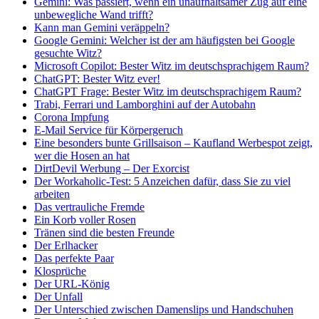
Gemini: Was passiert, wenn ein unaufhaltsamer Zug auf eine
unbewegliche Wand trifft?
Kann man Gemini veräppeln?
Google Gemini: Welcher ist der am häufigsten bei Google
gesuchte Witz?
Microsoft Copilot: Bester Witz im deutschsprachigem Raum?
ChatGPT: Bester Witz ever!
ChatGPT Frage: Bester Witz im deutschsprachigem Raum?
Trabi, Ferrari und Lamborghini auf der Autobahn
Corona Impfung
E-Mail Service für Körpergeruch
Eine besonders bunte Grillsaison – Kaufland Werbespot zeigt,
wer die Hosen an hat
DirtDevil Werbung – Der Exorcist
Der Workaholic-Test: 5 Anzeichen dafür, dass Sie zu viel
arbeiten
Das vertrauliche Fremde
Ein Korb voller Rosen
Tränen sind die besten Freunde
Der Erlhacker
Das perfekte Paar
Klosprüche
Der URL-König
Der Unfall
Der Unterschied zwischen Damenslips und Handschuhen