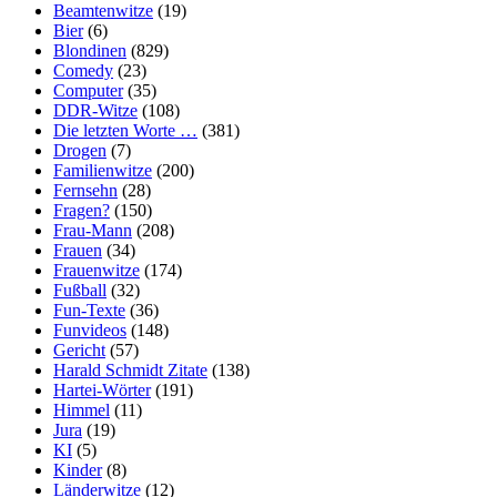
Beamtenwitze
(19)
Bier
(6)
Blondinen
(829)
Comedy
(23)
Computer
(35)
DDR-Witze
(108)
Die letzten Worte …
(381)
Drogen
(7)
Familienwitze
(200)
Fernsehn
(28)
Fragen?
(150)
Frau-Mann
(208)
Frauen
(34)
Frauenwitze
(174)
Fußball
(32)
Fun-Texte
(36)
Funvideos
(148)
Gericht
(57)
Harald Schmidt Zitate
(138)
Hartei-Wörter
(191)
Himmel
(11)
Jura
(19)
KI
(5)
Kinder
(8)
Länderwitze
(12)