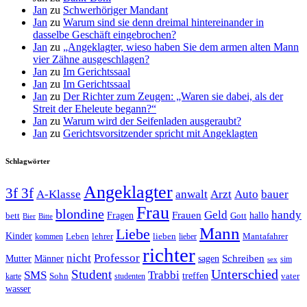
Jan
zu
Schwerhöriger Mandant
Jan
zu
Warum sind sie denn dreimal hintereinander in
dasselbe Geschäft eingebrochen?
Jan
zu
„Angeklagter, wieso haben Sie dem armen alten Mann
vier Zähne ausgeschlagen?
Jan
zu
Im Gerichtssaal
Jan
zu
Im Gerichtssaal
Jan
zu
Der Richter zum Zeugen: „Waren sie dabei, als der
Streit der Eheleute begann?“
Jan
zu
Warum wird der Seifenladen ausgeraubt?
Jan
zu
Gerichtsvorsitzender spricht mit Angeklagten
Schlagwörter
Angeklagter
3f 3f
A-Klasse
anwalt
Arzt
Auto
bauer
Frau
blondine
Geld
handy
Fragen
Frauen
hallo
bett
Gott
Bier
Bitte
Mann
Liebe
Kinder
Leben
lehrer
lieben
Mantafahrer
kommen
lieber
richter
nicht
Professor
Mutter
Männer
sagen
Schreiben
sim
sex
Unterschied
Student
SMS
Trabbi
treffen
Sohn
vater
karte
studenten
wasser