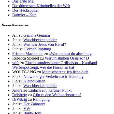
Das erste Mal
Die dümmsten Kriminellen der Welt
Der Heckspoiler
Daimler – Kuh
Neueste Kommentare
Jan
zu
Gemma Gemma
Jan
zu
Waschbeckenpinkler
Jan
zu
Was war Jesus von Beruf?
Fun
zu
Corona Impfung
FrisurenMachen.de
zu
„Warum hast du alter Jung
Rebecca Speidel
zu
Warum stinken Ossis so? D
wife
zu
Eine besonders bunte Grillsaison – Kaufland
Werbespot zeigt, wer die Hosen an hat
WOLFGANG
zu
Mein schatz=> ich liebe dich
Flo
zu
Notwendiger Verkehr nach Trennung
Flo
zu
Kleine Busen
Jan
zu
Waschbeckenpinkler
André
zu
Einfach ein „Grüner-Punkt
DrWitzig
zu
Gibt es den Weihnachtsmann?
DrWitzig
zu
Reinigung
Jan
zu
Der Zahnarzt
Jan
zu
VW
Jan
zu
Bank-Boni