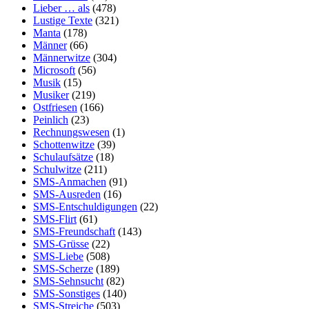
Lieber … als
(478)
Lustige Texte
(321)
Manta
(178)
Männer
(66)
Männerwitze
(304)
Microsoft
(56)
Musik
(15)
Musiker
(219)
Ostfriesen
(166)
Peinlich
(23)
Rechnungswesen
(1)
Schottenwitze
(39)
Schulaufsätze
(18)
Schulwitze
(211)
SMS-Anmachen
(91)
SMS-Ausreden
(16)
SMS-Entschuldigungen
(22)
SMS-Flirt
(61)
SMS-Freundschaft
(143)
SMS-Grüsse
(22)
SMS-Liebe
(508)
SMS-Scherze
(189)
SMS-Sehnsucht
(82)
SMS-Sonstiges
(140)
SMS-Streiche
(503)