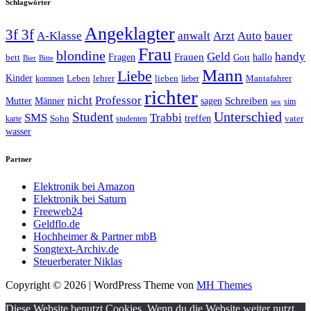
Schlagwörter
Angeklagter
3f 3f
A-Klasse
anwalt
Arzt
Auto
bauer
Frau
blondine
Geld
handy
Fragen
Frauen
hallo
bett
Gott
Bier
Bitte
Mann
Liebe
Kinder
Leben
lehrer
lieben
Mantafahrer
kommen
lieber
richter
nicht
Professor
Mutter
Männer
sagen
Schreiben
sim
sex
Unterschied
Student
SMS
Trabbi
treffen
Sohn
vater
karte
studenten
wasser
Partner
Elektronik bei Amazon
Elektronik bei Saturn
Freeweb24
Geldflo.de
Hochheimer & Partner mbB
Songtext-Archiv.de
Steuerberater Niklas
Copyright © 2026 | WordPress Theme von
MH Themes
Diese Website benutzt Cookies. Wenn du die Website weiter nutzt,