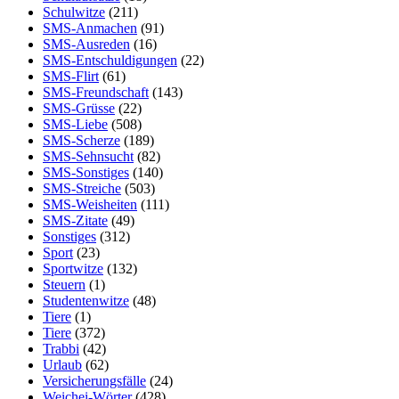
Schulwitze
(211)
SMS-Anmachen
(91)
SMS-Ausreden
(16)
SMS-Entschuldigungen
(22)
SMS-Flirt
(61)
SMS-Freundschaft
(143)
SMS-Grüsse
(22)
SMS-Liebe
(508)
SMS-Scherze
(189)
SMS-Sehnsucht
(82)
SMS-Sonstiges
(140)
SMS-Streiche
(503)
SMS-Weisheiten
(111)
SMS-Zitate
(49)
Sonstiges
(312)
Sport
(23)
Sportwitze
(132)
Steuern
(1)
Studentenwitze
(48)
Tiere
(1)
Tiere
(372)
Trabbi
(42)
Urlaub
(62)
Versicherungsfälle
(24)
Weichei-Wörter
(428)