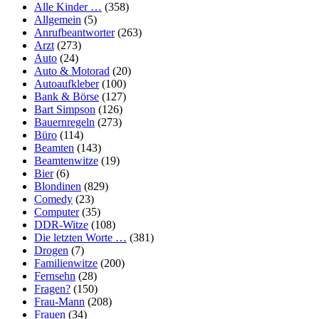
Alle Kinder …
(358)
Allgemein
(5)
Anrufbeantworter
(263)
Arzt
(273)
Auto
(24)
Auto & Motorad
(20)
Autoaufkleber
(100)
Bank & Börse
(127)
Bart Simpson
(126)
Bauernregeln
(273)
Büro
(114)
Beamten
(143)
Beamtenwitze
(19)
Bier
(6)
Blondinen
(829)
Comedy
(23)
Computer
(35)
DDR-Witze
(108)
Die letzten Worte …
(381)
Drogen
(7)
Familienwitze
(200)
Fernsehn
(28)
Fragen?
(150)
Frau-Mann
(208)
Frauen
(34)