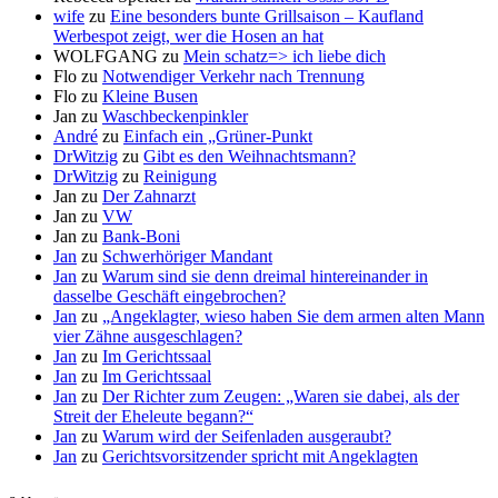
wife
zu
Eine besonders bunte Grillsaison – Kaufland
Werbespot zeigt, wer die Hosen an hat
WOLFGANG
zu
Mein schatz=> ich liebe dich
Flo
zu
Notwendiger Verkehr nach Trennung
Flo
zu
Kleine Busen
Jan
zu
Waschbeckenpinkler
André
zu
Einfach ein „Grüner-Punkt
DrWitzig
zu
Gibt es den Weihnachtsmann?
DrWitzig
zu
Reinigung
Jan
zu
Der Zahnarzt
Jan
zu
VW
Jan
zu
Bank-Boni
Jan
zu
Schwerhöriger Mandant
Jan
zu
Warum sind sie denn dreimal hintereinander in
dasselbe Geschäft eingebrochen?
Jan
zu
„Angeklagter, wieso haben Sie dem armen alten Mann
vier Zähne ausgeschlagen?
Jan
zu
Im Gerichtssaal
Jan
zu
Im Gerichtssaal
Jan
zu
Der Richter zum Zeugen: „Waren sie dabei, als der
Streit der Eheleute begann?“
Jan
zu
Warum wird der Seifenladen ausgeraubt?
Jan
zu
Gerichtsvorsitzender spricht mit Angeklagten