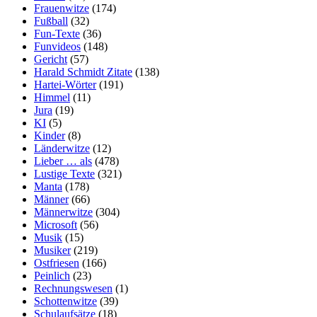
Frauenwitze
(174)
Fußball
(32)
Fun-Texte
(36)
Funvideos
(148)
Gericht
(57)
Harald Schmidt Zitate
(138)
Hartei-Wörter
(191)
Himmel
(11)
Jura
(19)
KI
(5)
Kinder
(8)
Länderwitze
(12)
Lieber … als
(478)
Lustige Texte
(321)
Manta
(178)
Männer
(66)
Männerwitze
(304)
Microsoft
(56)
Musik
(15)
Musiker
(219)
Ostfriesen
(166)
Peinlich
(23)
Rechnungswesen
(1)
Schottenwitze
(39)
Schulaufsätze
(18)