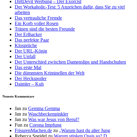
DirtDevil Werbung – Der Exorcist
Der Workaholic-Test: 5 Anzeichen dafür, dass Sie zu viel
arbeiten
Das vertrauliche Fremde
Ein Korb voller Rosen
Tränen sind die besten Freunde
Der Erlhacker
Das perfekte Paar
Klosprüche
Der URL-König
Der Unfall
Der Unterschied zwischen Damenslips und Handschuhen
Das erste Mal
Die dümmsten Kriminellen der Welt
Der Heckspoiler
Daimler – Kuh
Neueste Kommentare
Jan
zu
Gemma Gemma
Jan
zu
Waschbeckenpinkler
Jan
zu
Was war Jesus von Beruf?
Fun
zu
Corona Impfung
FrisurenMachen.de
zu
„Warum hast du alter Jung
Rebecca Speidel
zu
Warum stinken Ossis so? D