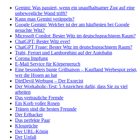
Gemini: Was passiert, wenn ein unaufhaltsamer Zug auf eine
unbewegliche Wand trifft?
Kann man Gemini veräppeln?
Google Gemini: Welcher ist der am häufigsten bei Google
gesuchte Witz?
Microsoft Copilot: Bester Witz im deutschsprachigem Raum?
ChatGPT: Bester Witz ever!
ChatGPT Frage: Bester Witz im deutschsprachigem Raum?
Trabi, Ferrari und Lamborghini auf der Autobahn
Corona Impfung
E-Mail Service für Körpergeruch
Eine besonders bunte Grillsaison – Kaufland Werbespot zeigt,
wer die Hosen an hat
DirtDevil Werbung – Der Exorcist
Der Workaholic-Test: 5 Anzeichen dafür, dass Sie zu viel
arbeiten
Das vertrauliche Fremde
Ein Korb voller Rosen
Tränen sind die besten Freunde
Der Erlhacker
Das perfekte Paar
Klosprüche
Der URL-König
Der Unfall