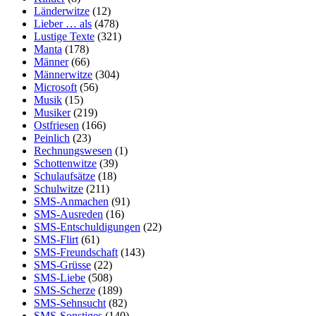
Länderwitze
(12)
Lieber … als
(478)
Lustige Texte
(321)
Manta
(178)
Männer
(66)
Männerwitze
(304)
Microsoft
(56)
Musik
(15)
Musiker
(219)
Ostfriesen
(166)
Peinlich
(23)
Rechnungswesen
(1)
Schottenwitze
(39)
Schulaufsätze
(18)
Schulwitze
(211)
SMS-Anmachen
(91)
SMS-Ausreden
(16)
SMS-Entschuldigungen
(22)
SMS-Flirt
(61)
SMS-Freundschaft
(143)
SMS-Grüsse
(22)
SMS-Liebe
(508)
SMS-Scherze
(189)
SMS-Sehnsucht
(82)
SMS-Sonstiges
(140)