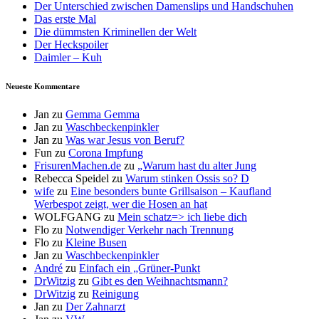
Der Unterschied zwischen Damenslips und Handschuhen
Das erste Mal
Die dümmsten Kriminellen der Welt
Der Heckspoiler
Daimler – Kuh
Neueste Kommentare
Jan
zu
Gemma Gemma
Jan
zu
Waschbeckenpinkler
Jan
zu
Was war Jesus von Beruf?
Fun
zu
Corona Impfung
FrisurenMachen.de
zu
„Warum hast du alter Jung
Rebecca Speidel
zu
Warum stinken Ossis so? D
wife
zu
Eine besonders bunte Grillsaison – Kaufland
Werbespot zeigt, wer die Hosen an hat
WOLFGANG
zu
Mein schatz=> ich liebe dich
Flo
zu
Notwendiger Verkehr nach Trennung
Flo
zu
Kleine Busen
Jan
zu
Waschbeckenpinkler
André
zu
Einfach ein „Grüner-Punkt
DrWitzig
zu
Gibt es den Weihnachtsmann?
DrWitzig
zu
Reinigung
Jan
zu
Der Zahnarzt