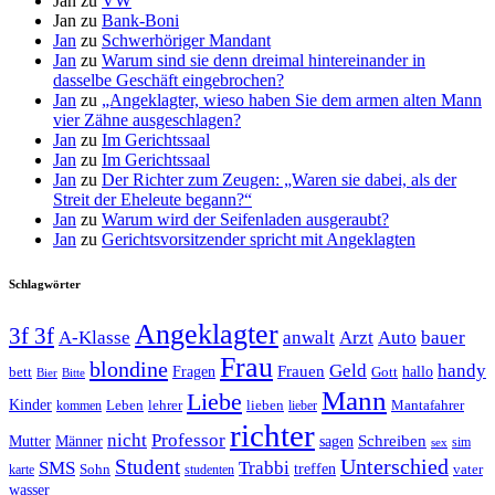
Jan
zu
VW
Jan
zu
Bank-Boni
Jan
zu
Schwerhöriger Mandant
Jan
zu
Warum sind sie denn dreimal hintereinander in
dasselbe Geschäft eingebrochen?
Jan
zu
„Angeklagter, wieso haben Sie dem armen alten Mann
vier Zähne ausgeschlagen?
Jan
zu
Im Gerichtssaal
Jan
zu
Im Gerichtssaal
Jan
zu
Der Richter zum Zeugen: „Waren sie dabei, als der
Streit der Eheleute begann?“
Jan
zu
Warum wird der Seifenladen ausgeraubt?
Jan
zu
Gerichtsvorsitzender spricht mit Angeklagten
Schlagwörter
Angeklagter
3f 3f
A-Klasse
anwalt
Arzt
Auto
bauer
Frau
blondine
Geld
handy
Fragen
Frauen
hallo
bett
Gott
Bier
Bitte
Mann
Liebe
Kinder
Leben
lehrer
lieben
Mantafahrer
kommen
lieber
richter
nicht
Professor
Mutter
Männer
sagen
Schreiben
sim
sex
Unterschied
Student
SMS
Trabbi
treffen
Sohn
vater
karte
studenten
wasser