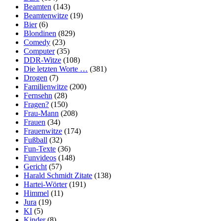
Beamten
(143)
Beamtenwitze
(19)
Bier
(6)
Blondinen
(829)
Comedy
(23)
Computer
(35)
DDR-Witze
(108)
Die letzten Worte …
(381)
Drogen
(7)
Familienwitze
(200)
Fernsehn
(28)
Fragen?
(150)
Frau-Mann
(208)
Frauen
(34)
Frauenwitze
(174)
Fußball
(32)
Fun-Texte
(36)
Funvideos
(148)
Gericht
(57)
Harald Schmidt Zitate
(138)
Hartei-Wörter
(191)
Himmel
(11)
Jura
(19)
KI
(5)
Kinder
(8)