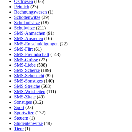
Ostfriesen
(166)
Peinlich
(23)
Rechnungswesen
(1)
Schottenwitze
(39)
Schulaufsätze
(18)
Schulwitze
(211)
SMS-Anmachen
(91)
SMS-Ausreden
(16)
SMS-Entschuldigungen
(22)
SMS-Flirt
(61)
SMS-Freundschaft
(143)
SMS-Grüsse
(22)
SMS-Liebe
(508)
SMS-Scherze
(189)
SMS-Sehnsucht
(82)
SMS-Sonstiges
(140)
SMS-Streiche
(503)
SMS-Weisheiten
(111)
SMS-Zitate
(49)
Sonstiges
(312)
Sport
(23)
Sportwitze
(132)
Steuern
(1)
Studentenwitze
(48)
Tiere
(1)