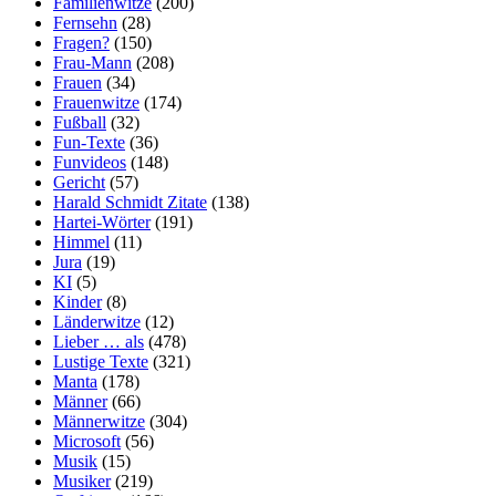
Familienwitze
(200)
Fernsehn
(28)
Fragen?
(150)
Frau-Mann
(208)
Frauen
(34)
Frauenwitze
(174)
Fußball
(32)
Fun-Texte
(36)
Funvideos
(148)
Gericht
(57)
Harald Schmidt Zitate
(138)
Hartei-Wörter
(191)
Himmel
(11)
Jura
(19)
KI
(5)
Kinder
(8)
Länderwitze
(12)
Lieber … als
(478)
Lustige Texte
(321)
Manta
(178)
Männer
(66)
Männerwitze
(304)
Microsoft
(56)
Musik
(15)
Musiker
(219)