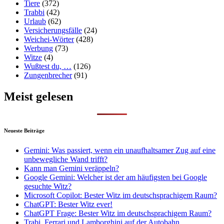
Tiere
(372)
Trabbi
(42)
Urlaub
(62)
Versicherungsfälle
(24)
Weichei-Wörter
(428)
Werbung
(73)
Witze
(4)
Wußtest du, …
(126)
Zungenbrecher
(91)
Meist gelesen
Neueste Beiträge
Gemini: Was passiert, wenn ein unaufhaltsamer Zug auf eine
unbewegliche Wand trifft?
Kann man Gemini veräppeln?
Google Gemini: Welcher ist der am häufigsten bei Google
gesuchte Witz?
Microsoft Copilot: Bester Witz im deutschsprachigem Raum?
ChatGPT: Bester Witz ever!
ChatGPT Frage: Bester Witz im deutschsprachigem Raum?
Trabi, Ferrari und Lamborghini auf der Autobahn