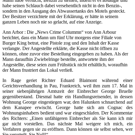
Mann habe versucht, Benzin zu stehlen, indem er es absaugte und
habe seinen Schlauch dabei versehentlich nicht in den Benzin-,
sondern in den Ausgang des Abwassertanks des Motels gesteckt.
Der Besitzer verzichtete mit der Erklärung, er hätte in seinem
ganzen Leben noch nie so gelacht, auf eine Anzeige.
Ann Arbor : Die „News Crime Colummn“ von Ann Arbour
berichtet, dass ein Mann um fünf Uhr morgens eine Filiale von
Burger King betrat, eine Pistole zog und den Inhalt der Kasse
verlangte. Der Angestellte erklärte, die Kasse nicht öffnen zu
können, ohne zuvor eine Bestellung eingegeben zu haben. Als der
Mann daraufhin Zwiebelringe bestellte, antwortete ihm der
Angestellte, diese seien zum Frühstück nicht erhältlich, woraufhin
der Mann frustriert das Lokal verließ.
In Rage geriet Richter Eduard Blaimont während einer
Gerichtsverhandlung in Pau, Frankreich, weil ihm zum 17. Mal in
seiner siebenjährigen Amtszeit der Einbrecher George Bruelle
gegenüberstand. Diesmal hatte ein Handlungsreisender, in dessen
Wohnung George eingestiegen war, den Halunken schnarchend auf
dem Kanapee erwischt. George hatte sich am Cognac des
Wohnungsinhabers bedient und war eingeschlafen. Der Kommentar
des Richters: „Einen unfähigeren Einbrecher als Sie kann ich mir
gar nicht vorstellen. Das nächste Mal weigere ich mich, ein
Verfahren gegen sie zu eröffnen. Dann können sie selbst sehen, wer
Sie verurteilt, Sie Null!“