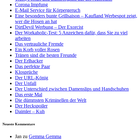
Corona Impfung
E-Mail Service für Körpergeruch
Eine besonders bunte Grillsaison – Kaufland Werbespot zeigt,
wer die Hosen an hat
DirtDevil Werbung – Der Exorcist
Der Workaholic-Test: 5 Anzeichen dafür, dass Sie zu viel
arbeiten
Das vertrauliche Fremde
Ein Korb voller Rosen
Tränen sind die besten Freunde
Der Erlhacker
Das perfekte Paar
Klosprüche
Der URL-König
Der Unfall
Der Unterschied zwischen Damenslips und Handschuhen
Das erste Mal
Die dümmsten Kriminellen der Welt
Der Heckspoiler
Daimler – Kuh
Neueste Kommentare
Jan
zu
Gemma Gemma