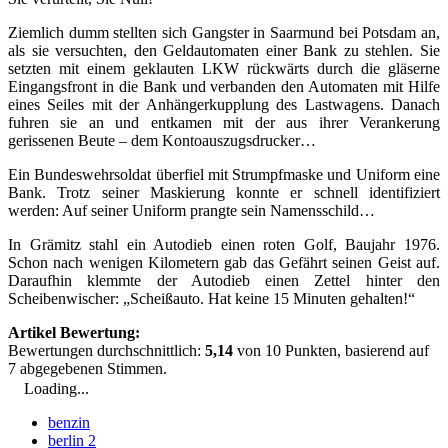
Ziemlich dumm stellten sich Gangster in Saarmund bei Potsdam an,
als sie versuchten, den Geldautomaten einer Bank zu stehlen. Sie
setzten mit einem geklauten LKW rückwärts durch die gläserne
Eingangsfront in die Bank und verbanden den Automaten mit Hilfe
eines Seiles mit der Anhängerkupplung des Lastwagens. Danach
fuhren sie an und entkamen mit der aus ihrer Verankerung
gerissenen Beute – dem Kontoauszugsdrucker…
Ein Bundeswehrsoldat überfiel mit Strumpfmaske und Uniform eine
Bank. Trotz seiner Maskierung konnte er schnell identifiziert
werden: Auf seiner Uniform prangte sein Namensschild…
In Grämitz stahl ein Autodieb einen roten Golf, Baujahr 1976.
Schon nach wenigen Kilometern gab das Gefährt seinen Geist auf.
Daraufhin klemmte der Autodieb einen Zettel hinter den
Scheibenwischer: „Scheißauto. Hat keine 15 Minuten gehalten!“
Artikel Bewertung:
Bewertungen durchschnittlich:
5,14
von
10
Punkten, basierend auf
7
abgegebenen Stimmen.
Loading...
benzin
berlin 2