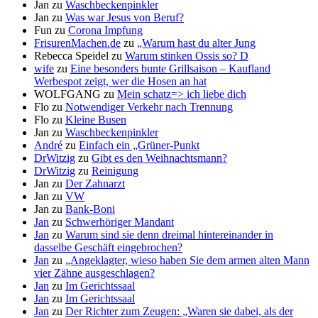
Jan
zu
Waschbeckenpinkler
Jan
zu
Was war Jesus von Beruf?
Fun
zu
Corona Impfung
FrisurenMachen.de
zu
„Warum hast du alter Jung
Rebecca Speidel
zu
Warum stinken Ossis so? D
wife
zu
Eine besonders bunte Grillsaison – Kaufland
Werbespot zeigt, wer die Hosen an hat
WOLFGANG
zu
Mein schatz=> ich liebe dich
Flo
zu
Notwendiger Verkehr nach Trennung
Flo
zu
Kleine Busen
Jan
zu
Waschbeckenpinkler
André
zu
Einfach ein „Grüner-Punkt
DrWitzig
zu
Gibt es den Weihnachtsmann?
DrWitzig
zu
Reinigung
Jan
zu
Der Zahnarzt
Jan
zu
VW
Jan
zu
Bank-Boni
Jan
zu
Schwerhöriger Mandant
Jan
zu
Warum sind sie denn dreimal hintereinander in
dasselbe Geschäft eingebrochen?
Jan
zu
„Angeklagter, wieso haben Sie dem armen alten Mann
vier Zähne ausgeschlagen?
Jan
zu
Im Gerichtssaal
Jan
zu
Im Gerichtssaal
Jan
zu
Der Richter zum Zeugen: „Waren sie dabei, als der