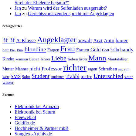
Streit der Eheleute begann?“
Jan
zu
Warum wird der Seifenladen ausgeraubt?
Jan
zu
Gerichtsvorsitzender spricht mit Angeklagten
Schlagwörter
Angeklagter
3f 3f
A-Klasse
anwalt
Arzt
Auto
bauer
Frau
blondine
Geld
handy
Fragen
Frauen
hallo
bett
Gott
Bier
Bitte
Mann
Liebe
Kinder
Leben
lehrer
lieben
Mantafahrer
kommen
lieber
richter
nicht
Professor
Mutter
Männer
sagen
Schreiben
sim
sex
Unterschied
Student
SMS
Trabbi
treffen
Sohn
vater
karte
studenten
wasser
Partner
Elektronik bei Amazon
Elektronik bei Saturn
Freeweb24
Geldflo.de
Hochheimer & Partner mbB
Songtext-Archiv.de