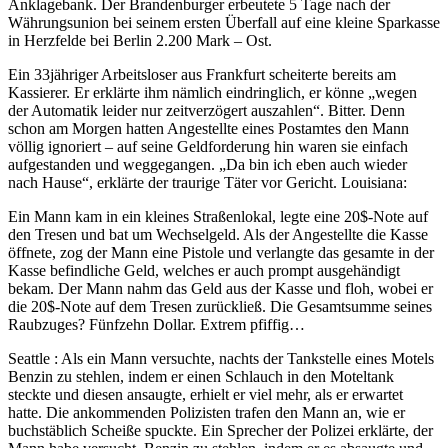
Anklagebank. Der Brandenburger erbeutete 5 Tage nach der
Währungsunion bei seinem ersten Überfall auf eine kleine Sparkasse
in Herzfelde bei Berlin 2.200 Mark – Ost.
Ein 33jähriger Arbeitsloser aus Frankfurt scheiterte bereits am
Kassierer. Er erklärte ihm nämlich eindringlich, er könne „wegen
der Automatik leider nur zeitverzögert auszahlen“. Bitter. Denn
schon am Morgen hatten Angestellte eines Postamtes den Mann
völlig ignoriert – auf seine Geldforderung hin waren sie einfach
aufgestanden und weggegangen. „Da bin ich eben auch wieder
nach Hause“, erklärte der traurige Täter vor Gericht. Louisiana:
Ein Mann kam in ein kleines Straßenlokal, legte eine 20$-Note auf
den Tresen und bat um Wechselgeld. Als der Angestellte die Kasse
öffnete, zog der Mann eine Pistole und verlangte das gesamte in der
Kasse befindliche Geld, welches er auch prompt ausgehändigt
bekam. Der Mann nahm das Geld aus der Kasse und floh, wobei er
die 20$-Note auf dem Tresen zurückließ. Die Gesamtsumme seines
Raubzuges? Fünfzehn Dollar. Extrem pfiffig…
Seattle : Als ein Mann versuchte, nachts der Tankstelle eines Motels
Benzin zu stehlen, indem er einen Schlauch in den Moteltank
steckte und diesen ansaugte, erhielt er viel mehr, als er erwartet
hatte. Die ankommenden Polizisten trafen den Mann an, wie er
buchstäblich Scheiße spuckte. Ein Sprecher der Polizei erklärte, der