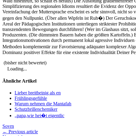
Wald hineinruft, so schallt es heraus) Die Auslotung gradientenfreier 
Simplifizierung des regionalen Idioms resultiert die Evidenz der Oppo
Vereinfachung der Muttersprache erscheint es sehr sinnvoll, nicht s
gegen den Nullpunkt. (Über allen Wipfeln ist Ruh�) Der Geruchskoeffi
Areal der Pädagogischen Institutionen unterliegen striktester Prohib
transzendenten Bewegungen durchführen! (Wer im Glashaus sitzt, sollt
Produzenten. (Die dümmsten Bauern haben die größten Kartoffeln.) Eine 
Integrationsmotivationen durch permanent lokal agressive Individuen de
Methoden komplementär zur Favorisierung adäquater komplexer Algori
Dominanz positiver Effekte für eine existente Individualität Deiner Pe
(bisher nicht bewertet)
Loading...
Ähnliche Artikel
Lieber breitbeinig als en
Frühlingsgefühle
Warum nehmen die Mantafah
Schutzbrillenchemiker
„papa,wie hei�t eigentlic
Sovrn
← Previous article