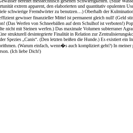
Gewässer bereitet messtechnisch gesehen Schwierigkeiten. (Stille Wasser 
rtunität extrem apparent, den elaborierten und quantitativ opulenten Us
o viele schwierige Fremdwörter zu benutzen…) Oberhalb der Kulmination
zient gewisser finanzieller Mittel ist permanent gleich null! (Geld st
ition! (Das Werfen von Schneebällen auf dem Schulhof ist verboten!) Pop
e nicht mit Steinen werfen.) Das maximale Volumen subterraner Agrarpr
strukturell desintegrierte Finalität in Relation zur Zentralisierungskon
r Spezies „Canis“. (Den letzten beißen die Hunde.) Es existiert ein Int
thmen. (Warum einfach, wenn�s auch kompliziert geht?) In meiner psy
rson. (Ich liebe Dich!)