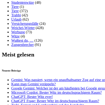
Studentenwitze
(48)
Tiere
(1)
Tiere
(372)
Trabbi
(42)
Urlaub
(62)
Versicherungsfälle
(24)
Weichei-Wörter
(428)
Werbung
(73)
Witze
(4)
Wußtest du, …
(126)
Zungenbrecher
(91)
Meist gelesen
Neueste Beiträge
Gemini: Was passiert, wenn ein unaufhaltsamer Zug auf eine u
Kann man Gemini veräppeln?
Google Gemini: Welcher ist der am häufigsten bei Google gesu
Microsoft Copilot: Bester Witz im deutschsprachigem Raum?
ChatGPT: Bester Witz ever!
ChatGPT Frage: Bester Witz im deutschsprachigem Raum?