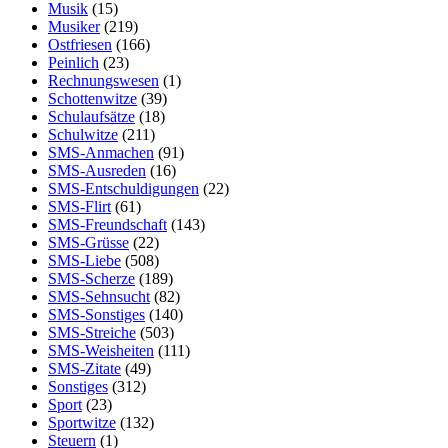
Musik
(15)
Musiker
(219)
Ostfriesen
(166)
Peinlich
(23)
Rechnungswesen
(1)
Schottenwitze
(39)
Schulaufsätze
(18)
Schulwitze
(211)
SMS-Anmachen
(91)
SMS-Ausreden
(16)
SMS-Entschuldigungen
(22)
SMS-Flirt
(61)
SMS-Freundschaft
(143)
SMS-Grüsse
(22)
SMS-Liebe
(508)
SMS-Scherze
(189)
SMS-Sehnsucht
(82)
SMS-Sonstiges
(140)
SMS-Streiche
(503)
SMS-Weisheiten
(111)
SMS-Zitate
(49)
Sonstiges
(312)
Sport
(23)
Sportwitze
(132)
Steuern
(1)