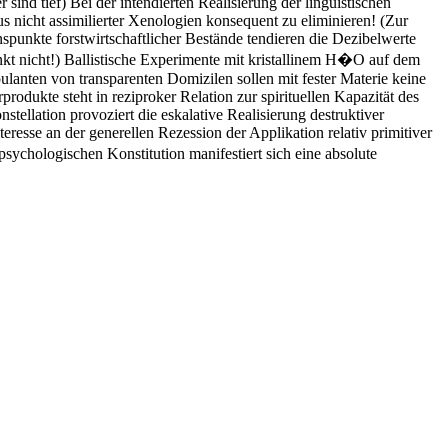
sind tief) Bei der intendierten Realisierung der linguistischen
us nicht assimilierter Xenologien konsequent zu eliminieren! (Zur
spunkte forstwirtschaftlicher Bestände tendieren die Dezibelwerte
inkt nicht!) Ballistische Experimente mit kristallinem H�O auf dem
ulanten von transparenten Domizilen sollen mit fester Materie keine
odukte steht in reziproker Relation zur spirituellen Kapazität des
stellation provoziert die eskalative Realisierung destruktiver
eresse an der generellen Rezession der Applikation relativ primitiver
chologischen Konstitution manifestiert sich eine absolute