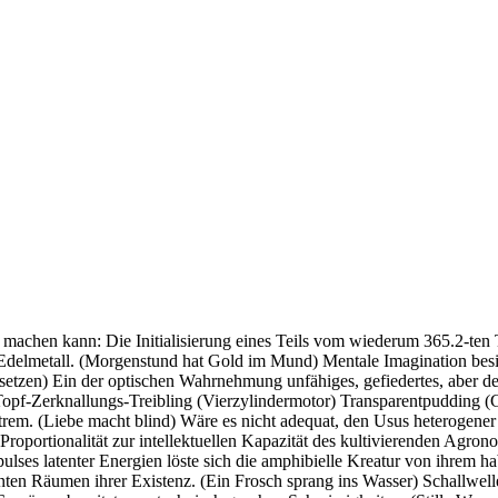
 machen kann: Die Initialisierung eines Teils vom wiederum 365.2-ten 
Edelmetall. (Morgenstund hat Gold im Mund) Mentale Imagination besitzt
rsetzen) Ein der optischen Wahrnehmung unfähiges, gefiedertes, aber de
-Topf-Zerknallungs-Treibling (Vierzylindermotor) Transparentpudding (
rem. (Liebe macht blind) Wäre es nicht adequat, den Usus heterogene
Proportionalität zur intellektuellen Kapazität des kultivierenden Agro
ses latenter Energien löste sich die amphibielle Kreatur von ihrem ha
nten Räumen ihrer Existenz. (Ein Frosch sprang ins Wasser) Schallwel