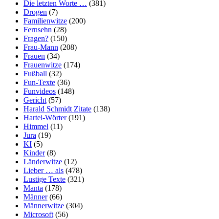
Die letzten Worte …
(381)
Drogen
(7)
Familienwitze
(200)
Fernsehn
(28)
Fragen?
(150)
Frau-Mann
(208)
Frauen
(34)
Frauenwitze
(174)
Fußball
(32)
Fun-Texte
(36)
Funvideos
(148)
Gericht
(57)
Harald Schmidt Zitate
(138)
Hartei-Wörter
(191)
Himmel
(11)
Jura
(19)
KI
(5)
Kinder
(8)
Länderwitze
(12)
Lieber … als
(478)
Lustige Texte
(321)
Manta
(178)
Männer
(66)
Männerwitze
(304)
Microsoft
(56)