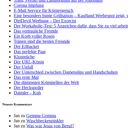
Trabi, Ferrari und Lamborghini auf der Autobahn
Corona Impfung
E-Mail Service für Körpergeruch
Eine besonders bunte Grillsaison – Kaufland Werbespot zeigt, 
DirtDevil Werbung – Der Exorcist
Der Workaholic-Test: 5 Anzeichen dafür, dass Sie zu viel arbei
Das vertrauliche Fremde
Ein Korb voller Rosen
Tränen sind die besten Freunde
Der Erlhacker
Das perfekte Paar
Klosprüche
Der URL-König
Der Unfall
Der Unterschied zwischen Damenslips und Handschuhen
Das erste Mal
Die dümmsten Kriminellen der Welt
Der Heckspoiler
Daimler – Kuh
Neueste Kommentare
Jan
zu
Gemma Gemma
Jan
zu
Waschbeckenpinkler
Jan
zu
Was war Jesus von Beruf?