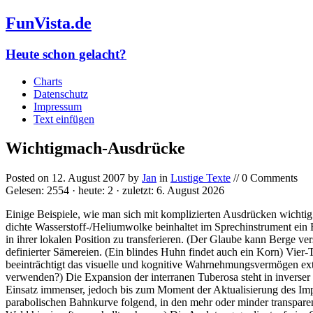
FunVista.de
Heute schon gelacht?
Charts
Datenschutz
Impressum
Text einfügen
Wichtigmach-Ausdrücke
Posted on
12. August 2007
by
Jan
in
Lustige Texte
// 0 Comments
Gelesen: 2554 · heute: 2 · zuletzt: 6. August 2026
Einige Beispiele, wie man sich mit komplizierten Ausdrücken wichtig
dichte Wasserstoff-/Heliumwolke beinhaltet im Sprechinstrument ein 
in ihrer lokalen Position zu transferieren. (Der Glaube kann Berge ve
definierter Sämereien. (Ein blindes Huhn findet auch ein Korn) Vier
beeinträchtigt das visuelle und kognitive Wahrnehmungsvermögen ext
verwenden?) Die Expansion der interranen Tuberosa steht in inverser 
Einsatz immenser, jedoch bis zum Moment der Aktualisierung des Impul
parabolischen Bahnkurve folgend, in den mehr oder minder transpare