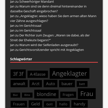
Jan
zu
Schwerhöriger Mandant
Jan
zu
Warum sind sie denn dreimal hintereinander in
dasselbe Geschäft eingebrochen?
Jan
zu
„Angeklagter, wieso haben Sie dem armen alten Mann
vier Zähne ausgeschlagen?
Jan
zu
Im Gerichtssaal
Jan
zu
Im Gerichtssaal
Jan
zu
Der Richter zum Zeugen: „Waren sie dabei, als der
Streit der Eheleute begann?“
Jan
zu
Warum wird der Seifenladen ausgeraubt?
Jan
zu
Gerichtsvorsitzender spricht mit Angeklagten
Schlagwörter
Angeklagter
3f 3f
A-Klasse
anwalt
Arzt
Auto
bauer
bett
Frau
blondine
Fragen
Bier
Bitte
Geld
handy
Frauen
hallo
Gott