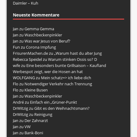
Daimler – Kuh
Neueste Kommentare
Jan
zu
Gemma Gemma
Jan
zu
Waschbeckenpinkler
Jan
zu
Was war Jesus von Beruf?
Fun
zu
Corona Impfung
FrisurenMachen.de
zu
„Warum hast du alter Jung
Rebecca Speidel
zu
Warum stinken Ossis so? D
wife
zu
Eine besonders bunte Grillsaison – Kaufland
Werbespot zeigt, wer die Hosen an hat
WOLFGANG
zu
Mein schatz=> ich liebe dich
Flo
zu
Notwendiger Verkehr nach Trennung
Flo
zu
Kleine Busen
Jan
zu
Waschbeckenpinkler
André
zu
Einfach ein „Grüner-Punkt
DrWitzig
zu
Gibt es den Weihnachtsmann?
DrWitzig
zu
Reinigung
Jan
zu
Der Zahnarzt
Jan
zu
VW
Jan
zu
Bank-Boni