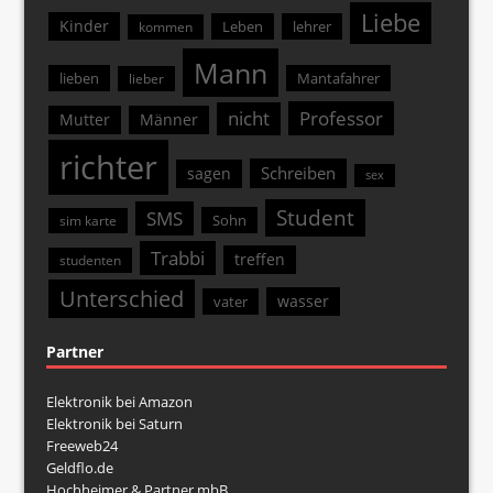
Liebe
Kinder
Leben
lehrer
kommen
Mann
lieben
Mantafahrer
lieber
nicht
Professor
Mutter
Männer
richter
Schreiben
sagen
sex
Student
SMS
Sohn
sim karte
Trabbi
treffen
studenten
Unterschied
wasser
vater
Partner
Elektronik bei Amazon
Elektronik bei Saturn
Freeweb24
Geldflo.de
Hochheimer & Partner mbB