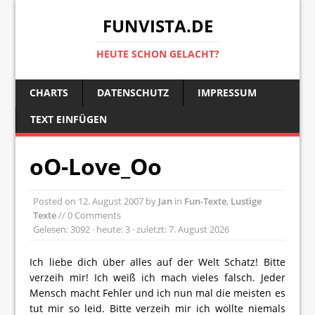
FUNVISTA.DE
HEUTE SCHON GELACHT?
CHARTS
DATENSCHUTZ
IMPRESSUM
TEXT EINFÜGEN
oO-Love_Oo
Posted on
12. August 2007
by
Jan
in
Fun-Texte
,
Lustige
Texte
// 0 Comments
Gelesen: 3092 · heute: 3 · zuletzt: 7. August 2026
Ich liebe dich über alles auf der Welt Schatz! Bitte
verzeih mir! Ich weiß ich mach vieles falsch. Jeder
Mensch macht Fehler und ich nun mal die meisten es
tut mir so leid. Bitte verzeih mir ich wollte niemals