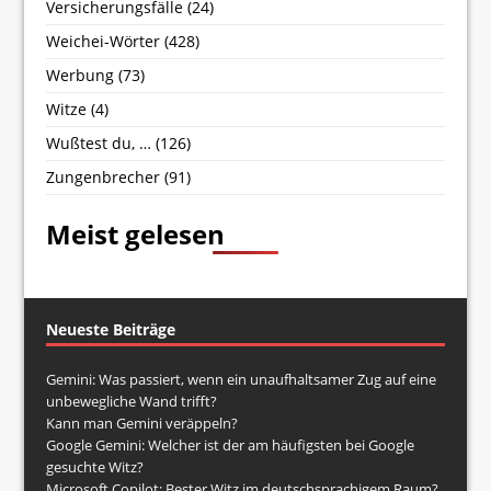
Versicherungsfälle
(24)
Weichei-Wörter
(428)
Werbung
(73)
Witze
(4)
Wußtest du, …
(126)
Zungenbrecher
(91)
Meist gelesen
Neueste Beiträge
Gemini: Was passiert, wenn ein unaufhaltsamer Zug auf eine
unbewegliche Wand trifft?
Kann man Gemini veräppeln?
Google Gemini: Welcher ist der am häufigsten bei Google
gesuchte Witz?
Microsoft Copilot: Bester Witz im deutschsprachigem Raum?