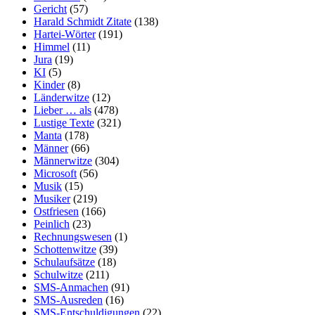
Gericht
(57)
Harald Schmidt Zitate
(138)
Hartei-Wörter
(191)
Himmel
(11)
Jura
(19)
KI
(5)
Kinder
(8)
Länderwitze
(12)
Lieber … als
(478)
Lustige Texte
(321)
Manta
(178)
Männer
(66)
Männerwitze
(304)
Microsoft
(56)
Musik
(15)
Musiker
(219)
Ostfriesen
(166)
Peinlich
(23)
Rechnungswesen
(1)
Schottenwitze
(39)
Schulaufsätze
(18)
Schulwitze
(211)
SMS-Anmachen
(91)
SMS-Ausreden
(16)
SMS-Entschuldigungen
(22)