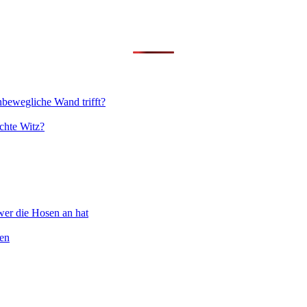
nbewegliche Wand trifft?
chte Witz?
wer die Hosen an hat
ten