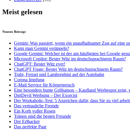
Meist gelesen
Neueste Beiträge
Gemini: Was passiert, wenn ein unaufhaltsamer Zug auf eine u
Kann man Gemini veräppeln?
Google Gemini: Welcher ist der am häufigsten bei Google gesu
Microsoft Copilot: Bester Witz im deutschsprachigem Raum?
ChatGPT: Bester Witz ever!
ChatGPT Frage: Bester Witz im deutschsprachigem Raum?
Trabi, Ferrari und Lamborghini auf der Autobahn
Corona Impfung
E-Mail Service für Körpergeruch
Eine besonders bunte Grillsaison – Kaufland Werbespot zeigt, 
DirtDevil Werbung – Der Exorcist
Der Workaholic-Test: 5 Anzeichen dafür, dass Sie zu viel arbei
Das vertrauliche Fremde
Ein Korb voller Rosen
Tränen sind die besten Freunde
Der Erlhacker
Das perfekte Paar