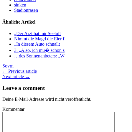
sinken
Stadionrasen
Ähnliche Artikel
„Der Arzt hat mir Seeluft
Nimmt die Magd die Eier f
„In diesem Auto schnallt
3. „Also, ich mu� schon s
…des Sonnenanbeters: „W
Sovrn
← Previous article
Next article →
Leave a comment
Deine E-Mail-Adresse wird nicht veröffentlicht.
Kommentar