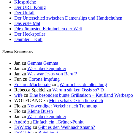
Klosprüche
Der URL-König
Der Unfall
Der Unterschied zwischen Damenslips und Handschuhen
Das erste Mal
Die dümmsten Kriminellen der Welt
Der Heckspoiler
Daimler – Kuh
Neueste Kommentare
Jan
zu
Gemma Gemma
Jan
zu
Waschbeckenpinkler
Jan
zu
Was war Jesus von Beruf?
Fun
zu
Corona Impfung
FrisurenMachen.de
zu
„Warum hast du alter Jung
Rebecca Speidel
zu
Warum stinken Ossis so? D
wife
zu
Eine besonders bunte Grillsaison – Kaufland Werbespot
WOLFGANG
zu
Mein schatz=> ich liebe dich
Flo
zu
Notwendiger Verkehr nach Trennung
Flo
zu
Kleine Busen
Jan
zu
Waschbeckenpinkler
André
zu
Einfach ein „Grüner-Punkt
DrWitzig
zu
Gibt es den Weihnachtsmann?
DrWitzig
zu
Reinigung