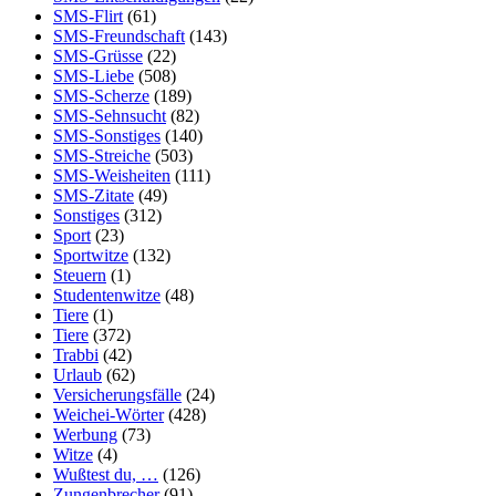
SMS-Flirt
(61)
SMS-Freundschaft
(143)
SMS-Grüsse
(22)
SMS-Liebe
(508)
SMS-Scherze
(189)
SMS-Sehnsucht
(82)
SMS-Sonstiges
(140)
SMS-Streiche
(503)
SMS-Weisheiten
(111)
SMS-Zitate
(49)
Sonstiges
(312)
Sport
(23)
Sportwitze
(132)
Steuern
(1)
Studentenwitze
(48)
Tiere
(1)
Tiere
(372)
Trabbi
(42)
Urlaub
(62)
Versicherungsfälle
(24)
Weichei-Wörter
(428)
Werbung
(73)
Witze
(4)
Wußtest du, …
(126)
Zungenbrecher
(91)