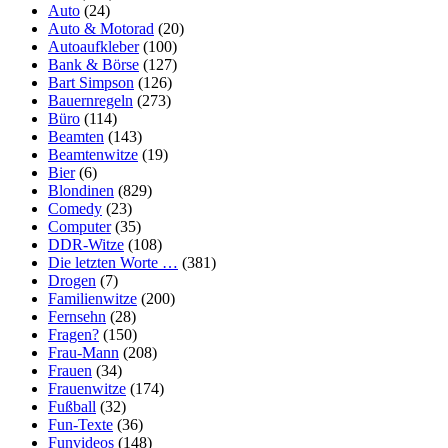
Auto
(24)
Auto & Motorad
(20)
Autoaufkleber
(100)
Bank & Börse
(127)
Bart Simpson
(126)
Bauernregeln
(273)
Büro
(114)
Beamten
(143)
Beamtenwitze
(19)
Bier
(6)
Blondinen
(829)
Comedy
(23)
Computer
(35)
DDR-Witze
(108)
Die letzten Worte …
(381)
Drogen
(7)
Familienwitze
(200)
Fernsehn
(28)
Fragen?
(150)
Frau-Mann
(208)
Frauen
(34)
Frauenwitze
(174)
Fußball
(32)
Fun-Texte
(36)
Funvideos
(148)