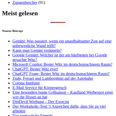
Zungenbrecher
(91)
Meist gelesen
Neueste Beiträge
Gemini: Was passiert, wenn ein unaufhaltsamer Zug auf eine
unbewegliche Wand trifft?
Kann man Gemini veräppeln?
Google Gemini: Welcher ist der am häufigsten bei Google
gesuchte Witz?
Microsoft Copilot: Bester Witz im deutschsprachigem Raum?
ChatGPT: Bester Witz ever!
ChatGPT Frage: Bester Witz im deutschsprachigem Raum?
Trabi, Ferrari und Lamborghini auf der Autobahn
Corona Impfung
E-Mail Service für Körpergeruch
Eine besonders bunte Grillsaison – Kaufland Werbespot zeigt,
wer die Hosen an hat
DirtDevil Werbung – Der Exorcist
Der Workaholic-Test: 5 Anzeichen dafür, dass Sie zu viel
arbeiten
Das vertrauliche Fremde