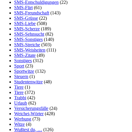
SMS-Entschuldigungen
(22)
SMS-Flirt
(61)
SMS-Freundschaft
(143)
SMS-Grüsse
(22)
SMS-Liebe
(508)
SMS-Scherze
(189)
SMS-Sehnsucht
(82)
SMS-Sonstiges
(140)
SMS-Streiche
(503)
SMS-Weisheiten
(111)
SMS-Zitate
(49)
Sonstiges
(312)
Sport
(23)
Sportwitze
(132)
Steuern
(1)
Studentenwitze
(48)
Tiere
(1)
Tiere
(372)
Trabbi
(42)
Urlaub
(62)
Versicherungsfälle
(24)
Weichei-Wörter
(428)
Werbung
(73)
Witze
(4)
Wußtest du, …
(126)