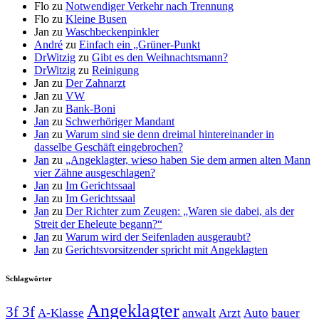
Flo
zu
Notwendiger Verkehr nach Trennung
Flo
zu
Kleine Busen
Jan
zu
Waschbeckenpinkler
André
zu
Einfach ein „Grüner-Punkt
DrWitzig
zu
Gibt es den Weihnachtsmann?
DrWitzig
zu
Reinigung
Jan
zu
Der Zahnarzt
Jan
zu
VW
Jan
zu
Bank-Boni
Jan
zu
Schwerhöriger Mandant
Jan
zu
Warum sind sie denn dreimal hintereinander in
dasselbe Geschäft eingebrochen?
Jan
zu
„Angeklagter, wieso haben Sie dem armen alten Mann
vier Zähne ausgeschlagen?
Jan
zu
Im Gerichtssaal
Jan
zu
Im Gerichtssaal
Jan
zu
Der Richter zum Zeugen: „Waren sie dabei, als der
Streit der Eheleute begann?“
Jan
zu
Warum wird der Seifenladen ausgeraubt?
Jan
zu
Gerichtsvorsitzender spricht mit Angeklagten
Schlagwörter
Angeklagter
3f 3f
A-Klasse
anwalt
Arzt
Auto
bauer