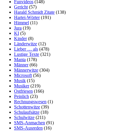
Funvideos
(148)
Gericht
(57)
Harald Schmidt Zitate
(138)
Hartei-Wörter
(191)
Himmel
(11)
Jura
(19)
KI
(5)
Kinder
(8)
Länderwitze
(12)
Lieber … als
(478)
Lustige Texte
(321)
Manta
(178)
Männer
(66)
Männerwitze
(304)
Microsoft
(56)
Musik
(15)
Musiker
(219)
Ostfriesen
(166)
Peinlich
(23)
Rechnungswesen
(1)
Schottenwitze
(39)
Schulaufsätze
(18)
Schulwitze
(211)
SMS-Anmachen
(91)
SMS-Ausreden
(16)