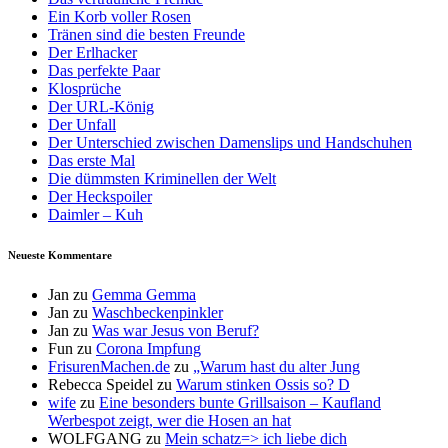
Ein Korb voller Rosen
Tränen sind die besten Freunde
Der Erlhacker
Das perfekte Paar
Klosprüche
Der URL-König
Der Unfall
Der Unterschied zwischen Damenslips und Handschuhen
Das erste Mal
Die dümmsten Kriminellen der Welt
Der Heckspoiler
Daimler – Kuh
Neueste Kommentare
Jan
zu
Gemma Gemma
Jan
zu
Waschbeckenpinkler
Jan
zu
Was war Jesus von Beruf?
Fun
zu
Corona Impfung
FrisurenMachen.de
zu
„Warum hast du alter Jung
Rebecca Speidel
zu
Warum stinken Ossis so? D
wife
zu
Eine besonders bunte Grillsaison – Kaufland
Werbespot zeigt, wer die Hosen an hat
WOLFGANG
zu
Mein schatz=> ich liebe dich