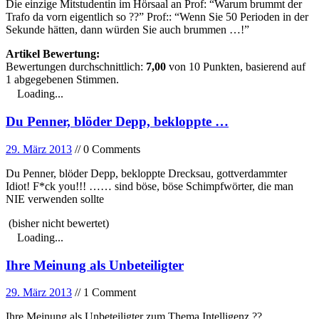
Die einzige Mitstudentin im Hörsaal an Prof: “Warum brummt der
Trafo da vorn eigentlich so ??” Prof:: “Wenn Sie 50 Perioden in der
Sekunde hätten, dann würden Sie auch brummen …!”
Artikel Bewertung:
Bewertungen durchschnittlich:
7,00
von
10
Punkten, basierend auf
1
abgegebenen Stimmen.
Loading...
Du Penner, blöder Depp, bekloppte …
29. März 2013
// 0 Comments
Du Penner, blöder Depp, bekloppte Drecksau, gottverdammter
Idiot! F*ck you!!! …… sind böse, böse Schimpfwörter, die man
NIE verwenden sollte
(bisher nicht bewertet)
Loading...
Ihre Meinung als Unbeteiligter
29. März 2013
// 1 Comment
Ihre Meinung als Unbeteiligter zum Thema Intelligenz ??