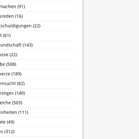
machen
(91)
sreden
(16)
tschuldigungen
(22)
t
(61)
undschaft
(143)
üsse
(22)
ebe
(508)
herze
(189)
hnsucht
(82)
stiges
(140)
eiche
(503)
isheiten
(111)
ate
(49)
es
(312)