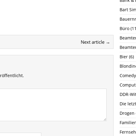
Bank & 
Bart Si
Bauernr
Büro
(11
Beamte
Next article →
Beamte
Bier
(6)
Blondin
öffentlicht.
Comedy
Comput
DDR-Wi
Die let
Drogen
Familie
Fernse