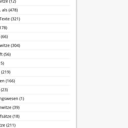
itze
(12)
 als
(478)
 Texte
(321)
178)
(66)
witze
(304)
ft
(56)
5)
(219)
sen
(166)
(23)
ngswesen
(1)
nwitze
(39)
fsätze
(18)
tze
(211)