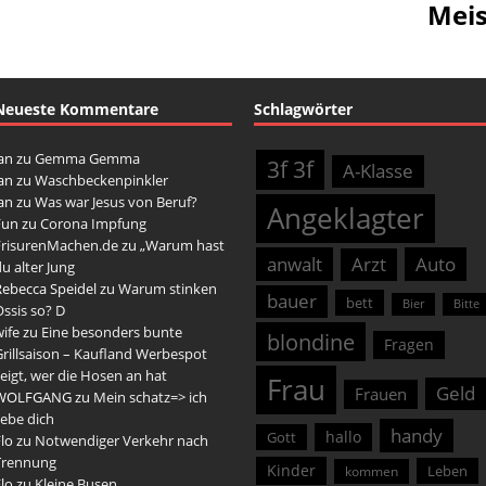
Meis
Neueste Kommentare
Schlagwörter
an
zu
Gemma Gemma
3f 3f
A-Klasse
an
zu
Waschbeckenpinkler
an
zu
Was war Jesus von Beruf?
Angeklagter
Fun
zu
Corona Impfung
FrisurenMachen.de
zu
„Warum hast
anwalt
Arzt
Auto
u alter Jung
Rebecca Speidel
zu
Warum stinken
bauer
bett
Bier
Bitte
ssis so? D
ife
zu
Eine besonders bunte
blondine
Fragen
rillsaison – Kaufland Werbespot
eigt, wer die Hosen an hat
Frau
Geld
Frauen
WOLFGANG
zu
Mein schatz=> ich
iebe dich
handy
hallo
Gott
lo
zu
Notwendiger Verkehr nach
Trennung
Kinder
Leben
kommen
lo
zu
Kleine Busen