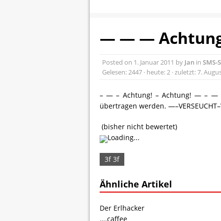
— — — Achtung
Posted on
1. Januar 2011
by
Jan
in
SMS-S
Gelesen: 2447 · heute: 2 · zuletzt: 7. Augu
– — – Achtung! – Achtung! — – — 
übertragen werden. —–VERSEUCHT
(bisher nicht bewertet)
Loading...
3f 3f
Ähnliche Artikel
Der Erlhacker
….caffee