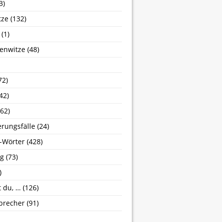
3)
tze
(132)
(1)
enwitze
(48)
72)
42)
62)
erungsfälle
(24)
-Wörter
(428)
g
(73)
)
 du, …
(126)
brecher
(91)