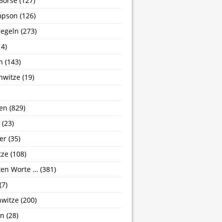
Börse
(127)
mpson
(126)
egeln
(273)
4)
n
(143)
nwitze
(19)
en
(829)
(23)
er
(35)
tze
(108)
zten Worte …
(381)
(7)
nwitze
(200)
hn
(28)