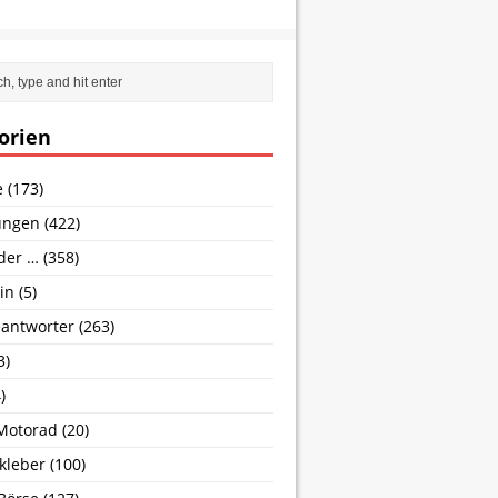
orien
e
(173)
ungen
(422)
nder …
(358)
in
(5)
antworter
(263)
3)
)
Motorad
(20)
kleber
(100)