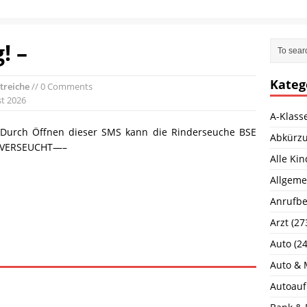
! –
Kateg
treiche
// 0 Comments
st 2026
A-Klass
Durch Öffnen dieser SMS kann die Rinderseuche BSE
Abkürz
–VERSEUCHT—–
Alle Ki
Allgeme
Anrufbe
Arzt
(27
Auto
(24
Auto & 
Autoauf