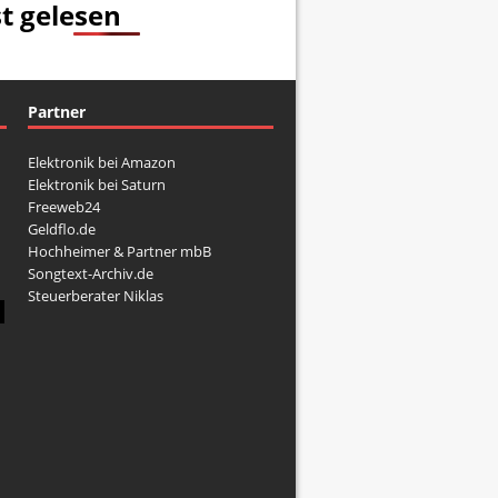
t gelesen
Partner
Elektronik bei Amazon
Elektronik bei Saturn
Freeweb24
Geldflo.de
Hochheimer & Partner mbB
Songtext-Archiv.de
Steuerberater Niklas