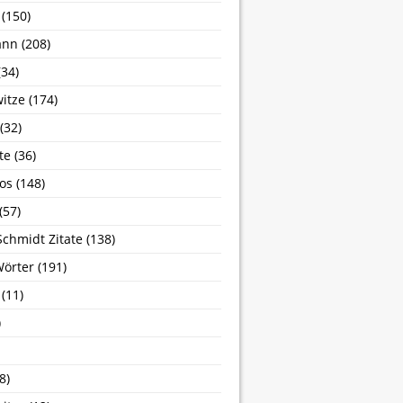
(150)
ann
(208)
34)
itze
(174)
(32)
te
(36)
os
(148)
(57)
Schmidt Zitate
(138)
Wörter
(191)
(11)
)
8)