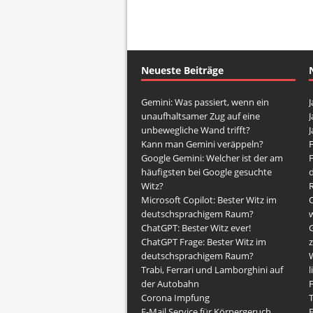
Neueste Beiträge
Gemini: Was passiert, wenn ein
J
unaufhaltsamer Zug auf eine
J
unbewegliche Wand trifft?
J
Kann man Gemini veräppeln?
Google Gemini: Welcher ist der am
häufigsten bei Google gesuchte
d
Witz?
Microsoft Copilot: Bester Witz im
O
deutschsprachigem Raum?
w
ChatGPT: Bester Witz ever!
G
ChatGPT Frage: Bester Witz im
z
deutschsprachigem Raum?
Trabi, Ferrari und Lamborghini auf
l
der Autobahn
F
Corona Impfung
E-Mail Service für Körpergeruch
F