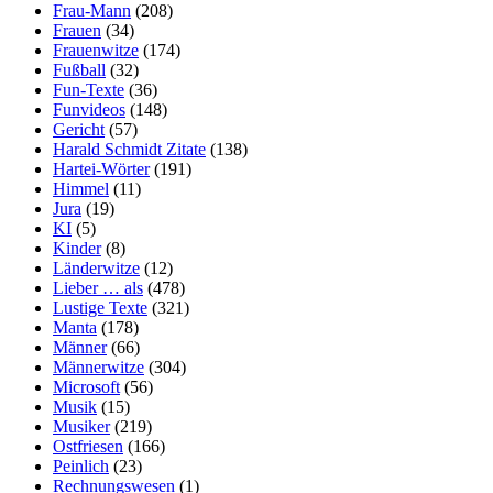
Frau-Mann
(208)
Frauen
(34)
Frauenwitze
(174)
Fußball
(32)
Fun-Texte
(36)
Funvideos
(148)
Gericht
(57)
Harald Schmidt Zitate
(138)
Hartei-Wörter
(191)
Himmel
(11)
Jura
(19)
KI
(5)
Kinder
(8)
Länderwitze
(12)
Lieber … als
(478)
Lustige Texte
(321)
Manta
(178)
Männer
(66)
Männerwitze
(304)
Microsoft
(56)
Musik
(15)
Musiker
(219)
Ostfriesen
(166)
Peinlich
(23)
Rechnungswesen
(1)