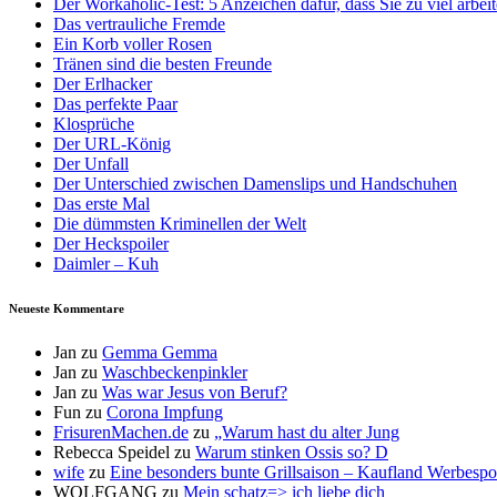
Der Workaholic-Test: 5 Anzeichen dafür, dass Sie zu viel arbei
Das vertrauliche Fremde
Ein Korb voller Rosen
Tränen sind die besten Freunde
Der Erlhacker
Das perfekte Paar
Klosprüche
Der URL-König
Der Unfall
Der Unterschied zwischen Damenslips und Handschuhen
Das erste Mal
Die dümmsten Kriminellen der Welt
Der Heckspoiler
Daimler – Kuh
Neueste Kommentare
Jan
zu
Gemma Gemma
Jan
zu
Waschbeckenpinkler
Jan
zu
Was war Jesus von Beruf?
Fun
zu
Corona Impfung
FrisurenMachen.de
zu
„Warum hast du alter Jung
Rebecca Speidel
zu
Warum stinken Ossis so? D
wife
zu
Eine besonders bunte Grillsaison – Kaufland Werbespot
WOLFGANG
zu
Mein schatz=> ich liebe dich