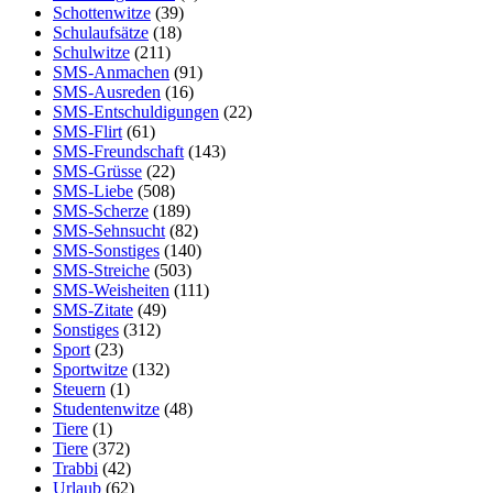
Schottenwitze
(39)
Schulaufsätze
(18)
Schulwitze
(211)
SMS-Anmachen
(91)
SMS-Ausreden
(16)
SMS-Entschuldigungen
(22)
SMS-Flirt
(61)
SMS-Freundschaft
(143)
SMS-Grüsse
(22)
SMS-Liebe
(508)
SMS-Scherze
(189)
SMS-Sehnsucht
(82)
SMS-Sonstiges
(140)
SMS-Streiche
(503)
SMS-Weisheiten
(111)
SMS-Zitate
(49)
Sonstiges
(312)
Sport
(23)
Sportwitze
(132)
Steuern
(1)
Studentenwitze
(48)
Tiere
(1)
Tiere
(372)
Trabbi
(42)
Urlaub
(62)