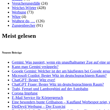
Versicherungsfälle
(24)
Weichei-Wörter
(428)
Werbung
(73)
Witze
(4)
Wußtest du, …
(126)
Zungenbrecher
(91)
Meist gelesen
Neueste Beiträge
Gemini: Was passiert, wenn ein unaufhaltsamer Zug auf eine u
Kann man Gemini veräppeln?
Google Gemini: Welcher ist der am häufigsten bei Google gesu
Microsoft Copilot: Bester Witz im deutschsprachigem Raum?
ChatGPT: Bester Witz ever!
ChatGPT Frage: Bester Witz im deutschsprachigem Raum?
Trabi, Ferrari und Lamborghini auf der Autobahn
Corona Impfung
E-Mail Service für Körpergeruch
Eine besonders bunte Grillsaison – Kaufland Werbespot zeigt, 
DirtDevil Werbung – Der Exorcist