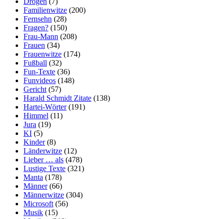
Drogen
(7)
Familienwitze
(200)
Fernsehn
(28)
Fragen?
(150)
Frau-Mann
(208)
Frauen
(34)
Frauenwitze
(174)
Fußball
(32)
Fun-Texte
(36)
Funvideos
(148)
Gericht
(57)
Harald Schmidt Zitate
(138)
Hartei-Wörter
(191)
Himmel
(11)
Jura
(19)
KI
(5)
Kinder
(8)
Länderwitze
(12)
Lieber … als
(478)
Lustige Texte
(321)
Manta
(178)
Männer
(66)
Männerwitze
(304)
Microsoft
(56)
Musik
(15)