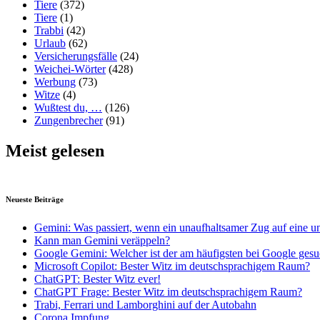
Tiere
(372)
Tiere
(1)
Trabbi
(42)
Urlaub
(62)
Versicherungsfälle
(24)
Weichei-Wörter
(428)
Werbung
(73)
Witze
(4)
Wußtest du, …
(126)
Zungenbrecher
(91)
Meist gelesen
Neueste Beiträge
Gemini: Was passiert, wenn ein unaufhaltsamer Zug auf eine u
Kann man Gemini veräppeln?
Google Gemini: Welcher ist der am häufigsten bei Google gesu
Microsoft Copilot: Bester Witz im deutschsprachigem Raum?
ChatGPT: Bester Witz ever!
ChatGPT Frage: Bester Witz im deutschsprachigem Raum?
Trabi, Ferrari und Lamborghini auf der Autobahn
Corona Impfung