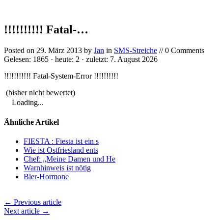
!!!!!!!!!! Fatal-…
Posted on
29. März 2013
by
Jan
in
SMS-Streiche
// 0 Comments
Gelesen: 1865 · heute: 2 · zuletzt: 7. August 2026
!!!!!!!!!!! Fatal-System-Error !!!!!!!!!!
(bisher nicht bewertet)
Loading...
Ähnliche Artikel
FIESTA : Fiesta ist ein s
Wie ist Ostfriesland ents
Chef: „Meine Damen und He
Warnhinweis ist nötig
Bier-Hormone
← Previous article
Next article →