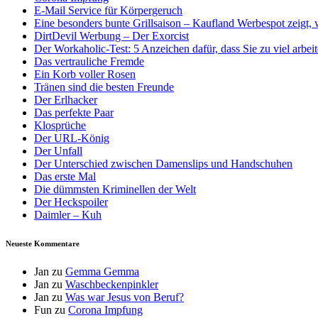
E-Mail Service für Körpergeruch
Eine besonders bunte Grillsaison – Kaufland Werbespot zeigt, 
DirtDevil Werbung – Der Exorcist
Der Workaholic-Test: 5 Anzeichen dafür, dass Sie zu viel arbei
Das vertrauliche Fremde
Ein Korb voller Rosen
Tränen sind die besten Freunde
Der Erlhacker
Das perfekte Paar
Klosprüche
Der URL-König
Der Unfall
Der Unterschied zwischen Damenslips und Handschuhen
Das erste Mal
Die dümmsten Kriminellen der Welt
Der Heckspoiler
Daimler – Kuh
Neueste Kommentare
Jan
zu
Gemma Gemma
Jan
zu
Waschbeckenpinkler
Jan
zu
Was war Jesus von Beruf?
Fun
zu
Corona Impfung