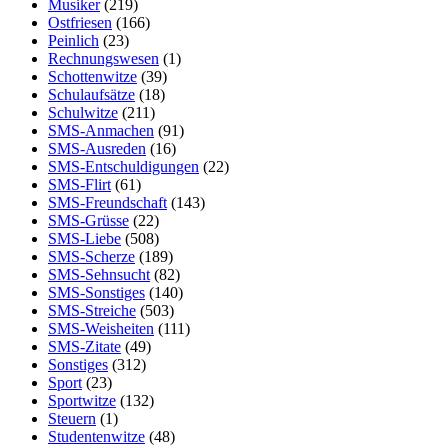
Musiker
(219)
Ostfriesen
(166)
Peinlich
(23)
Rechnungswesen
(1)
Schottenwitze
(39)
Schulaufsätze
(18)
Schulwitze
(211)
SMS-Anmachen
(91)
SMS-Ausreden
(16)
SMS-Entschuldigungen
(22)
SMS-Flirt
(61)
SMS-Freundschaft
(143)
SMS-Grüsse
(22)
SMS-Liebe
(508)
SMS-Scherze
(189)
SMS-Sehnsucht
(82)
SMS-Sonstiges
(140)
SMS-Streiche
(503)
SMS-Weisheiten
(111)
SMS-Zitate
(49)
Sonstiges
(312)
Sport
(23)
Sportwitze
(132)
Steuern
(1)
Studentenwitze
(48)