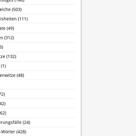
eiche
(503)
isheiten
(111)
ate
(49)
es
(312)
3)
tze
(132)
(1)
enwitze
(48)
72)
42)
62)
erungsfälle
(24)
-Wörter
(428)