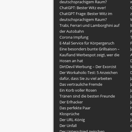
deutschsprachigem Raum?
w
ChatGPT: Bester Witz ever!
G
ChatGPT Frage: Bester Witz im
z
deutschsprachigem Raum?
Trabi, Ferrari und Lamborghini auf
l
der Autobahn
F
Corona Impfung
E-Mail Service für Körpergeruch
F
Eine besonders bunte Grillsaison –
J
Kaufland Werbespot zeigt, wer die
Hosen an hat
DirtDevil Werbung – Der Exorcist
Der Workaholic-Test: 5 Anzeichen
dafür, dass Sie zu viel arbeiten
J
Das vertrauliche Fremde
J
Ein Korb voller Rosen
J
Tränen sind die besten Freunde
J
Der Erlhacker
J
Das perfekte Paar
h
Klosprüche
Der URL-König
J
Der Unfall
Der Unterschied zwischen