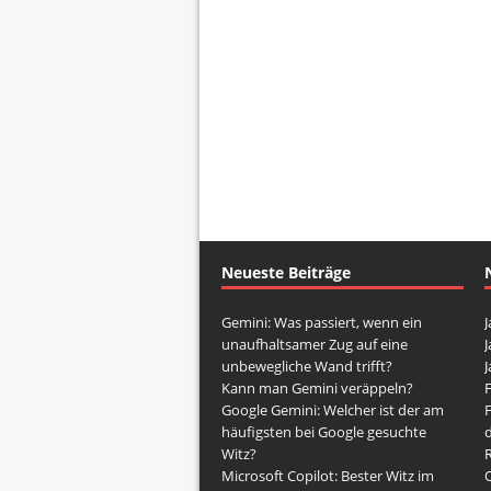
Neueste Beiträge
Gemini: Was passiert, wenn ein
J
unaufhaltsamer Zug auf eine
J
unbewegliche Wand trifft?
J
Kann man Gemini veräppeln?
Google Gemini: Welcher ist der am
häufigsten bei Google gesuchte
d
Witz?
Microsoft Copilot: Bester Witz im
O