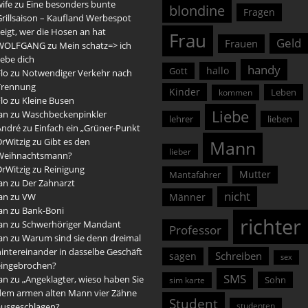
ife
zu
Eine besonders bunte
blondine
Fragen
rillsaison – Kaufland Werbespot
eigt, wer die Hosen an hat
Frau
Geld
Frauen
WOLFGANG
zu
Mein schatz=> ich
iebe dich
handy
hallo
Gott
lo
zu
Notwendiger Verkehr nach
Trennung
Kinder
Leben
kommen
lo
zu
Kleine Busen
Liebe
an
zu
Waschbeckenpinkler
lehrer
lieben
André
zu
Einfach ein „Grüner-Punkt
DrWitzig
zu
Gibt es den
Mann
lieber
Weihnachtsmann?
DrWitzig
zu
Reinigung
Mutter
Mantafahrer
an
zu
Der Zahnarzt
nicht
an
zu
VW
Männer
an
zu
Bank-Boni
richter
an
zu
Schwerhöriger Mandant
Professor
an
zu
Warum sind sie denn dreimal
intereinander in dasselbe Geschäft
Schreiben
sagen
sex
eingebrochen?
SMS
an
zu
„Angeklagter, wieso haben Sie
Sohn
sim karte
dem armen alten Mann vier Zähne
Student
studenten
ausgeschlagen?