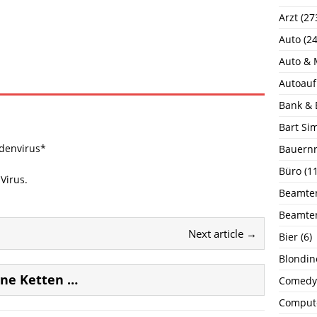
Arzt
(27
Auto
(24
Auto & 
Autoauf
Bank & 
Bart Si
denvirus*
Bauernr
Büro
(11
Virus.
Beamte
Beamte
Next article →
Bier
(6)
Blondin
ine Ketten …
Comedy
Comput