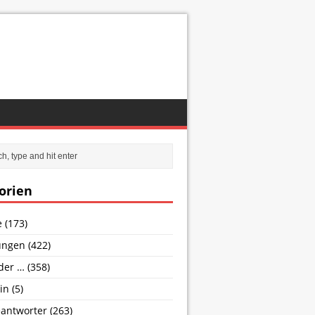
orien
e
(173)
ungen
(422)
nder …
(358)
in
(5)
antworter
(263)