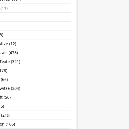
(11)
)
8)
itze
(12)
 als
(478)
 Texte
(321)
178)
(66)
witze
(304)
ft
(56)
5)
(219)
sen
(166)