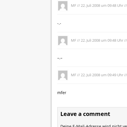
MF //
22. Juli 2008 um 09:48 Uhr
//
-.-
MF //
22. Juli 2008 um 09:48 Uhr
//
–.–
MF //
22. Juli 2008 um 09:49 Uhr
//
mfer
Leave a comment
Deine E-Mail-Adresse wird nicht ver