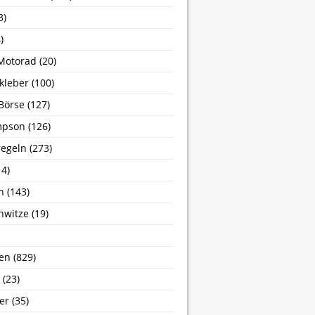
3)
)
Motorad
(20)
kleber
(100)
Börse
(127)
mpson
(126)
egeln
(273)
4)
n
(143)
nwitze
(19)
en
(829)
(23)
er
(35)