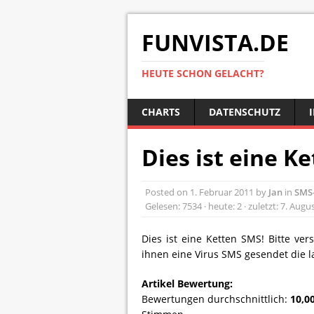
FUNVISTA.DE
HEUTE SCHON GELACHT?
CHARTS
DATENSCHUTZ
Dies ist eine K
Posted on
1. Februar 2011
by
Jan
in
SMS-
Gelesen: 7534 · heute: 2 · zuletzt: 7. Augu
Dies ist eine Ketten SMS! Bitte ver
ihnen eine Virus SMS gesendet die la
Artikel Bewertung:
Bewertungen durchschnittlich:
10,0