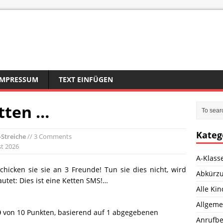
IMPRESSUM
TEXT EINFÜGEN
etten …
Kateg
Streiche
// 3 Comments
st 2026
A-Klass
schicken sie sie an 3 Freunde! Tun sie dies nicht, wird
Abkürz
utet: Dies ist eine Ketten SMS!…
Alle Ki
Allgeme
0
von
10
Punkten, basierend auf
1
abgegebenen
Anrufbe