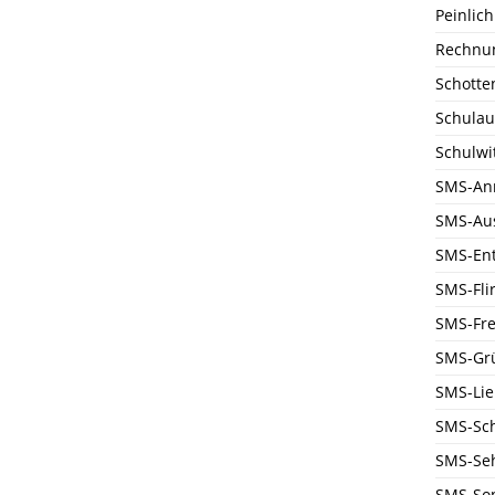
Peinlich
Rechnu
Schotte
Schulau
Schulwi
SMS-An
SMS-Au
SMS-En
SMS-Flir
SMS-Fre
SMS-Gr
SMS-Li
SMS-Sc
SMS-Se
SMS-Son