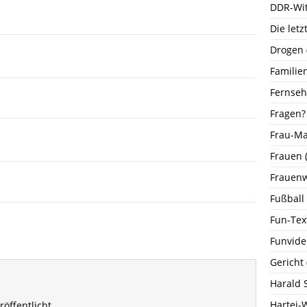
DDR-Wi
Die let
Drogen
Familie
Fernse
Fragen?
Frau-M
Frauen
(
Frauenw
Fußball
Fun-Tex
Funvide
Gericht
Harald 
Hartei-
öffentlicht.