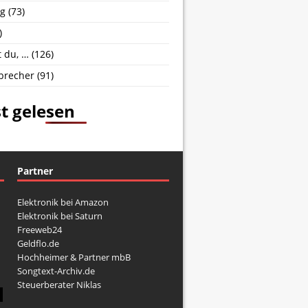
g
(73)
)
 du, …
(126)
brecher
(91)
t gelesen
Partner
Elektronik bei Amazon
Elektronik bei Saturn
Freeweb24
Geldflo.de
Hochheimer & Partner mbB
Songtext-Archiv.de
Steuerberater Niklas