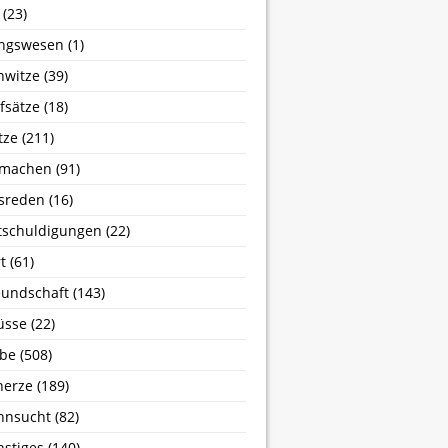
(23)
ngswesen
(1)
nwitze
(39)
fsätze
(18)
tze
(211)
machen
(91)
sreden
(16)
tschuldigungen
(22)
t
(61)
undschaft
(143)
üsse
(22)
ebe
(508)
herze
(189)
hnsucht
(82)
stiges
(140)