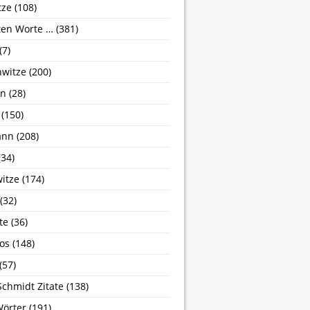
tze
(108)
zten Worte …
(381)
(7)
nwitze
(200)
hn
(28)
(150)
ann
(208)
34)
itze
(174)
(32)
te
(36)
os
(148)
(57)
Schmidt Zitate
(138)
Wörter
(191)