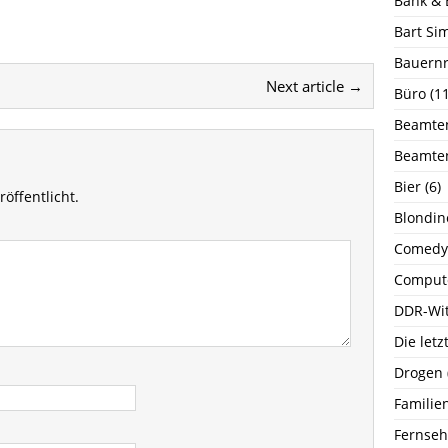
Bank & 
Bart Si
Bauernr
Next article →
Büro
(11
Beamte
Beamte
Bier
(6)
öffentlicht.
Blondin
Comedy
Comput
DDR-Wi
Die let
Drogen
Familie
Fernse