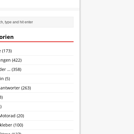
orien
e
(173)
ungen
(422)
nder …
(358)
in
(5)
antworter
(263)
3)
)
Motorad
(20)
kleber
(100)