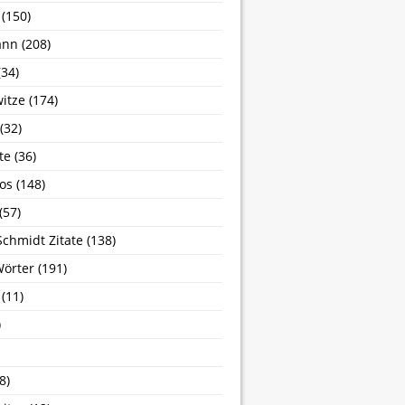
(150)
ann
(208)
34)
itze
(174)
(32)
te
(36)
os
(148)
(57)
Schmidt Zitate
(138)
Wörter
(191)
(11)
)
8)