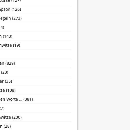
Börse
(127)
mpson
(126)
egeln
(273)
4)
n
(143)
nwitze
(19)
en
(829)
(23)
er
(35)
tze
(108)
zten Worte …
(381)
(7)
nwitze
(200)
hn
(28)