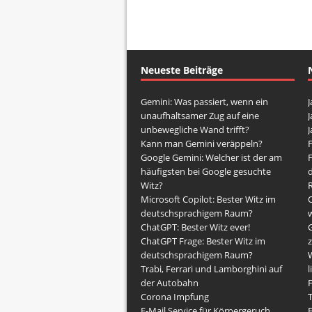
Neueste Beiträge
Gemini: Was passiert, wenn ein
J
unaufhaltsamer Zug auf eine
J
unbewegliche Wand trifft?
J
Kann man Gemini veräppeln?
Google Gemini: Welcher ist der am
häufigsten bei Google gesuchte
d
Witz?
Microsoft Copilot: Bester Witz im
O
deutschsprachigem Raum?
w
ChatGPT: Bester Witz ever!
G
ChatGPT Frage: Bester Witz im
z
deutschsprachigem Raum?
Trabi, Ferrari und Lamborghini auf
l
der Autobahn
F
Corona Impfung
E-Mail Service für Körpergeruch
F