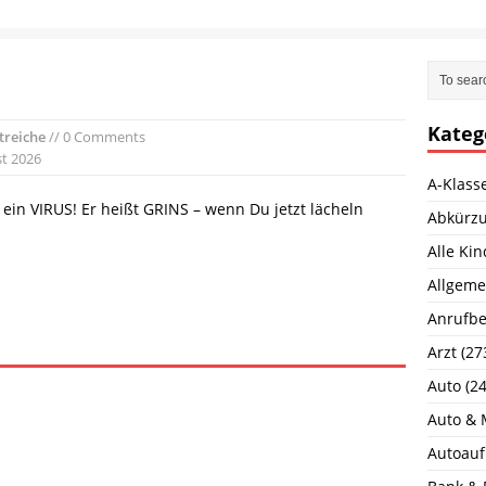
Kateg
treiche
// 0 Comments
st 2026
A-Klass
 ein VIRUS! Er heißt GRINS – wenn Du jetzt lächeln
Abkürz
Alle Ki
Allgeme
Anrufbe
Arzt
(27
Auto
(24
Auto & 
Autoauf