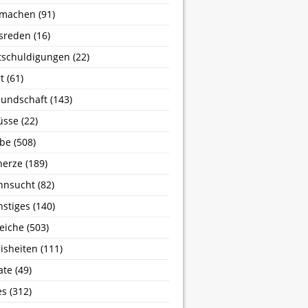
machen
(91)
sreden
(16)
tschuldigungen
(22)
t
(61)
undschaft
(143)
üsse
(22)
ebe
(508)
herze
(189)
hnsucht
(82)
stiges
(140)
eiche
(503)
isheiten
(111)
ate
(49)
es
(312)