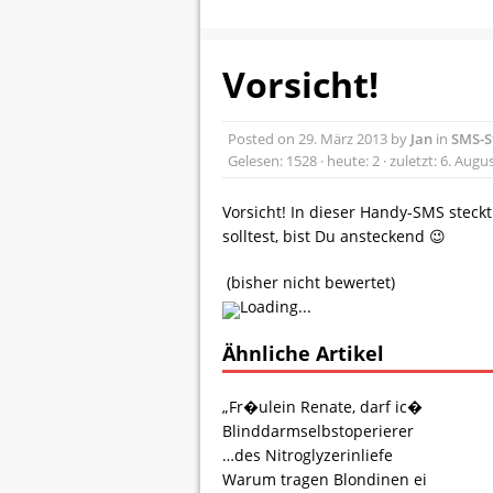
Vorsicht!
Posted on
29. März 2013
by
Jan
in
SMS-S
Gelesen: 1528 · heute: 2 · zuletzt: 6. Augu
Vorsicht! In dieser Handy-SMS steckt
solltest, bist Du ansteckend 😉
(bisher nicht bewertet)
Loading...
Ähnliche Artikel
„Fr�ulein Renate, darf ic�
Blinddarmselbstoperierer
…des Nitroglyzerinliefe
Warum tragen Blondinen ei