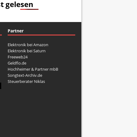
t gelesen
Partner
Elektronik bei Amazon
Elektronik bei Saturn
Freeweb24
Geldflo.de
Hochheimer & Partner mbB
Songtext-Archiv.de
Steuerberater Niklas