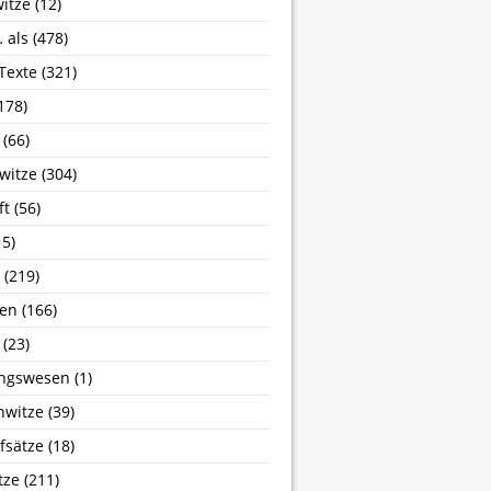
itze
(12)
 als
(478)
 Texte
(321)
178)
(66)
witze
(304)
ft
(56)
5)
(219)
sen
(166)
(23)
ngswesen
(1)
nwitze
(39)
fsätze
(18)
tze
(211)