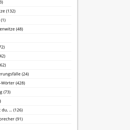
3)
tze
(132)
(1)
enwitze
(48)
72)
42)
62)
erungsfälle
(24)
-Wörter
(428)
g
(73)
)
 du, …
(126)
brecher
(91)