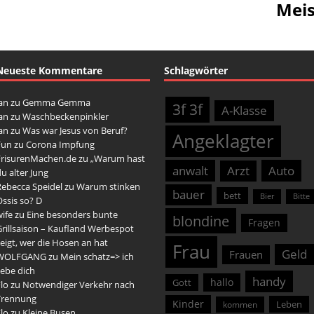
Meis
Neueste Kommentare
Schlagwörter
an
zu
Gemma Gemma
3f 3f
A-Klasse
an
zu
Waschbeckenpinkler
an
zu
Was war Jesus von Beruf?
Angeklagter
Fun
zu
Corona Impfung
FrisurenMachen.de
zu
„Warum hast
anwalt
Arzt
Auto
u alter Jung
Rebecca Speidel
zu
Warum stinken
bauer
bett
Bier
Bitte
ssis so? D
ife
zu
Eine besonders bunte
blondine
Fragen
rillsaison – Kaufland Werbespot
eigt, wer die Hosen an hat
Frau
Geld
Frauen
WOLFGANG
zu
Mein schatz=> ich
iebe dich
handy
hallo
Gott
lo
zu
Notwendiger Verkehr nach
Trennung
Kinder
Leben
kommen
lo
zu
Kleine Busen