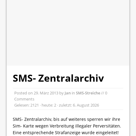
SMS- Zentralarchiv
Posted on
29. März 2013
by
Jan
in
SMS-Streiche
// 0
Comments
Gelesen: 2121 · heute: 2 · zuletzt: 6. August 2026
SMS- Zentralarchiv, bis auf weiteres sperren wir ihre
Sim- Karte wegen Verbreitung illegaler Perversitäten.
Eine entsprechende Strafanzeige wurde eingeleitet!