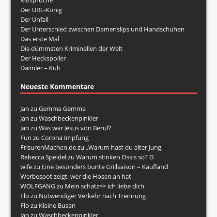
Klosprüche
Der URL-König
Der Unfall
Der Unterschied zwischen Damenslips und Handschuhen
Das erste Mal
Die dümmsten Kriminellen der Welt
Der Heckspoiler
Daimler – Kuh
Neueste Kommentare
Jan
zu
Gemma Gemma
Jan
zu
Waschbeckenpinkler
Jan
zu
Was war Jesus von Beruf?
Fun
zu
Corona Impfung
FrisurenMachen.de
zu
„Warum hast du alter Jung
Rebecca Speidel
zu
Warum stinken Ossis so? D
wife
zu
Eine besonders bunte Grillsaison – Kaufland
Werbespot zeigt, wer die Hosen an hat
WOLFGANG
zu
Mein schatz=> ich liebe dich
Flo
zu
Notwendiger Verkehr nach Trennung
Flo
zu
Kleine Busen
Jan
zu
Waschbeckenpinkler