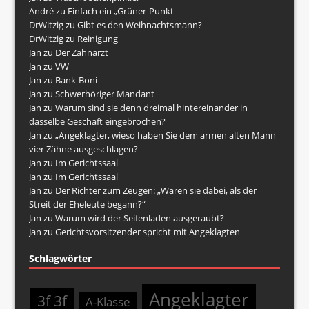
André
zu
Einfach ein „Grüner-Punkt
DrWitzig
zu
Gibt es den Weihnachtsmann?
DrWitzig
zu
Reinigung
Jan
zu
Der Zahnarzt
Jan
zu
VW
Jan
zu
Bank-Boni
Jan
zu
Schwerhöriger Mandant
Jan
zu
Warum sind sie denn dreimal hintereinander in
dasselbe Geschäft eingebrochen?
Jan
zu
„Angeklagter, wieso haben Sie dem armen alten Mann
vier Zähne ausgeschlagen?
Jan
zu
Im Gerichtssaal
Jan
zu
Im Gerichtssaal
Jan
zu
Der Richter zum Zeugen: „Waren sie dabei, als der
Streit der Eheleute begann?“
Jan
zu
Warum wird der Seifenladen ausgeraubt?
Jan
zu
Gerichtsvorsitzender spricht mit Angeklagten
Schlagwörter
Angeklagter
3f 3f
A-Klasse