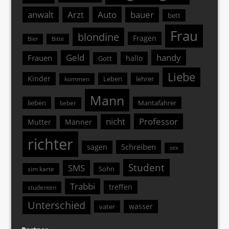
anwalt
Arzt
Auto
bauer
bett
Frau
blondine
Fragen
Bier
Bitte
Geld
handy
Frauen
hallo
Gott
Liebe
Kinder
Leben
lehrer
kommen
Mann
lieben
Mantafahrer
lieber
nicht
Professor
Mutter
Männer
richter
Schreiben
sagen
sex
Student
SMS
Sohn
sim karte
Trabbi
treffen
studenten
Unterschied
wasser
vater