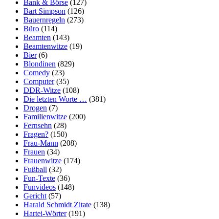
Bank & Börse
(127)
Bart Simpson
(126)
Bauernregeln
(273)
Büro
(114)
Beamten
(143)
Beamtenwitze
(19)
Bier
(6)
Blondinen
(829)
Comedy
(23)
Computer
(35)
DDR-Witze
(108)
Die letzten Worte …
(381)
Drogen
(7)
Familienwitze
(200)
Fernsehn
(28)
Fragen?
(150)
Frau-Mann
(208)
Frauen
(34)
Frauenwitze
(174)
Fußball
(32)
Fun-Texte
(36)
Funvideos
(148)
Gericht
(57)
Harald Schmidt Zitate
(138)
Hartei-Wörter
(191)