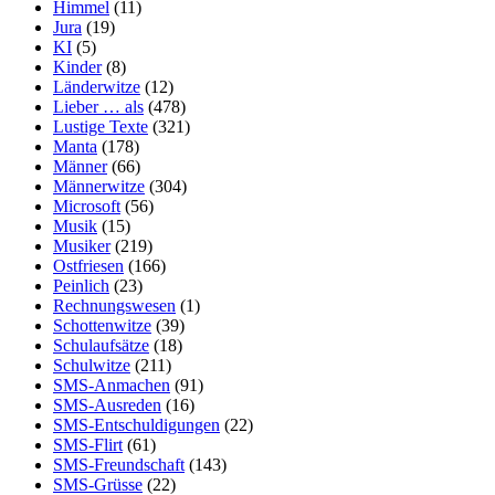
Himmel
(11)
Jura
(19)
KI
(5)
Kinder
(8)
Länderwitze
(12)
Lieber … als
(478)
Lustige Texte
(321)
Manta
(178)
Männer
(66)
Männerwitze
(304)
Microsoft
(56)
Musik
(15)
Musiker
(219)
Ostfriesen
(166)
Peinlich
(23)
Rechnungswesen
(1)
Schottenwitze
(39)
Schulaufsätze
(18)
Schulwitze
(211)
SMS-Anmachen
(91)
SMS-Ausreden
(16)
SMS-Entschuldigungen
(22)
SMS-Flirt
(61)
SMS-Freundschaft
(143)
SMS-Grüsse
(22)