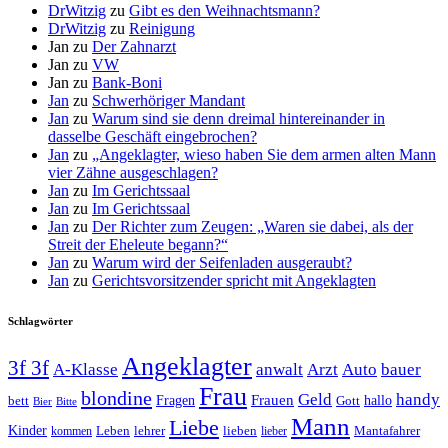
DrWitzig
zu
Gibt es den Weihnachtsmann?
DrWitzig
zu
Reinigung
Jan
zu
Der Zahnarzt
Jan
zu
VW
Jan
zu
Bank-Boni
Jan
zu
Schwerhöriger Mandant
Jan
zu
Warum sind sie denn dreimal hintereinander in
dasselbe Geschäft eingebrochen?
Jan
zu
„Angeklagter, wieso haben Sie dem armen alten Mann
vier Zähne ausgeschlagen?
Jan
zu
Im Gerichtssaal
Jan
zu
Im Gerichtssaal
Jan
zu
Der Richter zum Zeugen: „Waren sie dabei, als der
Streit der Eheleute begann?“
Jan
zu
Warum wird der Seifenladen ausgeraubt?
Jan
zu
Gerichtsvorsitzender spricht mit Angeklagten
Schlagwörter
Angeklagter
3f 3f
A-Klasse
anwalt
Arzt
Auto
bauer
Frau
blondine
Geld
handy
Fragen
Frauen
hallo
bett
Gott
Bier
Bitte
Mann
Liebe
Kinder
Leben
lehrer
lieben
Mantafahrer
kommen
lieber