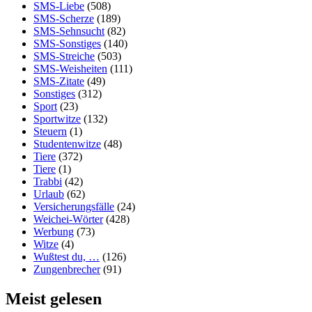
SMS-Liebe
(508)
SMS-Scherze
(189)
SMS-Sehnsucht
(82)
SMS-Sonstiges
(140)
SMS-Streiche
(503)
SMS-Weisheiten
(111)
SMS-Zitate
(49)
Sonstiges
(312)
Sport
(23)
Sportwitze
(132)
Steuern
(1)
Studentenwitze
(48)
Tiere
(372)
Tiere
(1)
Trabbi
(42)
Urlaub
(62)
Versicherungsfälle
(24)
Weichei-Wörter
(428)
Werbung
(73)
Witze
(4)
Wußtest du, …
(126)
Zungenbrecher
(91)
Meist gelesen