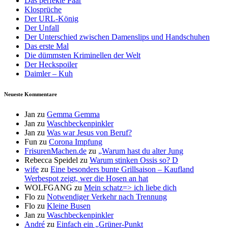
Das perfekte Paar
Klosprüche
Der URL-König
Der Unfall
Der Unterschied zwischen Damenslips und Handschuhen
Das erste Mal
Die dümmsten Kriminellen der Welt
Der Heckspoiler
Daimler – Kuh
Neueste Kommentare
Jan
zu
Gemma Gemma
Jan
zu
Waschbeckenpinkler
Jan
zu
Was war Jesus von Beruf?
Fun
zu
Corona Impfung
FrisurenMachen.de
zu
„Warum hast du alter Jung
Rebecca Speidel
zu
Warum stinken Ossis so? D
wife
zu
Eine besonders bunte Grillsaison – Kaufland
Werbespot zeigt, wer die Hosen an hat
WOLFGANG
zu
Mein schatz=> ich liebe dich
Flo
zu
Notwendiger Verkehr nach Trennung
Flo
zu
Kleine Busen
Jan
zu
Waschbeckenpinkler
André
zu
Einfach ein „Grüner-Punkt