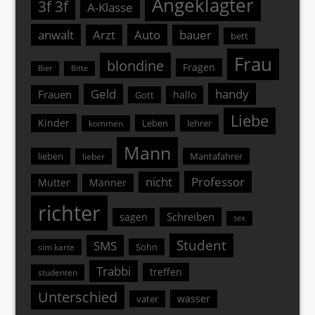
Angeklagter
3f 3f
A-Klasse
anwalt
Arzt
Auto
bauer
bett
Frau
blondine
Fragen
Bier
Bitte
Geld
handy
Frauen
hallo
Gott
Liebe
Kinder
Leben
lehrer
kommen
Mann
lieben
Mantafahrer
lieber
nicht
Professor
Mutter
Männer
richter
Schreiben
sagen
sex
Student
SMS
Sohn
sim karte
Trabbi
treffen
studenten
Unterschied
wasser
vater