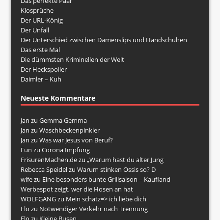
Das perfekte Paar
Klosprüche
Der URL-König
Der Unfall
Der Unterschied zwischen Damenslips und Handschuhen
Das erste Mal
Die dümmsten Kriminellen der Welt
Der Heckspoiler
Daimler – Kuh
Neueste Kommentare
Jan
zu
Gemma Gemma
Jan
zu
Waschbeckenpinkler
Jan
zu
Was war Jesus von Beruf?
Fun
zu
Corona Impfung
FrisurenMachen.de
zu
„Warum hast du alter Jung
Rebecca Speidel
zu
Warum stinken Ossis so? D
wife
zu
Eine besonders bunte Grillsaison – Kaufland
Werbespot zeigt, wer die Hosen an hat
WOLFGANG
zu
Mein schatz=> ich liebe dich
Flo
zu
Notwendiger Verkehr nach Trennung
Flo
zu
Kleine Busen