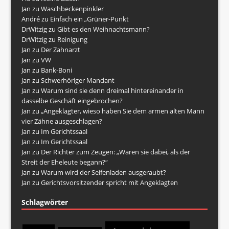
Jan
zu
Waschbeckenpinkler
André
zu
Einfach ein „Grüner-Punkt
DrWitzig
zu
Gibt es den Weihnachtsmann?
DrWitzig
zu
Reinigung
Jan
zu
Der Zahnarzt
Jan
zu
VW
Jan
zu
Bank-Boni
Jan
zu
Schwerhöriger Mandant
Jan
zu
Warum sind sie denn dreimal hintereinander in
dasselbe Geschäft eingebrochen?
Jan
zu
„Angeklagter, wieso haben Sie dem armen alten Mann
vier Zähne ausgeschlagen?
Jan
zu
Im Gerichtssaal
Jan
zu
Im Gerichtssaal
Jan
zu
Der Richter zum Zeugen: „Waren sie dabei, als der
Streit der Eheleute begann?“
Jan
zu
Warum wird der Seifenladen ausgeraubt?
Jan
zu
Gerichtsvorsitzender spricht mit Angeklagten
Schlagwörter