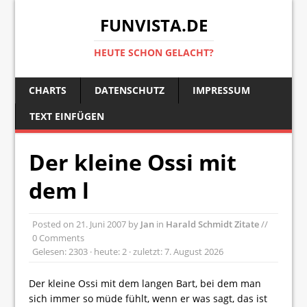
FUNVISTA.DE
HEUTE SCHON GELACHT?
CHARTS
DATENSCHUTZ
IMPRESSUM
TEXT EINFÜGEN
Der kleine Ossi mit
dem l
Posted on
21. Juni 2007
by
Jan
in
Harald Schmidt Zitate
//
0 Comments
Gelesen: 2303 · heute: 2 · zuletzt: 7. August 2026
Der kleine Ossi mit dem langen Bart, bei dem man
sich immer so müde fühlt, wenn er was sagt, das ist