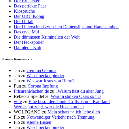
Der Erlhacker
Das perfekte Paar
Klosprüche
Der URL-König
Der Unfall
Der Unterschied zwischen Damenslips und Handschuhen
Das erste Mal
Die dümmsten Kriminellen der Welt
Der Heckspoiler
Daimler – Kuh
Neueste Kommentare
Jan
zu
Gemma Gemma
Jan
zu
Waschbeckenpinkler
Jan
zu
Was war Jesus von Beruf?
Fun
zu
Corona Impfung
FrisurenMachen.de
zu
„Warum hast du alter Jung
Rebecca Speidel
zu
Warum stinken Ossis so? D
wife
zu
Eine besonders bunte Grillsaison – Kaufland
Werbespot zeigt, wer die Hosen an hat
WOLFGANG
zu
Mein schatz=> ich liebe dich
Flo
zu
Notwendiger Verkehr nach Trennung
Flo
zu
Kleine Busen
Jan
zu
Waschbeckenpinkler