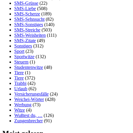
SMS-Grüsse
(22)
SMS-Liebe
(508)
SMS-Scherze
(189)
SMS-Sehnsucht
(82)
SMS-Sonstiges
(140)
SMS-Streiche
(503)
SMS-Weisheiten
(111)
SMS-Zitate
(49)
Sonstiges
(312)
Sport
(23)
Sportwitze
(132)
Steuern
(1)
Studentenwitze
(48)
Tiere
(1)
Tiere
(372)
Trabbi
(42)
Urlaub
(62)
Versicherungsfälle
(24)
Weichei-Wörter
(428)
Werbung
(73)
Witze
(4)
Wußtest du, …
(126)
Zungenbrecher
(91)