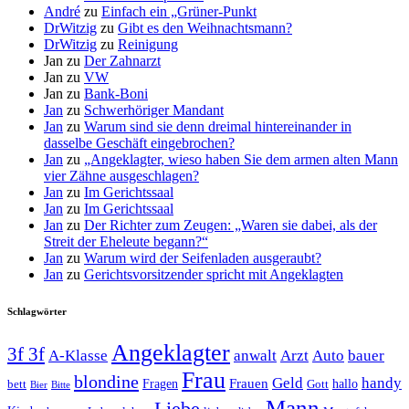
André
zu
Einfach ein „Grüner-Punkt
DrWitzig
zu
Gibt es den Weihnachtsmann?
DrWitzig
zu
Reinigung
Jan
zu
Der Zahnarzt
Jan
zu
VW
Jan
zu
Bank-Boni
Jan
zu
Schwerhöriger Mandant
Jan
zu
Warum sind sie denn dreimal hintereinander in
dasselbe Geschäft eingebrochen?
Jan
zu
„Angeklagter, wieso haben Sie dem armen alten Mann
vier Zähne ausgeschlagen?
Jan
zu
Im Gerichtssaal
Jan
zu
Im Gerichtssaal
Jan
zu
Der Richter zum Zeugen: „Waren sie dabei, als der
Streit der Eheleute begann?“
Jan
zu
Warum wird der Seifenladen ausgeraubt?
Jan
zu
Gerichtsvorsitzender spricht mit Angeklagten
Schlagwörter
Angeklagter
3f 3f
A-Klasse
anwalt
Arzt
Auto
bauer
Frau
blondine
Geld
handy
Fragen
Frauen
hallo
bett
Gott
Bier
Bitte
Mann