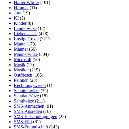
Hartei-Wörter
(191)
Himmel
(11)
Jura
(19)
KI
(5)
Kinder
(8)
Länderwitze
(12)
Lieber … als
(478)
Lustige Texte
(321)
Manta
(178)
Männer
(66)
Männerwitze
(304)
Microsoft
(56)
Musik
(15)
Musiker
(219)
Ostfriesen
(166)
Peinlich
(23)
Rechnungswesen
(1)
Schottenwitze
(39)
Schulaufsätze
(18)
Schulwitze
(211)
SMS-Anmachen
(91)
SMS-Ausreden
(16)
SMS-Entschuldigungen
(22)
SMS-Flirt
(61)
SMS-Freundschaft
(143)