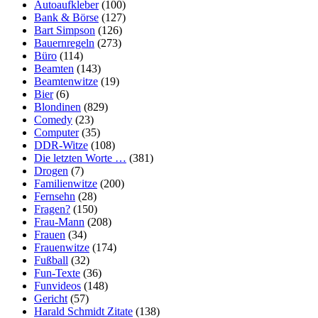
Autoaufkleber
(100)
Bank & Börse
(127)
Bart Simpson
(126)
Bauernregeln
(273)
Büro
(114)
Beamten
(143)
Beamtenwitze
(19)
Bier
(6)
Blondinen
(829)
Comedy
(23)
Computer
(35)
DDR-Witze
(108)
Die letzten Worte …
(381)
Drogen
(7)
Familienwitze
(200)
Fernsehn
(28)
Fragen?
(150)
Frau-Mann
(208)
Frauen
(34)
Frauenwitze
(174)
Fußball
(32)
Fun-Texte
(36)
Funvideos
(148)
Gericht
(57)
Harald Schmidt Zitate
(138)