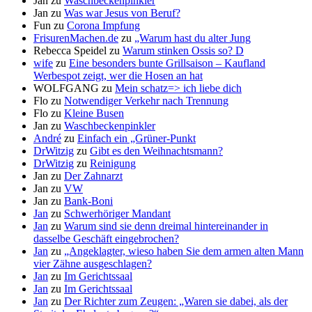
Jan
zu
Waschbeckenpinkler
Jan
zu
Was war Jesus von Beruf?
Fun
zu
Corona Impfung
FrisurenMachen.de
zu
„Warum hast du alter Jung
Rebecca Speidel
zu
Warum stinken Ossis so? D
wife
zu
Eine besonders bunte Grillsaison – Kaufland
Werbespot zeigt, wer die Hosen an hat
WOLFGANG
zu
Mein schatz=> ich liebe dich
Flo
zu
Notwendiger Verkehr nach Trennung
Flo
zu
Kleine Busen
Jan
zu
Waschbeckenpinkler
André
zu
Einfach ein „Grüner-Punkt
DrWitzig
zu
Gibt es den Weihnachtsmann?
DrWitzig
zu
Reinigung
Jan
zu
Der Zahnarzt
Jan
zu
VW
Jan
zu
Bank-Boni
Jan
zu
Schwerhöriger Mandant
Jan
zu
Warum sind sie denn dreimal hintereinander in
dasselbe Geschäft eingebrochen?
Jan
zu
„Angeklagter, wieso haben Sie dem armen alten Mann
vier Zähne ausgeschlagen?
Jan
zu
Im Gerichtssaal
Jan
zu
Im Gerichtssaal
Jan
zu
Der Richter zum Zeugen: „Waren sie dabei, als der