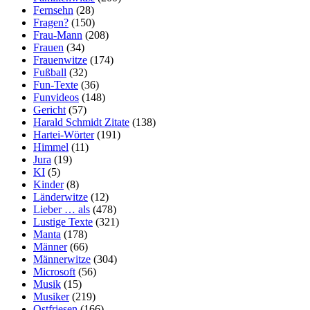
Fernsehn
(28)
Fragen?
(150)
Frau-Mann
(208)
Frauen
(34)
Frauenwitze
(174)
Fußball
(32)
Fun-Texte
(36)
Funvideos
(148)
Gericht
(57)
Harald Schmidt Zitate
(138)
Hartei-Wörter
(191)
Himmel
(11)
Jura
(19)
KI
(5)
Kinder
(8)
Länderwitze
(12)
Lieber … als
(478)
Lustige Texte
(321)
Manta
(178)
Männer
(66)
Männerwitze
(304)
Microsoft
(56)
Musik
(15)
Musiker
(219)
Ostfriesen
(166)