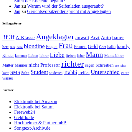
Streit der Eheleute begann?“
Jan
zu
Warum wird der Seifenladen ausgeraubt?
Jan
zu
Gerichtsvorsitzender spricht mit Angeklagten
Schlagwörter
Angeklagter
3f 3f
A-Klasse
anwalt
Arzt
Auto
bauer
Frau
blondine
Geld
handy
Fragen
Frauen
hallo
bett
Gott
Bier
Bitte
Mann
Liebe
Kinder
Leben
lehrer
lieben
Mantafahrer
kommen
lieber
richter
nicht
Professor
Mutter
Männer
sagen
Schreiben
sim
sex
Unterschied
Student
SMS
Trabbi
treffen
Sohn
vater
karte
studenten
wasser
Partner
Elektronik bei Amazon
Elektronik bei Saturn
Freeweb24
Geldflo.de
Hochheimer & Partner mbB
Songtext-Archiv.de