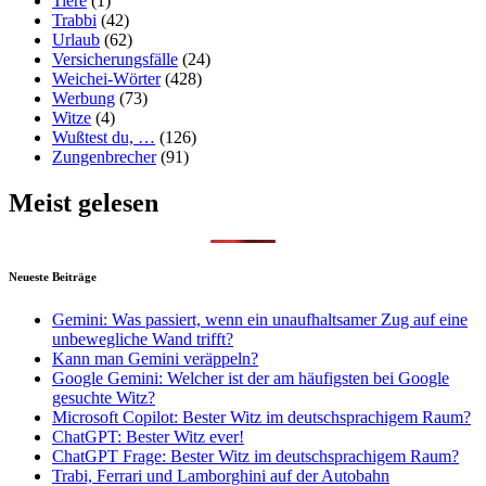
Tiere
(1)
Trabbi
(42)
Urlaub
(62)
Versicherungsfälle
(24)
Weichei-Wörter
(428)
Werbung
(73)
Witze
(4)
Wußtest du, …
(126)
Zungenbrecher
(91)
Meist gelesen
Neueste Beiträge
Gemini: Was passiert, wenn ein unaufhaltsamer Zug auf eine
unbewegliche Wand trifft?
Kann man Gemini veräppeln?
Google Gemini: Welcher ist der am häufigsten bei Google
gesuchte Witz?
Microsoft Copilot: Bester Witz im deutschsprachigem Raum?
ChatGPT: Bester Witz ever!
ChatGPT Frage: Bester Witz im deutschsprachigem Raum?
Trabi, Ferrari und Lamborghini auf der Autobahn