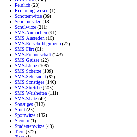
Peinlich
(23)
Rechnungswesen
(1)
Schottenwitze
(39)
Schulaufsätze
(18)
Schulwitze
(211)
SMS-Anmachen
(91)
SMS-Ausreden
(16)
SMS-Entschuldigungen
(22)
SMS-Flirt
(61)
SMS-Freundschaft
(143)
SMS-Grüsse
(22)
SMS-Liebe
(508)
SMS-Scherze
(189)
SMS-Sehnsucht
(82)
SMS-Sonstiges
(140)
SMS-Streiche
(503)
SMS-Weisheiten
(111)
SMS-Zitate
(49)
Sonstiges
(312)
Sport
(23)
Sportwitze
(132)
Steuern
(1)
Studentenwitze
(48)
Tiere
(372)