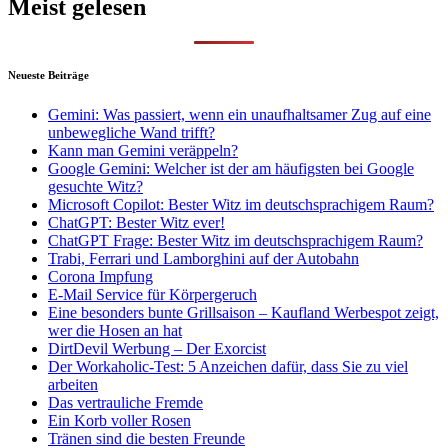
Meist gelesen
Neueste Beiträge
Gemini: Was passiert, wenn ein unaufhaltsamer Zug auf eine
unbewegliche Wand trifft?
Kann man Gemini veräppeln?
Google Gemini: Welcher ist der am häufigsten bei Google
gesuchte Witz?
Microsoft Copilot: Bester Witz im deutschsprachigem Raum?
ChatGPT: Bester Witz ever!
ChatGPT Frage: Bester Witz im deutschsprachigem Raum?
Trabi, Ferrari und Lamborghini auf der Autobahn
Corona Impfung
E-Mail Service für Körpergeruch
Eine besonders bunte Grillsaison – Kaufland Werbespot zeigt,
wer die Hosen an hat
DirtDevil Werbung – Der Exorcist
Der Workaholic-Test: 5 Anzeichen dafür, dass Sie zu viel
arbeiten
Das vertrauliche Fremde
Ein Korb voller Rosen
Tränen sind die besten Freunde