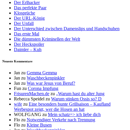
Der Erlhacker
Das perfekte Paar
Klosprüche
Der URL-König
Der Unfall
Der Unterschied zwischen Damenslips und Handschuhen
Das erste Mal
Die dümmsten Kriminellen der Welt
Der Heckspoiler
Daimler – Kuh
Neueste Kommentare
Jan
zu
Gemma Gemma
Jan
zu
Waschbeckenpinkler
Jan
zu
Was war Jesus von Beruf?
Fun
zu
Corona Impfung
FrisurenMachen.de
zu
„Warum hast du alter Jung
Rebecca Speidel
zu
Warum stinken Ossis so? D
wife
zu
Eine besonders bunte Grillsaison – Kaufland
Werbespot zeigt, wer die Hosen an hat
WOLFGANG
zu
Mein schatz=> ich liebe dich
Flo
zu
Notwendiger Verkehr nach Trennung
Flo
zu
Kleine Busen