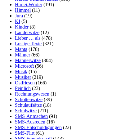
Hartei-Wörter
(191)
Himmel
(11)
Jura
(19)
KI
(5)
Kinder
(8)
Länderwitze
(12)
Lieber … als
(478)
Lustige Texte
(321)
Manta
(178)
Männer
(66)
Männerwitze
(304)
Microsoft
(56)
Musik
(15)
Musiker
(219)
Ostfriesen
(166)
Peinlich
(23)
Rechnungswesen
(1)
Schottenwitze
(39)
Schulaufsätze
(18)
Schulwitze
(211)
SMS-Anmachen
(91)
SMS-Ausreden
(16)
SMS-Entschuldigungen
(22)
SMS-Flirt
(61)
SMS-Freundschaft
(143)