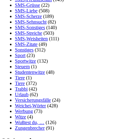
SMS-Grüsse
(22)
SMS-Liebe
(508)
SMS-Scherze
(189)
SMS-Sehnsucht
(82)
SMS-Sonstiges
(140)
SMS-Streiche
(503)
SMS-Weisheiten
(111)
SMS-Zitate
(49)
Sonstiges
(312)
Sport
(23)
Sportwitze
(132)
Steuern
(1)
Studentenwitze
(48)
Tiere
(1)
Tiere
(372)
Trabbi
(42)
Urlaub
(62)
Versicherungsfälle
(24)
Weichei-Wörter
(428)
Werbung
(73)
Witze
(4)
Wußtest du, …
(126)
Zungenbrecher
(91)