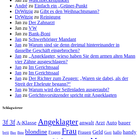
Jan
zu
Waschbeckenpinkler
André
zu
Einfach ein „Grüner-Punkt
DrWitzig
zu
Gibt es den Weihnachtsmann?
DrWitzig
zu
Reinigung
Jan
zu
Der Zahnarzt
Jan
zu
VW
Jan
zu
Bank-Boni
Jan
zu
Schwerhöriger Mandant
Jan
zu
Warum sind sie denn dreimal hintereinander in
dasselbe Geschäft eingebrochen?
Jan
zu
„Angeklagter, wieso haben Sie dem armen alten Mann
vier Zähne ausgeschlagen?
Jan
zu
Im Gerichtssaal
Jan
zu
Im Gerichtssaal
Jan
zu
Der Richter zum Zeugen: „Waren sie dabei, als der
Streit der Eheleute begann?“
Jan
zu
Warum wird der Seifenladen ausgeraubt?
Jan
zu
Gerichtsvorsitzender spricht mit Angeklagten
Schlagwörter
Angeklagter
3f 3f
A-Klasse
anwalt
Arzt
Auto
bauer
Frau
blondine
Geld
handy
Fragen
Frauen
hallo
bett
Gott
Bier
Bitte