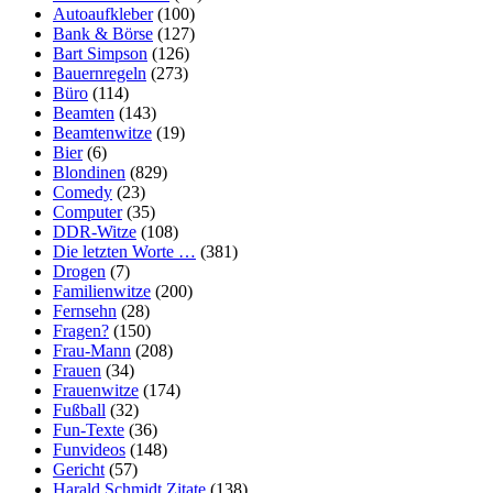
Autoaufkleber
(100)
Bank & Börse
(127)
Bart Simpson
(126)
Bauernregeln
(273)
Büro
(114)
Beamten
(143)
Beamtenwitze
(19)
Bier
(6)
Blondinen
(829)
Comedy
(23)
Computer
(35)
DDR-Witze
(108)
Die letzten Worte …
(381)
Drogen
(7)
Familienwitze
(200)
Fernsehn
(28)
Fragen?
(150)
Frau-Mann
(208)
Frauen
(34)
Frauenwitze
(174)
Fußball
(32)
Fun-Texte
(36)
Funvideos
(148)
Gericht
(57)
Harald Schmidt Zitate
(138)