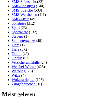
SMS-Sehnsucht
(82)
SMS-Sonstiges
(140)
SMS-Streiche
(503)
SMS-Weisheiten
(111)
SMS-Zitate
(49)
Sonstiges
(312)
Sport
(23)
Sportwitze
(132)
Steuern
(1)
Studentenwitze
(48)
Tiere
(1)
Tiere
(372)
Trabbi
(42)
Urlaub
(62)
Versicherungsfälle
(24)
Weichei-Wörter
(428)
Werbung
(73)
Witze
(4)
Wußtest du, …
(126)
Zungenbrecher
(91)
Meist gelesen