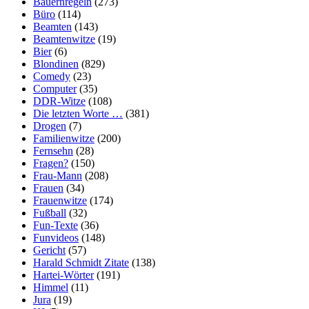
Bauernregeln
(273)
Büro
(114)
Beamten
(143)
Beamtenwitze
(19)
Bier
(6)
Blondinen
(829)
Comedy
(23)
Computer
(35)
DDR-Witze
(108)
Die letzten Worte …
(381)
Drogen
(7)
Familienwitze
(200)
Fernsehn
(28)
Fragen?
(150)
Frau-Mann
(208)
Frauen
(34)
Frauenwitze
(174)
Fußball
(32)
Fun-Texte
(36)
Funvideos
(148)
Gericht
(57)
Harald Schmidt Zitate
(138)
Hartei-Wörter
(191)
Himmel
(11)
Jura
(19)