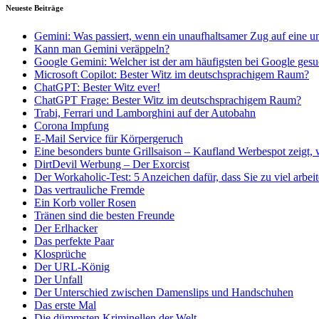
Neueste Beiträge
Gemini: Was passiert, wenn ein unaufhaltsamer Zug auf eine u
Kann man Gemini veräppeln?
Google Gemini: Welcher ist der am häufigsten bei Google gesu
Microsoft Copilot: Bester Witz im deutschsprachigem Raum?
ChatGPT: Bester Witz ever!
ChatGPT Frage: Bester Witz im deutschsprachigem Raum?
Trabi, Ferrari und Lamborghini auf der Autobahn
Corona Impfung
E-Mail Service für Körpergeruch
Eine besonders bunte Grillsaison – Kaufland Werbespot zeigt, 
DirtDevil Werbung – Der Exorcist
Der Workaholic-Test: 5 Anzeichen dafür, dass Sie zu viel arbei
Das vertrauliche Fremde
Ein Korb voller Rosen
Tränen sind die besten Freunde
Der Erlhacker
Das perfekte Paar
Klosprüche
Der URL-König
Der Unfall
Der Unterschied zwischen Damenslips und Handschuhen
Das erste Mal
Die dümmsten Kriminellen der Welt