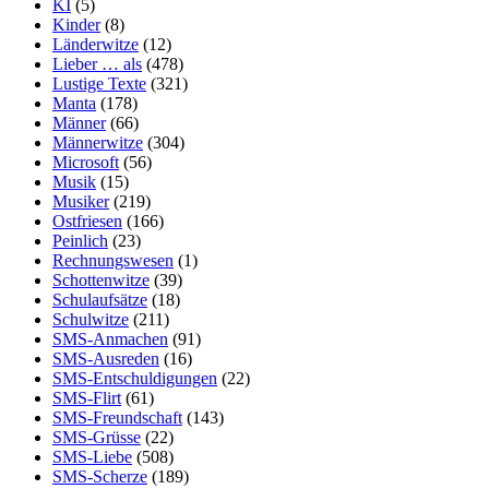
KI
(5)
Kinder
(8)
Länderwitze
(12)
Lieber … als
(478)
Lustige Texte
(321)
Manta
(178)
Männer
(66)
Männerwitze
(304)
Microsoft
(56)
Musik
(15)
Musiker
(219)
Ostfriesen
(166)
Peinlich
(23)
Rechnungswesen
(1)
Schottenwitze
(39)
Schulaufsätze
(18)
Schulwitze
(211)
SMS-Anmachen
(91)
SMS-Ausreden
(16)
SMS-Entschuldigungen
(22)
SMS-Flirt
(61)
SMS-Freundschaft
(143)
SMS-Grüsse
(22)
SMS-Liebe
(508)
SMS-Scherze
(189)