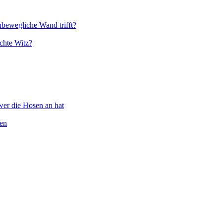
nbewegliche Wand trifft?
chte Witz?
wer die Hosen an hat
ten