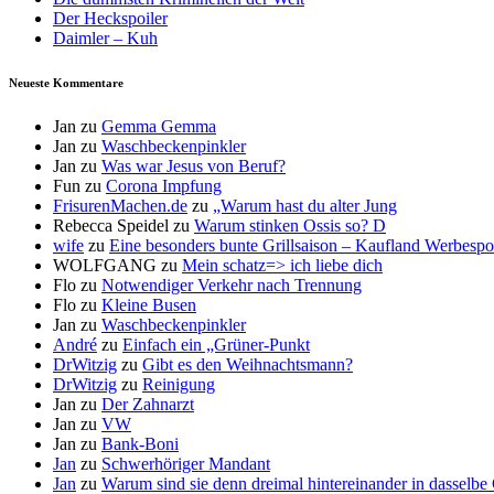
Der Heckspoiler
Daimler – Kuh
Neueste Kommentare
Jan
zu
Gemma Gemma
Jan
zu
Waschbeckenpinkler
Jan
zu
Was war Jesus von Beruf?
Fun
zu
Corona Impfung
FrisurenMachen.de
zu
„Warum hast du alter Jung
Rebecca Speidel
zu
Warum stinken Ossis so? D
wife
zu
Eine besonders bunte Grillsaison – Kaufland Werbespot
WOLFGANG
zu
Mein schatz=> ich liebe dich
Flo
zu
Notwendiger Verkehr nach Trennung
Flo
zu
Kleine Busen
Jan
zu
Waschbeckenpinkler
André
zu
Einfach ein „Grüner-Punkt
DrWitzig
zu
Gibt es den Weihnachtsmann?
DrWitzig
zu
Reinigung
Jan
zu
Der Zahnarzt
Jan
zu
VW
Jan
zu
Bank-Boni
Jan
zu
Schwerhöriger Mandant
Jan
zu
Warum sind sie denn dreimal hintereinander in dasselbe