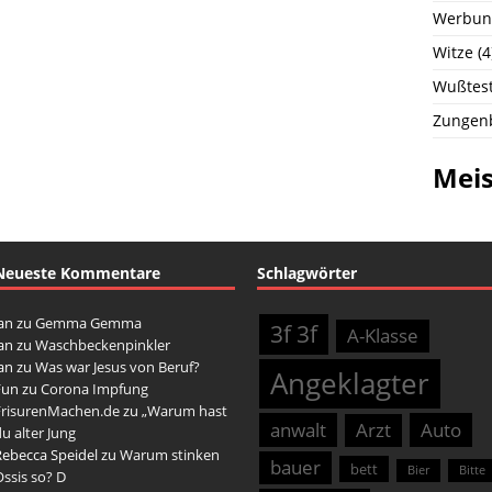
Werbun
Witze
(4
Wußtest
Zungen
Meis
Neueste Kommentare
Schlagwörter
an
zu
Gemma Gemma
3f 3f
A-Klasse
an
zu
Waschbeckenpinkler
an
zu
Was war Jesus von Beruf?
Angeklagter
Fun
zu
Corona Impfung
FrisurenMachen.de
zu
„Warum hast
anwalt
Arzt
Auto
u alter Jung
Rebecca Speidel
zu
Warum stinken
bauer
bett
Bier
Bitte
ssis so? D