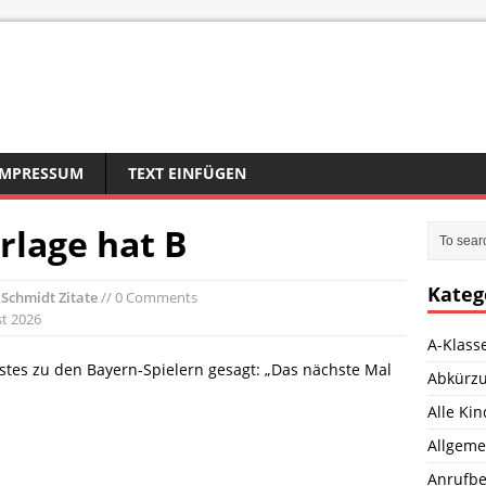
IMPRESSUM
TEXT EINFÜGEN
rlage hat B
Kateg
Schmidt Zitate
// 0 Comments
st 2026
A-Klass
rstes zu den Bayern-Spielern gesagt: „Das nächste Mal
Abkürz
Alle Ki
Allgeme
Anrufbe