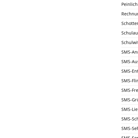
Peinlich
Rechnu
Schotte
Schulau
Schulwi
SMS-An
SMS-Au
SMS-En
SMS-Flir
SMS-Fre
SMS-Gr
SMS-Li
SMS-Sc
SMS-Se
SMS-Son