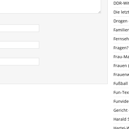
DDR-Wi
Die let
Drogen
Familie
Fernse
Fragen?
Frau-M
Frauen
(
Frauenw
Fußball
Fun-Tex
Funvide
Gericht
Harald 
Hartei-