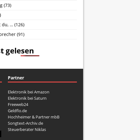
g
(73)
)
 du, …
(126)
brecher
(91)
t gelesen
Partner
Elektronik bei Amazon
Elektronik bei Saturn
Freeweb24
Geldflo.de
Hochheimer & Partner mbB
Songtext-Archiv.de
Steuerberater Niklas