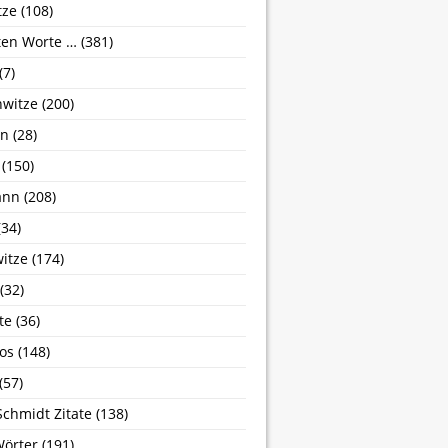
tze
(108)
zten Worte …
(381)
(7)
nwitze
(200)
hn
(28)
(150)
ann
(208)
34)
itze
(174)
(32)
te
(36)
os
(148)
(57)
Schmidt Zitate
(138)
Wörter
(191)