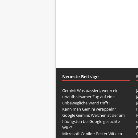
Neueste Beiträge
Gemini: Was passiert, wenn ein
J
unaufhaltsamer Zug auf eine
J
unbewegliche Wand trifft?
J
Kann man Gemini veräppeln?
Google Gemini: Welcher ist der am
häufigsten bei Google gesuchte
d
Witz?
Microsoft Copilot: Bester Witz im
O