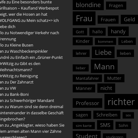
ife
zu
Eine besonders bunte
blondine
Fragen
rillsaison – Kaufland Werbespot
eigt, wer die Hosen an hat
Frau
Geld
Frauen
WOLFGANG
zu
Mein schatz=> ich
iebe dich
handy
hallo
Gott
lo
zu
Notwendiger Verkehr nach
Trennung
Kinder
Leben
kommen
lo
zu
Kleine Busen
Liebe
an
zu
Waschbeckenpinkler
lehrer
lieben
André
zu
Einfach ein „Grüner-Punkt
DrWitzig
zu
Gibt es den
Mann
lieber
Weihnachtsmann?
DrWitzig
zu
Reinigung
Mutter
Mantafahrer
an
zu
Der Zahnarzt
nicht
an
zu
VW
Männer
an
zu
Bank-Boni
richter
an
zu
Schwerhöriger Mandant
Professor
an
zu
Warum sind sie denn dreimal
intereinander in dasselbe Geschäft
Schreiben
sagen
sex
eingebrochen?
SMS
an
zu
„Angeklagter, wieso haben Sie
Sohn
sim karte
dem armen alten Mann vier Zähne
Student
studenten
ausgeschlagen?