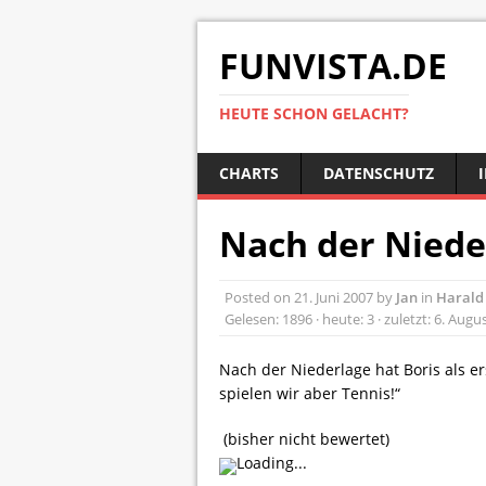
FUNVISTA.DE
HEUTE SCHON GELACHT?
CHARTS
DATENSCHUTZ
Nach der Niede
Posted on
21. Juni 2007
by
Jan
in
Harald 
Gelesen: 1896 · heute: 3 · zuletzt: 6. Augu
Nach der Niederlage hat Boris als e
spielen wir aber Tennis!“
(bisher nicht bewertet)
Loading...