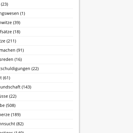
(23)
ngswesen
(1)
nwitze
(39)
fsätze
(18)
tze
(211)
machen
(91)
sreden
(16)
tschuldigungen
(22)
t
(61)
undschaft
(143)
üsse
(22)
ebe
(508)
herze
(189)
hnsucht
(82)
stiges
(140)