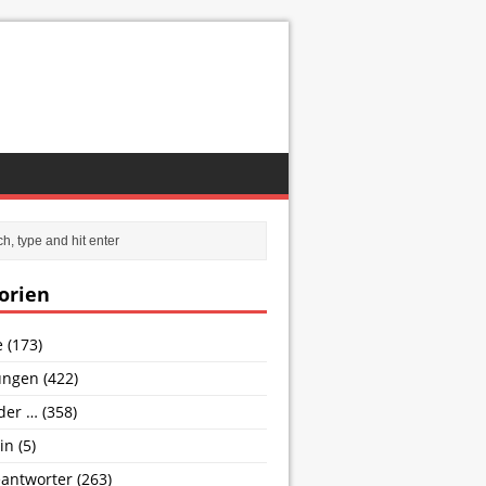
orien
e
(173)
ungen
(422)
nder …
(358)
in
(5)
antworter
(263)