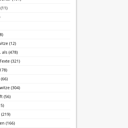
(11)
)
8)
itze
(12)
 als
(478)
 Texte
(321)
178)
(66)
witze
(304)
ft
(56)
5)
(219)
sen
(166)