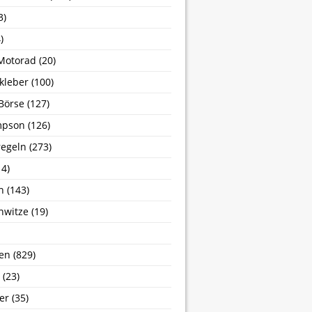
3)
)
Motorad
(20)
kleber
(100)
Börse
(127)
mpson
(126)
egeln
(273)
4)
n
(143)
nwitze
(19)
en
(829)
(23)
er
(35)