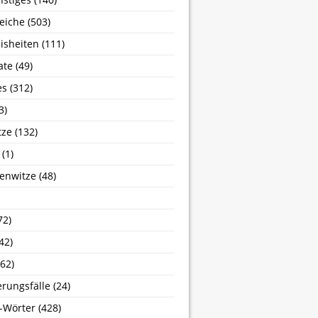
eiche
(503)
isheiten
(111)
ate
(49)
es
(312)
3)
tze
(132)
(1)
enwitze
(48)
72)
42)
62)
erungsfälle
(24)
-Wörter
(428)