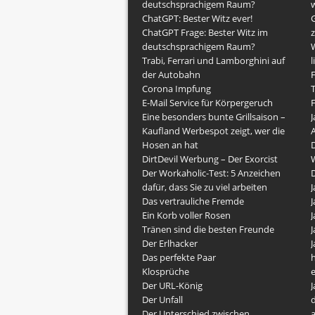
deutschsprachigem Raum?
w
ChatGPT: Bester Witz ever!
G
ChatGPT Frage: Bester Witz im
z
deutschsprachigem Raum?
Trabi, Ferrari und Lamborghini auf
l
der Autobahn
F
Corona Impfung
E-Mail Service für Körpergeruch
F
Eine besonders bunte Grillsaison –
J
Kaufland Werbespot zeigt, wer die
Hosen an hat
DirtDevil Werbung – Der Exorcist
Der Workaholic-Test: 5 Anzeichen
dafür, dass Sie zu viel arbeiten
J
Das vertrauliche Fremde
J
Ein Korb voller Rosen
J
Tränen sind die besten Freunde
J
Der Erlhacker
J
Das perfekte Paar
h
Klosprüche
Der URL-König
J
Der Unfall
Der Unterschied zwischen