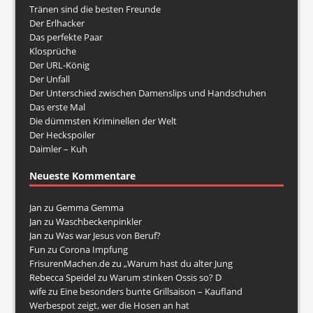
Tränen sind die besten Freunde
Der Erlhacker
Das perfekte Paar
Klosprüche
Der URL-König
Der Unfall
Der Unterschied zwischen Damenslips und Handschuhen
Das erste Mal
Die dümmsten Kriminellen der Welt
Der Heckspoiler
Daimler – Kuh
Neueste Kommentare
Jan
zu
Gemma Gemma
Jan
zu
Waschbeckenpinkler
Jan
zu
Was war Jesus von Beruf?
Fun
zu
Corona Impfung
FrisurenMachen.de
zu
„Warum hast du alter Jung
Rebecca Speidel
zu
Warum stinken Ossis so? D
wife
zu
Eine besonders bunte Grillsaison – Kaufland
Werbespot zeigt, wer die Hosen an hat