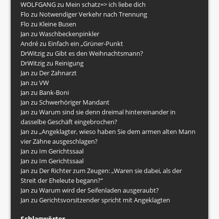
WOLFGANG
zu
Mein schatz=> ich liebe dich
Flo
zu
Notwendiger Verkehr nach Trennung
Flo
zu
Kleine Busen
Jan
zu
Waschbeckenpinkler
André
zu
Einfach ein „Grüner-Punkt
DrWitzig
zu
Gibt es den Weihnachtsmann?
DrWitzig
zu
Reinigung
Jan
zu
Der Zahnarzt
Jan
zu
VW
Jan
zu
Bank-Boni
Jan
zu
Schwerhöriger Mandant
Jan
zu
Warum sind sie denn dreimal hintereinander in
dasselbe Geschäft eingebrochen?
Jan
zu
„Angeklagter, wieso haben Sie dem armen alten Mann
vier Zähne ausgeschlagen?
Jan
zu
Im Gerichtssaal
Jan
zu
Im Gerichtssaal
Jan
zu
Der Richter zum Zeugen: „Waren sie dabei, als der
Streit der Eheleute begann?“
Jan
zu
Warum wird der Seifenladen ausgeraubt?
Jan
zu
Gerichtsvorsitzender spricht mit Angeklagten
Schlagwörter