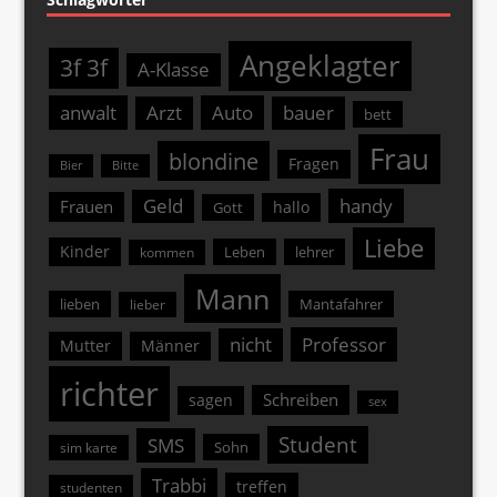
Angeklagter
3f 3f
A-Klasse
anwalt
Arzt
Auto
bauer
bett
Frau
blondine
Fragen
Bier
Bitte
Geld
handy
Frauen
hallo
Gott
Liebe
Kinder
Leben
lehrer
kommen
Mann
lieben
Mantafahrer
lieber
nicht
Professor
Mutter
Männer
richter
Schreiben
sagen
sex
Student
SMS
Sohn
sim karte
Trabbi
treffen
studenten