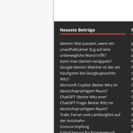
Neueste Beiträge
Gemini: Was passiert, wenn ein
J
unaufhaltsamer Zug auf eine
J
unbewegliche Wand trifft?
J
Kann man Gemini veräppeln?
Google Gemini: Welcher ist der am
häufigsten bei Google gesuchte
d
Witz?
Microsoft Copilot: Bester Witz im
O
deutschsprachigem Raum?
w
ChatGPT: Bester Witz ever!
G
ChatGPT Frage: Bester Witz im
z
deutschsprachigem Raum?
Trabi, Ferrari und Lamborghini auf
l
der Autobahn
F
Corona Impfung
E-Mail Service für Körpergeruch
F