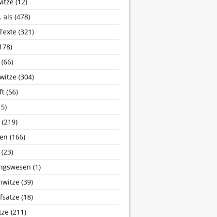
itze
(12)
 als
(478)
 Texte
(321)
178)
(66)
witze
(304)
ft
(56)
5)
(219)
sen
(166)
(23)
ngswesen
(1)
nwitze
(39)
fsätze
(18)
tze
(211)