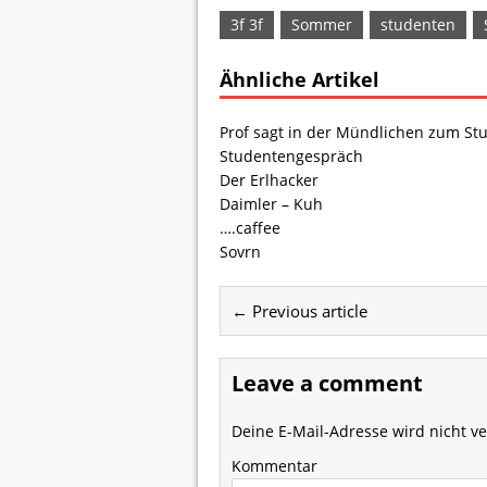
3f 3f
Sommer
studenten
Ähnliche Artikel
Prof sagt in der Mündlichen zum St
Studentengespräch
Der Erlhacker
Daimler – Kuh
….caffee
Sovrn
← Previous article
Leave a comment
Deine E-Mail-Adresse wird nicht ver
Kommentar