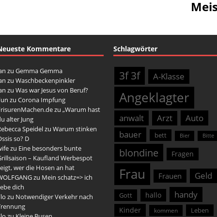
Meis
Neueste Kommentare
Schlagwörter
an
zu
Gemma Gemma
3f 3f
A-Klasse
an
zu
Waschbeckenpinkler
an
zu
Was war Jesus von Beruf?
Angeklagter
Fun
zu
Corona Impfung
FrisurenMachen.de
zu
„Warum hast
anwalt
Arzt
Auto
u alter Jung
Rebecca Speidel
zu
Warum stinken
bauer
bett
Bier
Bitte
ssis so? D
ife
zu
Eine besonders bunte
blondine
Fragen
rillsaison – Kaufland Werbespot
eigt, wer die Hosen an hat
Frau
Geld
Frauen
WOLFGANG
zu
Mein schatz=> ich
iebe dich
handy
hallo
Gott
lo
zu
Notwendiger Verkehr nach
Trennung
Kinder
Leben
kommen
lo
zu
Kleine Busen