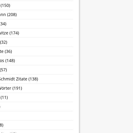
(150)
ann
(208)
34)
itze
(174)
(32)
te
(36)
os
(148)
(57)
Schmidt Zitate
(138)
Wörter
(191)
(11)
)
8)