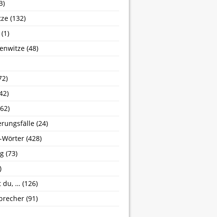
3)
tze
(132)
(1)
enwitze
(48)
72)
42)
62)
erungsfälle
(24)
-Wörter
(428)
g
(73)
)
 du, …
(126)
brecher
(91)