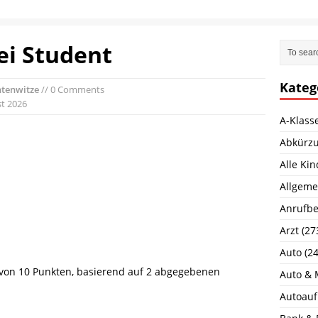
ei Student
Kateg
ntenwitze
// 0 Comments
st 2026
A-Klass
Abkürz
Alle Ki
Allgeme
Anrufbe
Arzt
(27
Auto
(24
von
10
Punkten, basierend auf
2
abgegebenen
Auto & 
Autoauf