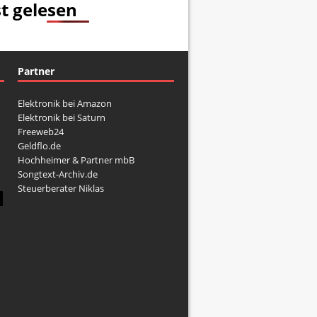
t gelesen
Partner
Elektronik bei Amazon
Elektronik bei Saturn
Freeweb24
Geldflo.de
Hochheimer & Partner mbB
Songtext-Archiv.de
Steuerberater Niklas