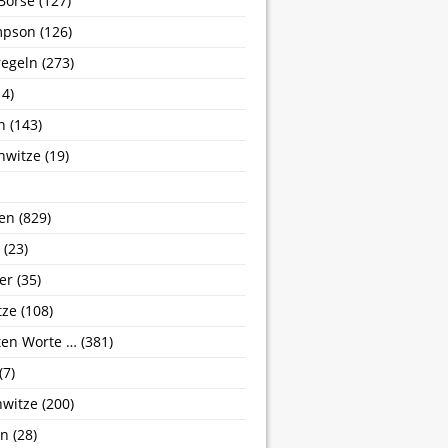
Börse
(127)
mpson
(126)
egeln
(273)
4)
n
(143)
nwitze
(19)
en
(829)
(23)
er
(35)
tze
(108)
zten Worte …
(381)
(7)
nwitze
(200)
hn
(28)