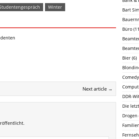
Bank & 
Studentengespräch
Winter
Bart Si
Bauernr
Büro
(11
udenten
Beamte
Beamte
Bier
(6)
Blondin
Comedy
Comput
Next article →
DDR-Wi
Die let
Drogen
öffentlicht.
Familie
Fernse