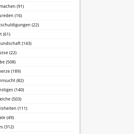
machen
(91)
sreden
(16)
tschuldigungen
(22)
t
(61)
undschaft
(143)
üsse
(22)
ebe
(508)
herze
(189)
hnsucht
(82)
stiges
(140)
eiche
(503)
isheiten
(111)
ate
(49)
es
(312)