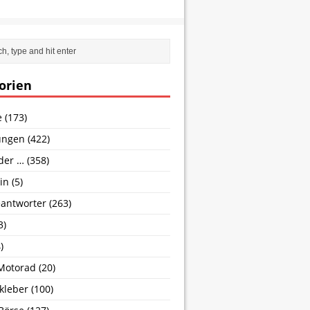
orien
e
(173)
ungen
(422)
nder …
(358)
in
(5)
antworter
(263)
3)
)
Motorad
(20)
kleber
(100)