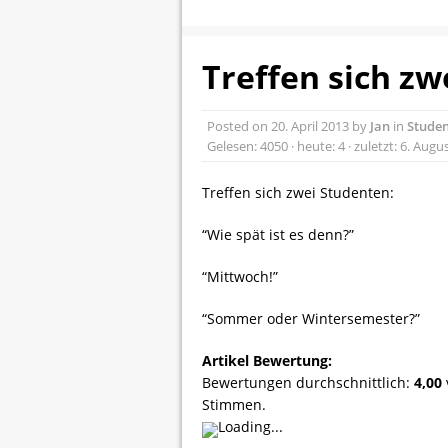
Treffen sich zw
Posted on
20. April 2013
by
Jan
in
Stude
Gelesen: 4050 · heute: 4 · zuletzt: 6. Augu
Treffen sich zwei Studenten:
“Wie spät ist es denn?”
“Mittwoch!”
“Sommer oder Wintersemester?”
Artikel Bewertung:
Bewertungen durchschnittlich:
4,00
Stimmen.
Loading...