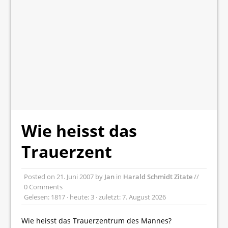
Wie heisst das
Trauerzent
Posted on
21. Juni 2007
by
Jan
in
Harald Schmidt Zitate
//
0 Comments
Gelesen: 1817 · heute: 3 · zuletzt: 7. August 2026
Wie heisst das Trauerzentrum des Mannes?