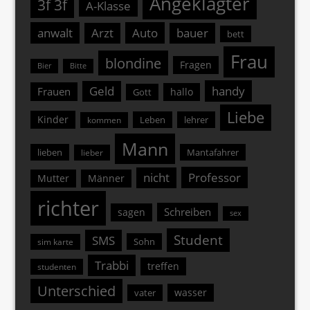
Angeklagter
3f 3f
A-Klasse
anwalt
Arzt
Auto
bauer
bett
Frau
blondine
Fragen
Bier
Bitte
Geld
handy
Frauen
hallo
Gott
Liebe
Kinder
Leben
lehrer
kommen
Mann
lieben
Mantafahrer
lieber
nicht
Professor
Mutter
Männer
richter
Schreiben
sagen
sex
Student
SMS
Sohn
sim karte
Trabbi
treffen
studenten
Unterschied
wasser
vater