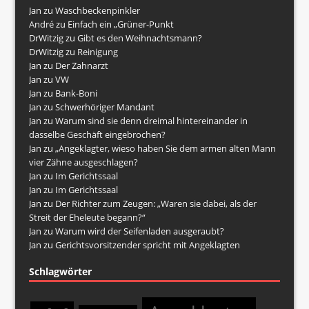
Jan
zu
Waschbeckenpinkler
André
zu
Einfach ein „Grüner-Punkt
DrWitzig
zu
Gibt es den Weihnachtsmann?
DrWitzig
zu
Reinigung
Jan
zu
Der Zahnarzt
Jan
zu
VW
Jan
zu
Bank-Boni
Jan
zu
Schwerhöriger Mandant
Jan
zu
Warum sind sie denn dreimal hintereinander in
dasselbe Geschäft eingebrochen?
Jan
zu
„Angeklagter, wieso haben Sie dem armen alten Mann
vier Zähne ausgeschlagen?
Jan
zu
Im Gerichtssaal
Jan
zu
Im Gerichtssaal
Jan
zu
Der Richter zum Zeugen: „Waren sie dabei, als der
Streit der Eheleute begann?“
Jan
zu
Warum wird der Seifenladen ausgeraubt?
Jan
zu
Gerichtsvorsitzender spricht mit Angeklagten
Schlagwörter