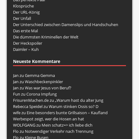
Klosprüche
Der URL-König
Der Unfall
Der Unterschied zwischen Damenslips und Handschuhen
Das erste Mal
Die dümmsten Kriminellen der Welt
Der Heckspoiler
Daimler – Kuh
Neueste Kommentare
Jan
zu
Gemma Gemma
Jan
zu
Waschbeckenpinkler
Jan
zu
Was war Jesus von Beruf?
Fun
zu
Corona Impfung
FrisurenMachen.de
zu
„Warum hast du alter Jung
Rebecca Speidel
zu
Warum stinken Ossis so? D
wife
zu
Eine besonders bunte Grillsaison – Kaufland
Werbespot zeigt, wer die Hosen an hat
WOLFGANG
zu
Mein schatz=> ich liebe dich
Flo
zu
Notwendiger Verkehr nach Trennung
Flo
zu
Kleine Busen