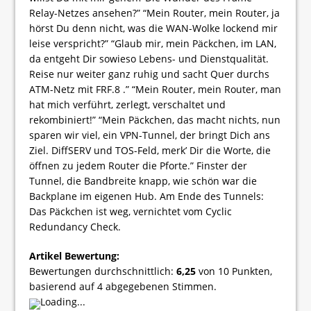
Relay-Netzes ansehen?” “Mein Router, mein Router, ja
hörst Du denn nicht, was die WAN-Wolke lockend mir
leise verspricht?” “Glaub mir, mein Päckchen, im LAN,
da entgeht Dir sowieso Lebens- und Dienstqualität.
Reise nur weiter ganz ruhig und sacht Quer durchs
ATM-Netz mit FRF.8 .” “Mein Router, mein Router, man
hat mich verführt, zerlegt, verschaltet und
rekombiniert!” “Mein Päckchen, das macht nichts, nun
sparen wir viel, ein VPN-Tunnel, der bringt Dich ans
Ziel. DiffSERV und TOS-Feld, merk’ Dir die Worte, die
öffnen zu jedem Router die Pforte.” Finster der
Tunnel, die Bandbreite knapp, wie schön war die
Backplane im eigenen Hub. Am Ende des Tunnels:
Das Päckchen ist weg, vernichtet vom Cyclic
Redundancy Check.
Artikel Bewertung:
Bewertungen durchschnittlich:
6,25
von
10
Punkten,
basierend auf
4
abgegebenen Stimmen.
Loading...