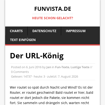
FUNVISTA.DE
HEUTE SCHON GELACHT?
CHARTS
DATENSCHUTZ
IMPRESSUM
TEXT EINFÜGEN
Der URL-König
Posted on
6. Juni 2016
by
Jan
in
Fun-Texte
,
Lustige Texte
//
0 Comments
Gelesen: 14737 · heute: 3 · zuletzt: 7. August 2026
Wer routet so spät durch Nacht und Wind? Es ist der
Router, er routet geschwind! Bald routet er hier, bald
routet er dort Jedoch die Pakete, sie kommen nicht
fort. Sie sammeln und drängeln sich, warten recht