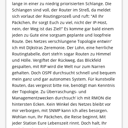
lange in einer zu niedrig priorisierten Schlange. Die
Schlangen sind voll, der Router im Streß, da meldet
sich vorlaut der Routingprozeß und ruft: “All Ihr
Päckchen, Ihr sorgt Euch zu viel, nicht der IP-Host,
nein, der Weg ist das Ziel!” Es komme gar bald einem
jeden zu Gute eine sorgsam geplante und loopfreie
Route. Des Netzes verschlungene Topologie entwirr’
ich mit Dijkstras Zeremonie. Der Lohn, eine herrliche
Routingtabelle, dort steh’n sogar Routen zu Himmel
und Hölle. Vergiftet der Rückweg, das Blickfeld
gespalten, mit RIP wird die Welt nur zum Narren
gehalten. Doch OSPF durchsucht schnell und bequem
mein ganz und gar autonomes System. Für kunstvolle
Routen, das vergesst bitte nie, benötigt man Kenntnis
der Topologie. Zu Überraschungs- und
Managementzwecken durchsuch’ ich mit RMON die
hintersten Ecken. Kein Winkel des Netzes bleibt vor
mir verborgen, mit SNMP kann ich alles besorgen.
Wohlan nun, Ihr Päckchen, die Reise beginnt, Mit
jeder Station Eure Lebenszeit rinnt. Doch halt, Ihr