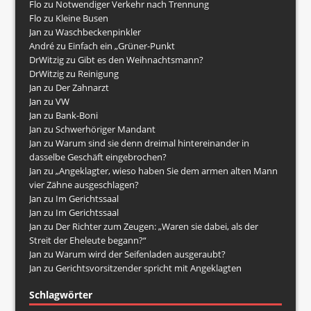
Flo
zu
Notwendiger Verkehr nach Trennung
Flo
zu
Kleine Busen
Jan
zu
Waschbeckenpinkler
André
zu
Einfach ein „Grüner-Punkt
DrWitzig
zu
Gibt es den Weihnachtsmann?
DrWitzig
zu
Reinigung
Jan
zu
Der Zahnarzt
Jan
zu
VW
Jan
zu
Bank-Boni
Jan
zu
Schwerhöriger Mandant
Jan
zu
Warum sind sie denn dreimal hintereinander in
dasselbe Geschäft eingebrochen?
Jan
zu
„Angeklagter, wieso haben Sie dem armen alten Mann
vier Zähne ausgeschlagen?
Jan
zu
Im Gerichtssaal
Jan
zu
Im Gerichtssaal
Jan
zu
Der Richter zum Zeugen: „Waren sie dabei, als der
Streit der Eheleute begann?“
Jan
zu
Warum wird der Seifenladen ausgeraubt?
Jan
zu
Gerichtsvorsitzender spricht mit Angeklagten
Schlagwörter