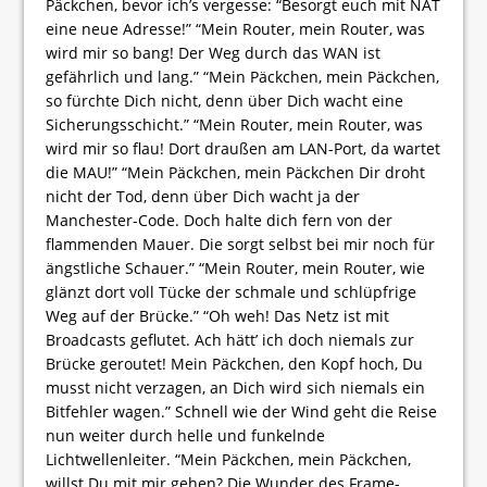
Päckchen, bevor ich’s vergesse: “Besorgt euch mit NAT
eine neue Adresse!” “Mein Router, mein Router, was
wird mir so bang! Der Weg durch das WAN ist
gefährlich und lang.” “Mein Päckchen, mein Päckchen,
so fürchte Dich nicht, denn über Dich wacht eine
Sicherungsschicht.” “Mein Router, mein Router, was
wird mir so flau! Dort draußen am LAN-Port, da wartet
die MAU!” “Mein Päckchen, mein Päckchen Dir droht
nicht der Tod, denn über Dich wacht ja der
Manchester-Code. Doch halte dich fern von der
flammenden Mauer. Die sorgt selbst bei mir noch für
ängstliche Schauer.” “Mein Router, mein Router, wie
glänzt dort voll Tücke der schmale und schlüpfrige
Weg auf der Brücke.” “Oh weh! Das Netz ist mit
Broadcasts geflutet. Ach hätt’ ich doch niemals zur
Brücke geroutet! Mein Päckchen, den Kopf hoch, Du
musst nicht verzagen, an Dich wird sich niemals ein
Bitfehler wagen.” Schnell wie der Wind geht die Reise
nun weiter durch helle und funkelnde
Lichtwellenleiter. “Mein Päckchen, mein Päckchen,
willst Du mit mir gehen? Die Wunder des Frame-