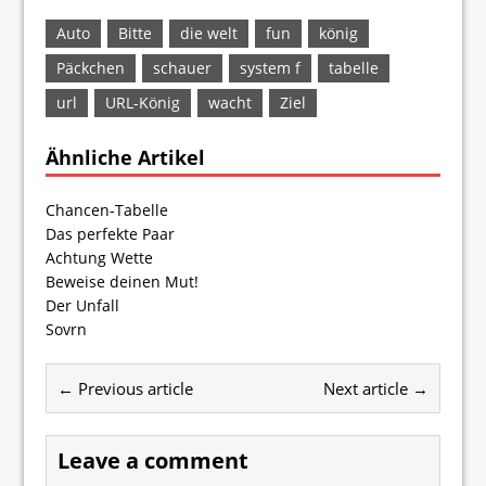
Auto
Bitte
die welt
fun
könig
Päckchen
schauer
system f
tabelle
url
URL-König
wacht
Ziel
Ähnliche Artikel
Chancen-Tabelle
Das perfekte Paar
Achtung Wette
Beweise deinen Mut!
Der Unfall
Sovrn
← Previous article
Next article →
Leave a comment