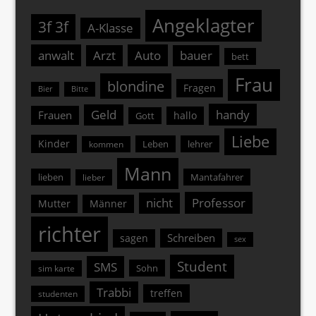
Angeklagter
3f 3f
A-Klasse
anwalt
Arzt
Auto
bauer
bett
Frau
blondine
Fragen
Bier
Bitte
Geld
handy
Frauen
hallo
Gott
Liebe
Kinder
Leben
lehrer
kommen
Mann
lieben
Mantafahrer
lieber
nicht
Professor
Mutter
Männer
richter
Schreiben
sagen
sex
Student
SMS
Sohn
sim karte
Trabbi
treffen
studenten