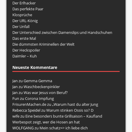
Der Erlhacker
Das perfekte Paar
Klosprüche
Der URL-König
Der Unfall
Der Unterschied zwischen Damenslips und Handschuhen
Das erste Mal
Die dümmsten Kriminellen der Welt
Der Heckspoiler
Daimler – Kuh
Neueste Kommentare
Jan
zu
Gemma Gemma
Jan
zu
Waschbeckenpinkler
Jan
zu
Was war Jesus von Beruf?
Fun
zu
Corona Impfung
FrisurenMachen.de
zu
„Warum hast du alter Jung
Rebecca Speidel
zu
Warum stinken Ossis so? D
wife
zu
Eine besonders bunte Grillsaison – Kaufland
Werbespot zeigt, wer die Hosen an hat
WOLFGANG
zu
Mein schatz=> ich liebe dich