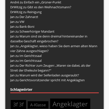
André
zu
Einfach ein „Grüner-Punkt
DrWitzig
zu
Gibt es den Weihnachtsmann?
DrWitzig
zu
Reinigung
Jan
zu
Der Zahnarzt
Jan
zu
VW
Jan
zu
Bank-Boni
Jan
zu
Schwerhöriger Mandant
Jan
zu
Warum sind sie denn dreimal hintereinander in
dasselbe Geschäft eingebrochen?
Jan
zu
„Angeklagter, wieso haben Sie dem armen alten Mann
vier Zähne ausgeschlagen?
Jan
zu
Im Gerichtssaal
Jan
zu
Im Gerichtssaal
Jan
zu
Der Richter zum Zeugen: „Waren sie dabei, als der
Streit der Eheleute begann?“
Jan
zu
Warum wird der Seifenladen ausgeraubt?
Jan
zu
Gerichtsvorsitzender spricht mit Angeklagten
Schlagwörter
Angeklagter
3f 3f
A-Klasse