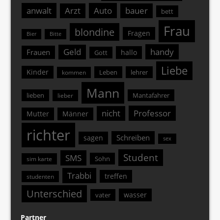
anwalt
Arzt
Auto
bauer
bett
Frau
blondine
Fragen
Bier
Bitte
Geld
handy
Frauen
hallo
Gott
Liebe
Kinder
Leben
lehrer
kommen
Mann
lieben
Mantafahrer
lieber
nicht
Professor
Mutter
Männer
richter
Schreiben
sagen
sex
Student
SMS
Sohn
sim karte
Trabbi
treffen
studenten
Unterschied
wasser
vater
Partner