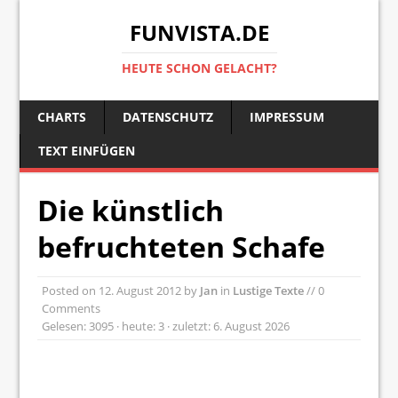
FUNVISTA.DE
HEUTE SCHON GELACHT?
CHARTS
DATENSCHUTZ
IMPRESSUM
TEXT EINFÜGEN
Die künstlich
befruchteten Schafe
Posted on
12. August 2012
by
Jan
in
Lustige Texte
// 0
Comments
Gelesen: 3095 · heute: 3 · zuletzt: 6. August 2026