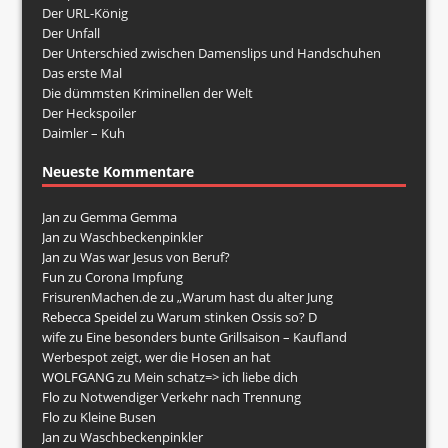
Der URL-König
Der Unfall
Der Unterschied zwischen Damenslips und Handschuhen
Das erste Mal
Die dümmsten Kriminellen der Welt
Der Heckspoiler
Daimler – Kuh
Neueste Kommentare
Jan
zu
Gemma Gemma
Jan
zu
Waschbeckenpinkler
Jan
zu
Was war Jesus von Beruf?
Fun
zu
Corona Impfung
FrisurenMachen.de
zu
„Warum hast du alter Jung
Rebecca Speidel
zu
Warum stinken Ossis so? D
wife
zu
Eine besonders bunte Grillsaison – Kaufland
Werbespot zeigt, wer die Hosen an hat
WOLFGANG
zu
Mein schatz=> ich liebe dich
Flo
zu
Notwendiger Verkehr nach Trennung
Flo
zu
Kleine Busen
Jan
zu
Waschbeckenpinkler