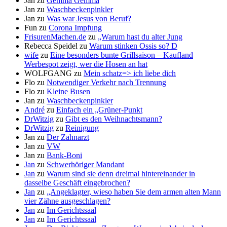
Jan
zu
Gemma Gemma
Jan
zu
Waschbeckenpinkler
Jan
zu
Was war Jesus von Beruf?
Fun
zu
Corona Impfung
FrisurenMachen.de
zu
„Warum hast du alter Jung
Rebecca Speidel
zu
Warum stinken Ossis so? D
wife
zu
Eine besonders bunte Grillsaison – Kaufland
Werbespot zeigt, wer die Hosen an hat
WOLFGANG
zu
Mein schatz=> ich liebe dich
Flo
zu
Notwendiger Verkehr nach Trennung
Flo
zu
Kleine Busen
Jan
zu
Waschbeckenpinkler
André
zu
Einfach ein „Grüner-Punkt
DrWitzig
zu
Gibt es den Weihnachtsmann?
DrWitzig
zu
Reinigung
Jan
zu
Der Zahnarzt
Jan
zu
VW
Jan
zu
Bank-Boni
Jan
zu
Schwerhöriger Mandant
Jan
zu
Warum sind sie denn dreimal hintereinander in
dasselbe Geschäft eingebrochen?
Jan
zu
„Angeklagter, wieso haben Sie dem armen alten Mann
vier Zähne ausgeschlagen?
Jan
zu
Im Gerichtssaal
Jan
zu
Im Gerichtssaal