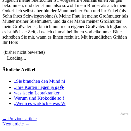
zugleich meine Stieftochter ist, vorgestern ebenfalls einen Jungen
bekommen, und der ist nun also sowohl mein Bruder als auch mein
Onkel. Ich selbst aber bin der Mann meiner Frau und ihr Enkel (als
Sohn ihres Schwiegersohnes). Meine Frau ist meine Großmutter (als
Mutter meiner Stiefmutter), und da der Mann meiner Großmutter
mein Großvater ist, bin ich nun mein eigener Großvater. Ich glaube,
es ist höchste Zeit, dass ich einmal bei Ihnen vorbeikomme. Bitte
schreiben Sie mir, wann es Ihnen recht ist. Mit freundlichen Grüßen
Ihr Hors
(bisher nicht bewertet)
Loading...
Ähnliche Artikel
„Sie brauchen den Mund ni
„Ihre Karten liegen ja ga�
was ist ein Leprakranker
Warum sind Krokodile so f
„Wenn es wirklich etwas W
Sovrn
← Previous article
Next article →