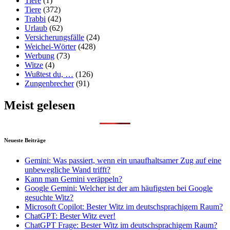
Tiere
(1)
Tiere
(372)
Trabbi
(42)
Urlaub
(62)
Versicherungsfälle
(24)
Weichei-Wörter
(428)
Werbung
(73)
Witze
(4)
Wußtest du, …
(126)
Zungenbrecher
(91)
Meist gelesen
Neueste Beiträge
Gemini: Was passiert, wenn ein unaufhaltsamer Zug auf eine
unbewegliche Wand trifft?
Kann man Gemini veräppeln?
Google Gemini: Welcher ist der am häufigsten bei Google
gesuchte Witz?
Microsoft Copilot: Bester Witz im deutschsprachigem Raum?
ChatGPT: Bester Witz ever!
ChatGPT Frage: Bester Witz im deutschsprachigem Raum?