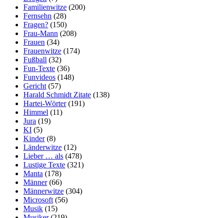
Familienwitze
(200)
Fernsehn
(28)
Fragen?
(150)
Frau-Mann
(208)
Frauen
(34)
Frauenwitze
(174)
Fußball
(32)
Fun-Texte
(36)
Funvideos
(148)
Gericht
(57)
Harald Schmidt Zitate
(138)
Hartei-Wörter
(191)
Himmel
(11)
Jura
(19)
KI
(5)
Kinder
(8)
Länderwitze
(12)
Lieber … als
(478)
Lustige Texte
(321)
Manta
(178)
Männer
(66)
Männerwitze
(304)
Microsoft
(56)
Musik
(15)
Musiker
(219)