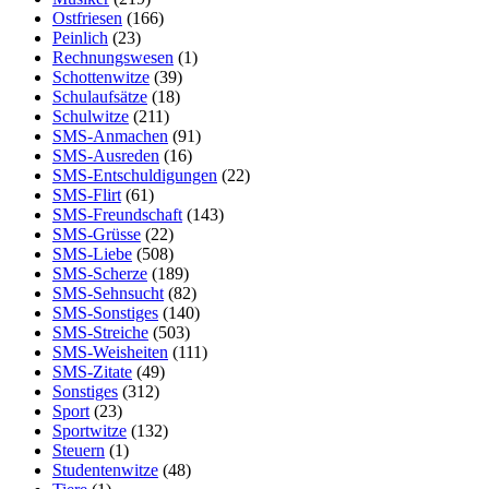
Ostfriesen
(166)
Peinlich
(23)
Rechnungswesen
(1)
Schottenwitze
(39)
Schulaufsätze
(18)
Schulwitze
(211)
SMS-Anmachen
(91)
SMS-Ausreden
(16)
SMS-Entschuldigungen
(22)
SMS-Flirt
(61)
SMS-Freundschaft
(143)
SMS-Grüsse
(22)
SMS-Liebe
(508)
SMS-Scherze
(189)
SMS-Sehnsucht
(82)
SMS-Sonstiges
(140)
SMS-Streiche
(503)
SMS-Weisheiten
(111)
SMS-Zitate
(49)
Sonstiges
(312)
Sport
(23)
Sportwitze
(132)
Steuern
(1)
Studentenwitze
(48)