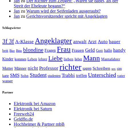
Jan
zu
Der Richter zum Zeugen: „Waren sie dabei, als der
Streit der Eheleute begann?“
Jan
zu
Warum wird der Seifenladen ausgeraubt?
Jan
zu
Gerichtsvorsitzender spricht mit Angeklagten
Schlagwörter
Angeklagter
3f 3f
A-Klasse
anwalt
Arzt
Auto
bauer
Frau
blondine
Geld
handy
Fragen
Frauen
hallo
bett
Gott
Bier
Bitte
Mann
Liebe
Kinder
Leben
lehrer
lieben
Mantafahrer
kommen
lieber
richter
nicht
Professor
Mutter
Männer
sagen
Schreiben
sim
sex
Unterschied
Student
SMS
Trabbi
treffen
Sohn
vater
karte
studenten
wasser
Partner
Elektronik bei Amazon
Elektronik bei Saturn
Freeweb24
Geldflo.de
Hochheimer & Partner mbB