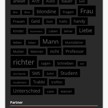
anwalt
Arzt
Auto
bauer
bett
Frau
blondine
Fragen
Bier
Bitte
Geld
handy
Frauen
hallo
Gott
Liebe
Kinder
Leben
lehrer
kommen
Mann
lieben
Mantafahrer
lieber
nicht
Professor
Mutter
Männer
richter
Schreiben
sagen
sex
Student
SMS
Sohn
sim karte
Trabbi
treffen
studenten
Unterschied
wasser
vater
Partner