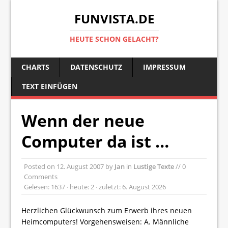
FUNVISTA.DE
HEUTE SCHON GELACHT?
CHARTS
DATENSCHUTZ
IMPRESSUM
TEXT EINFÜGEN
Wenn der neue
Computer da ist …
Posted on
12. August 2007
by
Jan
in
Lustige Texte
// 0
Comments
Gelesen: 1637 · heute: 2 · zuletzt: 6. August 2026
Herzlichen Glückwunsch zum Erwerb ihres neuen
Heimcomputers! Vorgehensweisen: A. Männliche