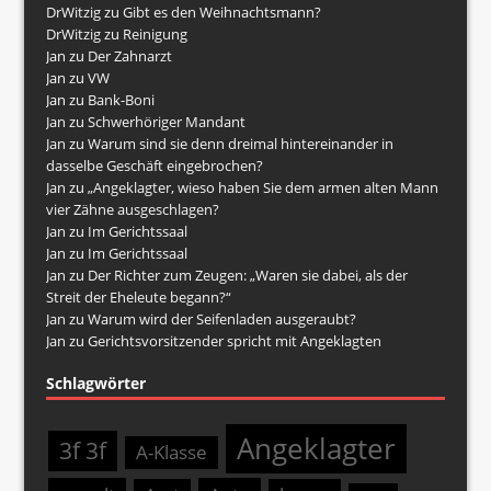
DrWitzig
zu
Gibt es den Weihnachtsmann?
DrWitzig
zu
Reinigung
Jan
zu
Der Zahnarzt
Jan
zu
VW
Jan
zu
Bank-Boni
Jan
zu
Schwerhöriger Mandant
Jan
zu
Warum sind sie denn dreimal hintereinander in
dasselbe Geschäft eingebrochen?
Jan
zu
„Angeklagter, wieso haben Sie dem armen alten Mann
vier Zähne ausgeschlagen?
Jan
zu
Im Gerichtssaal
Jan
zu
Im Gerichtssaal
Jan
zu
Der Richter zum Zeugen: „Waren sie dabei, als der
Streit der Eheleute begann?“
Jan
zu
Warum wird der Seifenladen ausgeraubt?
Jan
zu
Gerichtsvorsitzender spricht mit Angeklagten
Schlagwörter
Angeklagter
3f 3f
A-Klasse