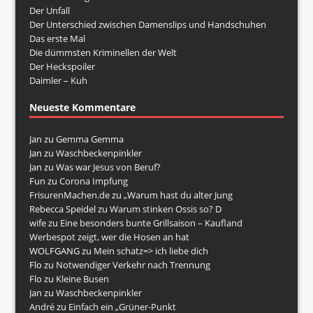
Der Unfall
Der Unterschied zwischen Damenslips und Handschuhen
Das erste Mal
Die dümmsten Kriminellen der Welt
Der Heckspoiler
Daimler – Kuh
Neueste Kommentare
Jan
zu
Gemma Gemma
Jan
zu
Waschbeckenpinkler
Jan
zu
Was war Jesus von Beruf?
Fun
zu
Corona Impfung
FrisurenMachen.de
zu
„Warum hast du alter Jung
Rebecca Speidel
zu
Warum stinken Ossis so? D
wife
zu
Eine besonders bunte Grillsaison – Kaufland
Werbespot zeigt, wer die Hosen an hat
WOLFGANG
zu
Mein schatz=> ich liebe dich
Flo
zu
Notwendiger Verkehr nach Trennung
Flo
zu
Kleine Busen
Jan
zu
Waschbeckenpinkler
André
zu
Einfach ein „Grüner-Punkt