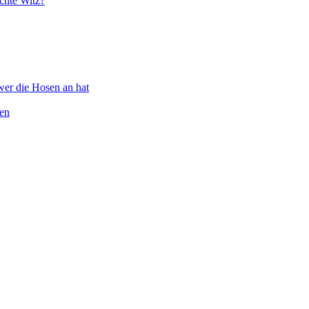
chte Witz?
wer die Hosen an hat
ten