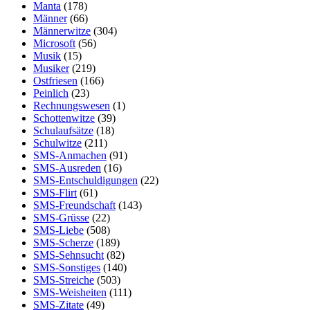
Manta
(178)
Männer
(66)
Männerwitze
(304)
Microsoft
(56)
Musik
(15)
Musiker
(219)
Ostfriesen
(166)
Peinlich
(23)
Rechnungswesen
(1)
Schottenwitze
(39)
Schulaufsätze
(18)
Schulwitze
(211)
SMS-Anmachen
(91)
SMS-Ausreden
(16)
SMS-Entschuldigungen
(22)
SMS-Flirt
(61)
SMS-Freundschaft
(143)
SMS-Grüsse
(22)
SMS-Liebe
(508)
SMS-Scherze
(189)
SMS-Sehnsucht
(82)
SMS-Sonstiges
(140)
SMS-Streiche
(503)
SMS-Weisheiten
(111)
SMS-Zitate
(49)