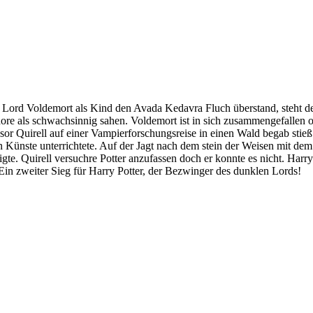
en Lord Voldemort als Kind den Avada Kedavra Fluch überstand, steht 
re als schwachsinnig sahen. Voldemort ist in sich zusammengefallen o
ssor Quirell auf einer Vampierforschungsreise in einen Wald begab stie
Künste unterrichtete. Auf der Jagt nach dem stein der Weisen mit de
tigte. Quirell versuchre Potter anzufassen doch er konnte es nicht. Ha
n zweiter Sieg für Harry Potter, der Bezwinger des dunklen Lords!