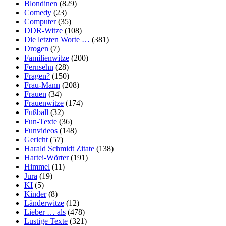
Blondinen
(829)
Comedy
(23)
Computer
(35)
DDR-Witze
(108)
Die letzten Worte …
(381)
Drogen
(7)
Familienwitze
(200)
Fernsehn
(28)
Fragen?
(150)
Frau-Mann
(208)
Frauen
(34)
Frauenwitze
(174)
Fußball
(32)
Fun-Texte
(36)
Funvideos
(148)
Gericht
(57)
Harald Schmidt Zitate
(138)
Hartei-Wörter
(191)
Himmel
(11)
Jura
(19)
KI
(5)
Kinder
(8)
Länderwitze
(12)
Lieber … als
(478)
Lustige Texte
(321)