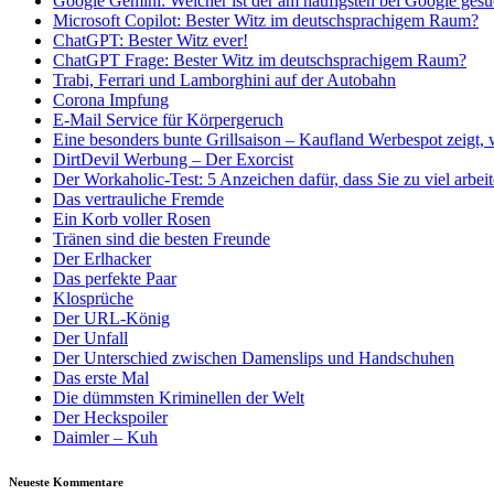
Google Gemini: Welcher ist der am häufigsten bei Google gesu
Microsoft Copilot: Bester Witz im deutschsprachigem Raum?
ChatGPT: Bester Witz ever!
ChatGPT Frage: Bester Witz im deutschsprachigem Raum?
Trabi, Ferrari und Lamborghini auf der Autobahn
Corona Impfung
E-Mail Service für Körpergeruch
Eine besonders bunte Grillsaison – Kaufland Werbespot zeigt, 
DirtDevil Werbung – Der Exorcist
Der Workaholic-Test: 5 Anzeichen dafür, dass Sie zu viel arbei
Das vertrauliche Fremde
Ein Korb voller Rosen
Tränen sind die besten Freunde
Der Erlhacker
Das perfekte Paar
Klosprüche
Der URL-König
Der Unfall
Der Unterschied zwischen Damenslips und Handschuhen
Das erste Mal
Die dümmsten Kriminellen der Welt
Der Heckspoiler
Daimler – Kuh
Neueste Kommentare