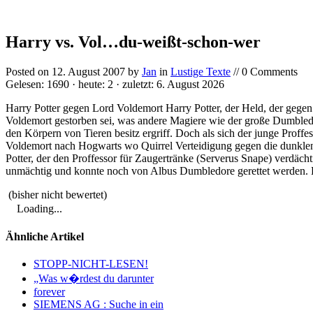
Harry vs. Vol…du-weißt-schon-wer
Posted on
12. August 2007
by
Jan
in
Lustige Texte
// 0 Comments
Gelesen: 1690 · heute: 2 · zuletzt: 6. August 2026
Harry Potter gegen Lord Voldemort Harry Potter, der Held, der geg
Voldemort gestorben sei, was andere Magiere wie der große Dumbledo
den Körpern von Tieren besitz ergriff. Doch als sich der junge Proffe
Voldemort nach Hogwarts wo Quirrel Verteidigung gegen die dunklen 
Potter, der den Proffessor für Zaugertränke (Serverus Snape) verdäch
unmächtig und konnte noch von Albus Dumbledore gerettet werden. Ei
(bisher nicht bewertet)
Loading...
Ähnliche Artikel
STOPP-NICHT-LESEN!
„Was w�rdest du darunter
forever
SIEMENS AG : Suche in ein