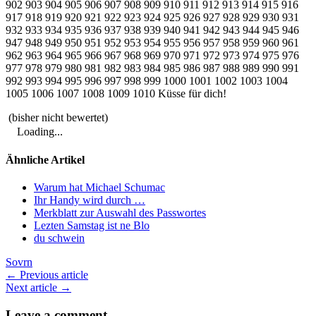
902 903 904 905 906 907 908 909 910 911 912 913 914 915 916
917 918 919 920 921 922 923 924 925 926 927 928 929 930 931
932 933 934 935 936 937 938 939 940 941 942 943 944 945 946
947 948 949 950 951 952 953 954 955 956 957 958 959 960 961
962 963 964 965 966 967 968 969 970 971 972 973 974 975 976
977 978 979 980 981 982 983 984 985 986 987 988 989 990 991
992 993 994 995 996 997 998 999 1000 1001 1002 1003 1004
1005 1006 1007 1008 1009 1010 Küsse für dich!
(bisher nicht bewertet)
Loading...
Ähnliche Artikel
Warum hat Michael Schumac
Ihr Handy wird durch …
Merkblatt zur Auswahl des Passwortes
Lezten Samstag ist ne Blo
du schwein
Sovrn
← Previous article
Next article →
Leave a comment