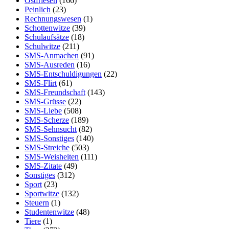
Ostfriesen
(166)
Peinlich
(23)
Rechnungswesen
(1)
Schottenwitze
(39)
Schulaufsätze
(18)
Schulwitze
(211)
SMS-Anmachen
(91)
SMS-Ausreden
(16)
SMS-Entschuldigungen
(22)
SMS-Flirt
(61)
SMS-Freundschaft
(143)
SMS-Grüsse
(22)
SMS-Liebe
(508)
SMS-Scherze
(189)
SMS-Sehnsucht
(82)
SMS-Sonstiges
(140)
SMS-Streiche
(503)
SMS-Weisheiten
(111)
SMS-Zitate
(49)
Sonstiges
(312)
Sport
(23)
Sportwitze
(132)
Steuern
(1)
Studentenwitze
(48)
Tiere
(1)