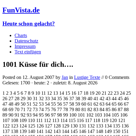
FunVista.de
Heute schon gelacht?
Charts
Datenschutz
Impressum
Text einfügen
1001 Küsse für dich….
Posted on
12. August 2007
by
Jan
in
Lustige Texte
// 0 Comments
Gelesen: 1700 · heute: 2 · zuletzt: 8. August 2026
1 2 3 4 5 6 7 8 9 10 11 12 13 14 15 16 17 18 19 20 21 22 23 24 25
26 27 28 29 30 31 32 33 34 35 36 37 38 39 40 41 42 43 44 45 46
47 48 49 50 51 52 53 54 55 56 57 58 59 60 61 62 63 64 65 66 67
68 69 70 71 72 73 74 75 76 77 78 79 80 81 82 83 84 85 86 87 88
89 90 91 92 93 94 95 96 97 98 99 100 101 102 103 104 105 106
107 108 109 110 111 112 113 114 115 116 117 118 119 120 121
122 123 124 125 126 127 128 129 130 131 132 133 134 135 136
137 138 139 140 141 142 143 144 145 146 147 148 149 150 151