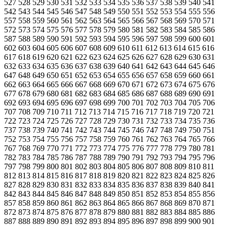
527 528 529 530 531 532 533 534 535 536 537 538 539 540 541
542 543 544 545 546 547 548 549 550 551 552 553 554 555 556
557 558 559 560 561 562 563 564 565 566 567 568 569 570 571
572 573 574 575 576 577 578 579 580 581 582 583 584 585 586
587 588 589 590 591 592 593 594 595 596 597 598 599 600 601
602 603 604 605 606 607 608 609 610 611 612 613 614 615 616
617 618 619 620 621 622 623 624 625 626 627 628 629 630 631
632 633 634 635 636 637 638 639 640 641 642 643 644 645 646
647 648 649 650 651 652 653 654 655 656 657 658 659 660 661
662 663 664 665 666 667 668 669 670 671 672 673 674 675 676
677 678 679 680 681 682 683 684 685 686 687 688 689 690 691
692 693 694 695 696 697 698 699 700 701 702 703 704 705 706
707 708 709 710 711 712 713 714 715 716 717 718 719 720 721
722 723 724 725 726 727 728 729 730 731 732 733 734 735 736
737 738 739 740 741 742 743 744 745 746 747 748 749 750 751
752 753 754 755 756 757 758 759 760 761 762 763 764 765 766
767 768 769 770 771 772 773 774 775 776 777 778 779 780 781
782 783 784 785 786 787 788 789 790 791 792 793 794 795 796
797 798 799 800 801 802 803 804 805 806 807 808 809 810 811
812 813 814 815 816 817 818 819 820 821 822 823 824 825 826
827 828 829 830 831 832 833 834 835 836 837 838 839 840 841
842 843 844 845 846 847 848 849 850 851 852 853 854 855 856
857 858 859 860 861 862 863 864 865 866 867 868 869 870 871
872 873 874 875 876 877 878 879 880 881 882 883 884 885 886
887 888 889 890 891 892 893 894 895 896 897 898 899 900 901