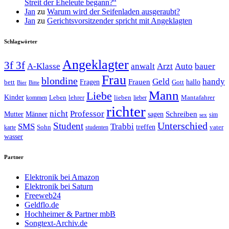
Streit der Eheleute begann?“
Jan
zu
Warum wird der Seifenladen ausgeraubt?
Jan
zu
Gerichtsvorsitzender spricht mit Angeklagten
Schlagwörter
Angeklagter
3f 3f
A-Klasse
anwalt
Arzt
Auto
bauer
Frau
blondine
Geld
handy
Fragen
Frauen
hallo
bett
Gott
Bier
Bitte
Mann
Liebe
Kinder
Leben
lehrer
lieben
Mantafahrer
kommen
lieber
richter
nicht
Professor
Mutter
Männer
sagen
Schreiben
sim
sex
Unterschied
Student
SMS
Trabbi
treffen
Sohn
vater
karte
studenten
wasser
Partner
Elektronik bei Amazon
Elektronik bei Saturn
Freeweb24
Geldflo.de
Hochheimer & Partner mbB
Songtext-Archiv.de