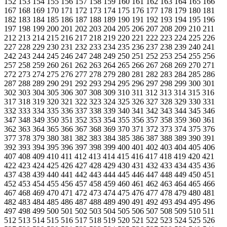
152 153 154 155 156 157 158 159 160 161 162 163 164 165 166
167 168 169 170 171 172 173 174 175 176 177 178 179 180 181
182 183 184 185 186 187 188 189 190 191 192 193 194 195 196
197 198 199 200 201 202 203 204 205 206 207 208 209 210 211
212 213 214 215 216 217 218 219 220 221 222 223 224 225 226
227 228 229 230 231 232 233 234 235 236 237 238 239 240 241
242 243 244 245 246 247 248 249 250 251 252 253 254 255 256
257 258 259 260 261 262 263 264 265 266 267 268 269 270 271
272 273 274 275 276 277 278 279 280 281 282 283 284 285 286
287 288 289 290 291 292 293 294 295 296 297 298 299 300 301
302 303 304 305 306 307 308 309 310 311 312 313 314 315 316
317 318 319 320 321 322 323 324 325 326 327 328 329 330 331
332 333 334 335 336 337 338 339 340 341 342 343 344 345 346
347 348 349 350 351 352 353 354 355 356 357 358 359 360 361
362 363 364 365 366 367 368 369 370 371 372 373 374 375 376
377 378 379 380 381 382 383 384 385 386 387 388 389 390 391
392 393 394 395 396 397 398 399 400 401 402 403 404 405 406
407 408 409 410 411 412 413 414 415 416 417 418 419 420 421
422 423 424 425 426 427 428 429 430 431 432 433 434 435 436
437 438 439 440 441 442 443 444 445 446 447 448 449 450 451
452 453 454 455 456 457 458 459 460 461 462 463 464 465 466
467 468 469 470 471 472 473 474 475 476 477 478 479 480 481
482 483 484 485 486 487 488 489 490 491 492 493 494 495 496
497 498 499 500 501 502 503 504 505 506 507 508 509 510 511
512 513 514 515 516 517 518 519 520 521 522 523 524 525 526