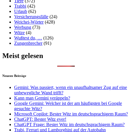
Tiere
(372)
Trabbi
(42)
Urlaub
(62)
Versicherungsfälle
(24)
Weichei-Wörter
(428)
Werbung
(73)
Witze
(4)
Wußtest du, …
(126)
Zungenbrecher
(91)
Meist gelesen
Neueste Beiträge
Gemini: Was passiert, wenn ein unaufhaltsamer Zug auf eine
unbewegliche Wand trifft?
Kann man Gemini veräppeln?
Google Gemini: Welcher ist der am häufigsten bei Google
gesuchte Witz?
Microsoft Copilot: Bester Witz im deutschsprachigem Raum?
ChatGPT: Bester Witz ever!
ChatGPT Frage: Bester Witz im deutschsprachigem Raum?
Trabi, Ferrari und Lamborghini auf der Autobahn