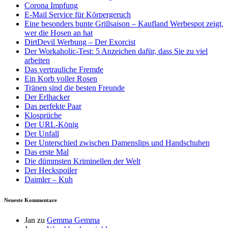
Corona Impfung
E-Mail Service für Körpergeruch
Eine besonders bunte Grillsaison – Kaufland Werbespot zeigt,
wer die Hosen an hat
DirtDevil Werbung – Der Exorcist
Der Workaholic-Test: 5 Anzeichen dafür, dass Sie zu viel
arbeiten
Das vertrauliche Fremde
Ein Korb voller Rosen
Tränen sind die besten Freunde
Der Erlhacker
Das perfekte Paar
Klosprüche
Der URL-König
Der Unfall
Der Unterschied zwischen Damenslips und Handschuhen
Das erste Mal
Die dümmsten Kriminellen der Welt
Der Heckspoiler
Daimler – Kuh
Neueste Kommentare
Jan
zu
Gemma Gemma