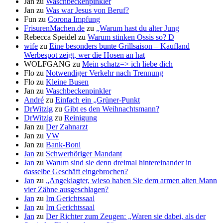
Jan
zu
Waschbeckenpinkler
Jan
zu
Was war Jesus von Beruf?
Fun
zu
Corona Impfung
FrisurenMachen.de
zu
„Warum hast du alter Jung
Rebecca Speidel
zu
Warum stinken Ossis so? D
wife
zu
Eine besonders bunte Grillsaison – Kaufland
Werbespot zeigt, wer die Hosen an hat
WOLFGANG
zu
Mein schatz=> ich liebe dich
Flo
zu
Notwendiger Verkehr nach Trennung
Flo
zu
Kleine Busen
Jan
zu
Waschbeckenpinkler
André
zu
Einfach ein „Grüner-Punkt
DrWitzig
zu
Gibt es den Weihnachtsmann?
DrWitzig
zu
Reinigung
Jan
zu
Der Zahnarzt
Jan
zu
VW
Jan
zu
Bank-Boni
Jan
zu
Schwerhöriger Mandant
Jan
zu
Warum sind sie denn dreimal hintereinander in
dasselbe Geschäft eingebrochen?
Jan
zu
„Angeklagter, wieso haben Sie dem armen alten Mann
vier Zähne ausgeschlagen?
Jan
zu
Im Gerichtssaal
Jan
zu
Im Gerichtssaal
Jan
zu
Der Richter zum Zeugen: „Waren sie dabei, als der