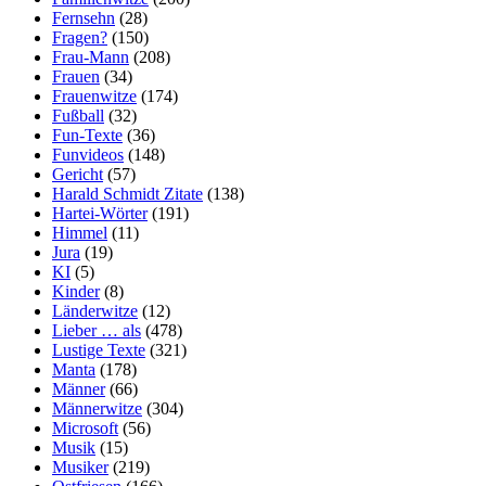
Fernsehn
(28)
Fragen?
(150)
Frau-Mann
(208)
Frauen
(34)
Frauenwitze
(174)
Fußball
(32)
Fun-Texte
(36)
Funvideos
(148)
Gericht
(57)
Harald Schmidt Zitate
(138)
Hartei-Wörter
(191)
Himmel
(11)
Jura
(19)
KI
(5)
Kinder
(8)
Länderwitze
(12)
Lieber … als
(478)
Lustige Texte
(321)
Manta
(178)
Männer
(66)
Männerwitze
(304)
Microsoft
(56)
Musik
(15)
Musiker
(219)