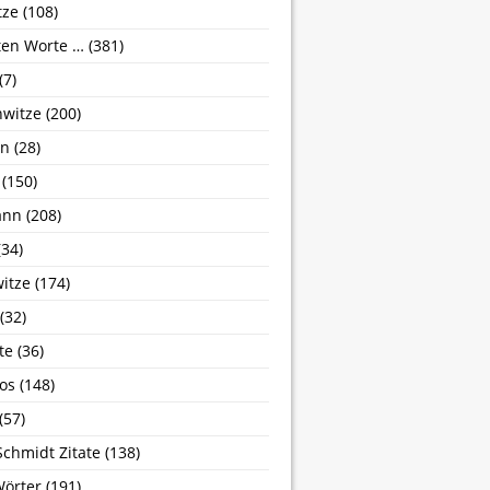
tze
(108)
zten Worte …
(381)
(7)
nwitze
(200)
hn
(28)
(150)
ann
(208)
34)
itze
(174)
(32)
te
(36)
os
(148)
(57)
Schmidt Zitate
(138)
Wörter
(191)