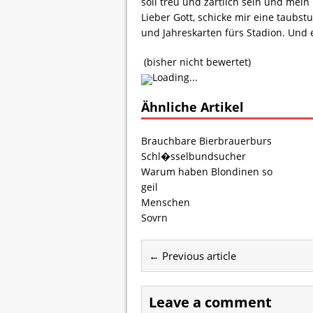
soll treu und zärtlich sein und mei
Lieber Gott, schicke mir eine taub
und Jahreskarten fürs Stadion. Und e
(bisher nicht bewertet)
Loading...
Ähnliche Artikel
Brauchbare Bierbrauerburs
Schl�sselbundsucher
Warum haben Blondinen so
geil
Menschen
Sovrn
← Previous article
Leave a comment