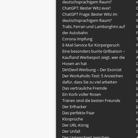
deutschsprachigem Raum?
w
ChatGPT: Bester Witz ever!
G
ChatGPT Frage: Bester Witz im
z
deutschsprachigem Raum?
Trabi, Ferrari und Lamborghini auf
l
der Autobahn
F
Corona Impfung
E-Mail Service für Körpergeruch
F
Eine besonders bunte Grillsaison –
J
Kaufland Werbespot zeigt, wer die
Hosen an hat
DirtDevil Werbung – Der Exorcist
Der Workaholic-Test: 5 Anzeichen
dafür, dass Sie zu viel arbeiten
J
Das vertrauliche Fremde
J
Ein Korb voller Rosen
J
Tränen sind die besten Freunde
J
Der Erlhacker
J
Das perfekte Paar
h
Klosprüche
Der URL-König
J
Der Unfall
Der Unterschied zwischen