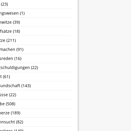
(23)
ngswesen
(1)
nwitze
(39)
fsätze
(18)
tze
(211)
machen
(91)
sreden
(16)
tschuldigungen
(22)
t
(61)
undschaft
(143)
üsse
(22)
ebe
(508)
herze
(189)
hnsucht
(82)
stiges
(140)