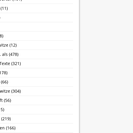
(11)
)
8)
itze
(12)
 als
(478)
 Texte
(321)
178)
(66)
witze
(304)
ft
(56)
5)
(219)
sen
(166)