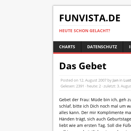
FUNVISTA.DE
HEUTE SCHON GELACHT?
CHARTS
DATENSCHUTZ
Das Gebet
Posted on
12. August 2007
by
Jan
in
Lust
Gelesen: 2391 · heute: 2 · zuletzt: 3. Augu
Gebet der Frau: Müde bin ich, geh z
schlaf, bitte ich Dich noch mal um 
alles kann. Der mir Komplimente mac
Händen trägt, sich auch Geburtstage
liebt wie am ersten Tag. Soll die F