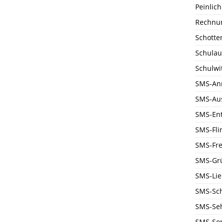
Peinlich
Rechnu
Schotte
Schulau
Schulwi
SMS-An
SMS-Au
SMS-En
SMS-Flir
SMS-Fre
SMS-Gr
SMS-Li
SMS-Sc
SMS-Se
SMS-Son