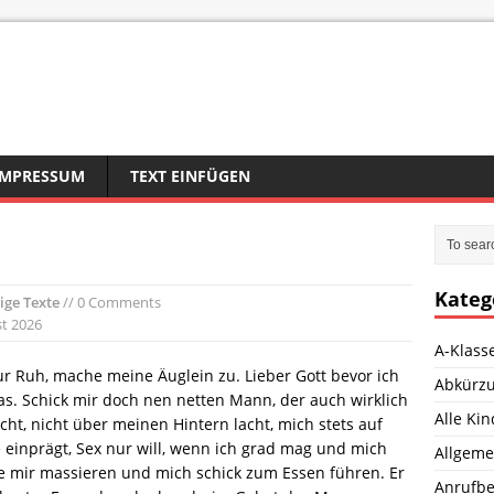
IMPRESSUM
TEXT EINFÜGEN
Kateg
ige Texte
// 0 Comments
st 2026
A-Klass
ur Ruh, mache meine Äuglein zu. Lieber Gott bevor ich
Abkürz
was. Schick mir doch nen netten Mann, der auch wirklich
Alle Ki
ht, nicht über meinen Hintern lacht, mich stets auf
 einprägt, Sex nur will, wenn ich grad mag und mich
Allgeme
üße mir massieren und mich schick zum Essen führen. Er
Anrufbe