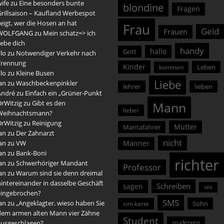
ife
zu
Eine besonders bunte
blondine
Fragen
rillsaison – Kaufland Werbespot
eigt, wer die Hosen an hat
Frau
Geld
Frauen
WOLFGANG
zu
Mein schatz=> ich
iebe dich
handy
hallo
Gott
lo
zu
Notwendiger Verkehr nach
Trennung
Kinder
Leben
kommen
lo
zu
Kleine Busen
Liebe
an
zu
Waschbeckenpinkler
lehrer
lieben
André
zu
Einfach ein „Grüner-Punkt
DrWitzig
zu
Gibt es den
Mann
lieber
Weihnachtsmann?
DrWitzig
zu
Reinigung
Mutter
Mantafahrer
an
zu
Der Zahnarzt
nicht
an
zu
VW
Männer
an
zu
Bank-Boni
richter
an
zu
Schwerhöriger Mandant
Professor
an
zu
Warum sind sie denn dreimal
intereinander in dasselbe Geschäft
Schreiben
sagen
sex
eingebrochen?
SMS
an
zu
„Angeklagter, wieso haben Sie
Sohn
sim karte
dem armen alten Mann vier Zähne
Student
studenten
ausgeschlagen?