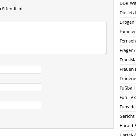
DDR-Wi
öffentlicht.
Die let
Drogen
Familie
Fernse
Fragen?
Frau-M
Frauen
(
Frauenw
Fußball
Fun-Tex
Funvide
Gericht
Harald 
Hartei-