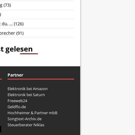
g
(73)
)
 du, …
(126)
brecher
(91)
t gelesen
Partner
Elektronik bei Amazon
Elektronik bei Saturn
Freeweb24
Geldflo.de
Hochheimer & Partner mbB
Songtext-Archiv.de
Steuerberater Niklas