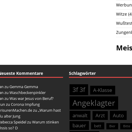
Werbun
Witze
(4
Wußtest
Zungen
Meis
Neueste Kommentare
Schlagwörter
an
zu
Gemma Gemma
3f 3f
A-Klasse
an
zu
Waschbeckenpinkler
an
zu
Was war Jesus von Beruf?
Angeklagter
Fun
zu
Corona Impfung
FrisurenMachen.de
zu
„Warum hast
anwalt
Arzt
Auto
u alter Jung
Rebecca Speidel
zu
Warum stinken
bauer
bett
Bier
Bitte
ssis so? D