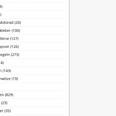
3)
)
Motorad
(20)
kleber
(100)
Börse
(127)
mpson
(126)
egeln
(273)
4)
n
(143)
nwitze
(19)
en
(829)
(23)
er
(35)