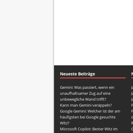
Neueste Beiträge
Gemini: Was passiert, wenn ein
J
unaufhaltsamer Zug auf eine
J
unbewegliche Wand trifft?
J
Kann man Gemini veräppeln?
Google Gemini: Welcher ist der am
häufigsten bei Google gesuchte
d
Witz?
Microsoft Copilot: Bester Witz im
O