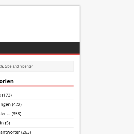
orien
e
(173)
ungen
(422)
nder …
(358)
in
(5)
antworter
(263)