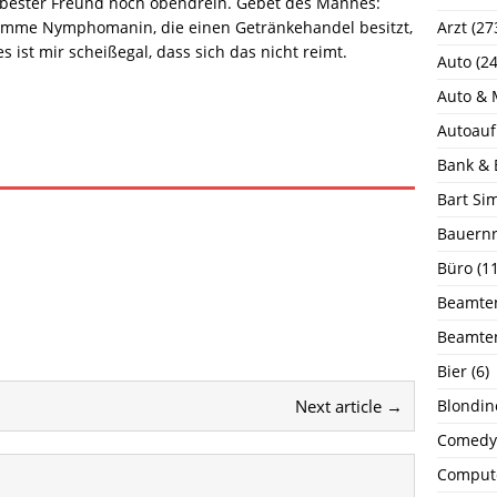
n bester Freund noch obendrein. Gebet des Mannes:
stumme Nymphomanin, die einen Getränkehandel besitzt,
Arzt
(27
s ist mir scheißegal, dass sich das nicht reimt.
Auto
(24
Auto & 
Autoauf
Bank & 
Bart Si
Bauernr
Büro
(11
Beamte
Beamte
Bier
(6)
Next article →
Blondin
Comedy
Comput