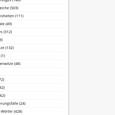
eiche
(503)
isheiten
(111)
ate
(49)
es
(312)
3)
tze
(132)
(1)
enwitze
(48)
72)
42)
62)
erungsfälle
(24)
-Wörter
(428)