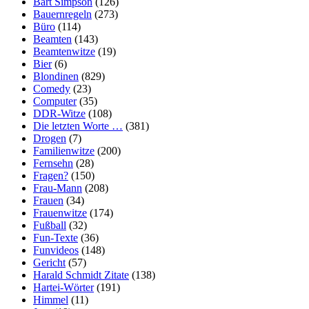
Bart Simpson
(126)
Bauernregeln
(273)
Büro
(114)
Beamten
(143)
Beamtenwitze
(19)
Bier
(6)
Blondinen
(829)
Comedy
(23)
Computer
(35)
DDR-Witze
(108)
Die letzten Worte …
(381)
Drogen
(7)
Familienwitze
(200)
Fernsehn
(28)
Fragen?
(150)
Frau-Mann
(208)
Frauen
(34)
Frauenwitze
(174)
Fußball
(32)
Fun-Texte
(36)
Funvideos
(148)
Gericht
(57)
Harald Schmidt Zitate
(138)
Hartei-Wörter
(191)
Himmel
(11)