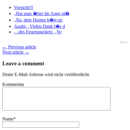
Vorsicht!!!
„Hat man �ber ihr Auge gl�
„Na, dein Husten h�rt sic
Azubi: „Vielen Dank f�r d
…des Feuerspuckers: „Ve
Sovrn
← Previous article
Next article →
Leave a comment
Deine E-Mail-Adresse wird nicht veröffentlicht.
Kommentar
Name
*