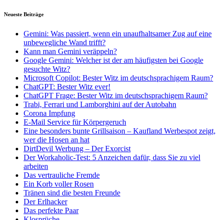
Neueste Beiträge
Gemini: Was passiert, wenn ein unaufhaltsamer Zug auf eine
unbewegliche Wand trifft?
Kann man Gemini veräppeln?
Google Gemini: Welcher ist der am häufigsten bei Google
gesuchte Witz?
Microsoft Copilot: Bester Witz im deutschsprachigem Raum?
ChatGPT: Bester Witz ever!
ChatGPT Frage: Bester Witz im deutschsprachigem Raum?
Trabi, Ferrari und Lamborghini auf der Autobahn
Corona Impfung
E-Mail Service für Körpergeruch
Eine besonders bunte Grillsaison – Kaufland Werbespot zeigt,
wer die Hosen an hat
DirtDevil Werbung – Der Exorcist
Der Workaholic-Test: 5 Anzeichen dafür, dass Sie zu viel
arbeiten
Das vertrauliche Fremde
Ein Korb voller Rosen
Tränen sind die besten Freunde
Der Erlhacker
Das perfekte Paar
Klosprüche