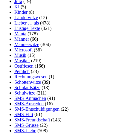
Jura
(19)
KI
(5)
Kinder
(8)
Länderwitze
(12)
Lieber … als
(478)
Lustige Texte
(321)
Manta
(178)
Männer
(66)
Männerwitze
(304)
Microsoft
(56)
Musik
(15)
Musiker
(219)
Ostfriesen
(166)
Peinlich
(23)
Rechnungswesen
(1)
Schottenwitze
(39)
Schulaufsätze
(18)
Schulwitze
(211)
SMS-Anmachen
(91)
SMS-Ausreden
(16)
SMS-Entschuldigungen
(22)
SMS-Flirt
(61)
SMS-Freundschaft
(143)
SMS-Grüsse
(22)
SMS-Liebe
(508)