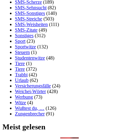
SMS-Scherze
(189)
SMS-Sehnsucht
(82)
SMS-Sonstiges
(140)
SMS-Streiche
(503)
SMS-Weisheiten
(111)
SMS-Zitate
(49)
Sonstiges
(312)
Sport
(23)
Sportwitze
(132)
Steuern
(1)
Studentenwitze
(48)
Tiere
(1)
Tiere
(372)
Trabbi
(42)
Urlaub
(62)
Versicherungsfälle
(24)
Weichei-Wörter
(428)
Werbung
(73)
Witze
(4)
Wußtest du, …
(126)
Zungenbrecher
(91)
Meist gelesen