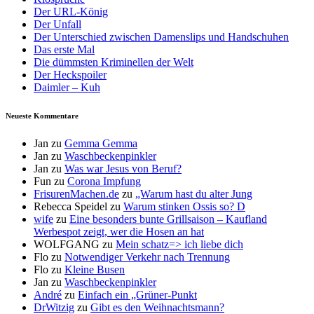
Der URL-König
Der Unfall
Der Unterschied zwischen Damenslips und Handschuhen
Das erste Mal
Die dümmsten Kriminellen der Welt
Der Heckspoiler
Daimler – Kuh
Neueste Kommentare
Jan
zu
Gemma Gemma
Jan
zu
Waschbeckenpinkler
Jan
zu
Was war Jesus von Beruf?
Fun
zu
Corona Impfung
FrisurenMachen.de
zu
„Warum hast du alter Jung
Rebecca Speidel
zu
Warum stinken Ossis so? D
wife
zu
Eine besonders bunte Grillsaison – Kaufland
Werbespot zeigt, wer die Hosen an hat
WOLFGANG
zu
Mein schatz=> ich liebe dich
Flo
zu
Notwendiger Verkehr nach Trennung
Flo
zu
Kleine Busen
Jan
zu
Waschbeckenpinkler
André
zu
Einfach ein „Grüner-Punkt
DrWitzig
zu
Gibt es den Weihnachtsmann?