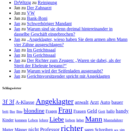
DrWitzig
zu
Reinigung
Jan
zu
Der Zahnarzt
Jan
zu
VW
Jan
zu
Bank-Boni
Jan
zu
Schwerhöriger Mandant
Jan
zu
Warum sind sie denn dreimal hintereinander in
dasselbe Geschäft eingebrochen?
Jan
zu
„Angeklagter, wieso haben Sie dem armen alten Mann
vier Zähne ausgeschlagen?
Jan
zu
Im Gerichtssaal
Jan
zu
Im Gerichtssaal
Jan
zu
Der Richter zum Zeugen: „Waren sie dabei, als der
Streit der Eheleute begann?“
Jan
zu
Warum wird der Seifenladen ausgeraubt?
Jan
zu
Gerichtsvorsitzender spricht mit Angeklagten
Schlagwörter
Angeklagter
3f 3f
A-Klasse
anwalt
Arzt
Auto
bauer
Frau
blondine
Geld
handy
Fragen
Frauen
hallo
bett
Gott
Bier
Bitte
Mann
Liebe
Kinder
Leben
lehrer
lieben
Mantafahrer
kommen
lieber
richter
nicht
Professor
Mutter
Männer
sagen
Schreiben
sim
sex