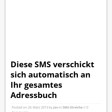
Diese SMS verschickt
sich automatisch an
Ihr gesamtes
Adressbuch
Posted on
29. März 2013
by
Jan
in
SMS-Streiche
// 0