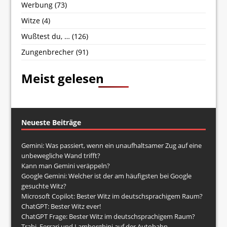
Werbung
(73)
Witze
(4)
Wußtest du, …
(126)
Zungenbrecher
(91)
Meist gelesen
Neueste Beiträge
Gemini: Was passiert, wenn ein unaufhaltsamer Zug auf eine
unbewegliche Wand trifft?
Kann man Gemini veräppeln?
Google Gemini: Welcher ist der am häufigsten bei Google
gesuchte Witz?
Microsoft Copilot: Bester Witz im deutschsprachigem Raum?
ChatGPT: Bester Witz ever!
ChatGPT Frage: Bester Witz im deutschsprachigem Raum?
Trabi, Ferrari und Lamborghini auf der Autobahn