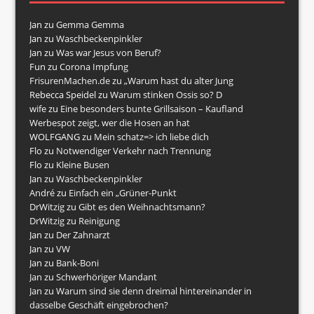
Jan
zu
Gemma Gemma
Jan
zu
Waschbeckenpinkler
Jan
zu
Was war Jesus von Beruf?
Fun
zu
Corona Impfung
FrisurenMachen.de
zu
„Warum hast du alter Jung
Rebecca Speidel
zu
Warum stinken Ossis so? D
wife
zu
Eine besonders bunte Grillsaison – Kaufland
Werbespot zeigt, wer die Hosen an hat
WOLFGANG
zu
Mein schatz=> ich liebe dich
Flo
zu
Notwendiger Verkehr nach Trennung
Flo
zu
Kleine Busen
Jan
zu
Waschbeckenpinkler
André
zu
Einfach ein „Grüner-Punkt
DrWitzig
zu
Gibt es den Weihnachtsmann?
DrWitzig
zu
Reinigung
Jan
zu
Der Zahnarzt
Jan
zu
VW
Jan
zu
Bank-Boni
Jan
zu
Schwerhöriger Mandant
Jan
zu
Warum sind sie denn dreimal hintereinander in
dasselbe Geschäft eingebrochen?