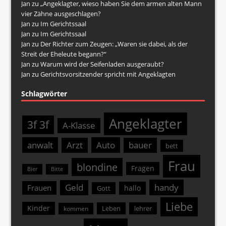
Jan
zu
„Angeklagter, wieso haben Sie dem armen alten Mann
vier Zähne ausgeschlagen?
Jan
zu
Im Gerichtssaal
Jan
zu
Im Gerichtssaal
Jan
zu
Der Richter zum Zeugen: „Waren sie dabei, als der
Streit der Eheleute begann?“
Jan
zu
Warum wird der Seifenladen ausgeraubt?
Jan
zu
Gerichtsvorsitzender spricht mit Angeklagten
Schlagwörter
Angeklagter
3f 3f
A-Klasse
anwalt
Arzt
Auto
bauer
bett
Frau
blondine
Fragen
Bier
Bitte
Geld
handy
Frauen
hallo
Gott
Liebe
Kinder
Leben
lehrer
kommen