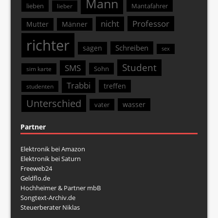
Mann
lieben
Mantafahrer
lieber
nicht
Professor
Mutter
Männer
richter
Schreiben
sagen
sex
Student
SMS
Sohn
sim karte
Trabbi
treffen
studenten
Unterschied
wasser
vater
Partner
Elektronik bei Amazon
Elektronik bei Saturn
Freeweb24
Geldflo.de
Hochheimer & Partner mbB
Songtext-Archiv.de
Steuerberater Niklas