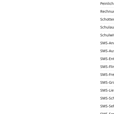
Peinlich
Rechnu
Schotte
Schulau
Schulwi
SMS-An
SMS-Au
SMS-En
SMS-Flir
SMS-Fre
SMS-Gr
SMS-Li
SMS-Sc
SMS-Se
SMS-Son