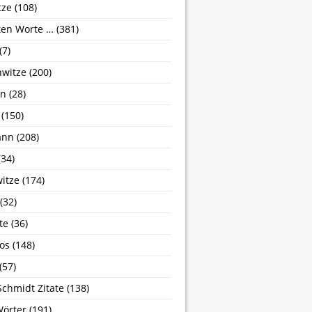
tze
(108)
zten Worte …
(381)
(7)
nwitze
(200)
hn
(28)
(150)
ann
(208)
34)
itze
(174)
(32)
te
(36)
os
(148)
(57)
Schmidt Zitate
(138)
Wörter
(191)