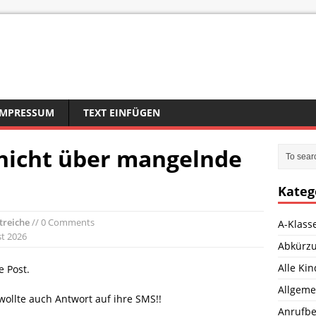
IMPRESSUM
TEXT EINFÜGEN
nicht über mangelnde
Kateg
treiche
// 0 Comments
A-Klass
st 2026
Abkürz
Alle Ki
 Post.
Allgeme
wollte auch Antwort auf ihre SMS!!
Anrufbe