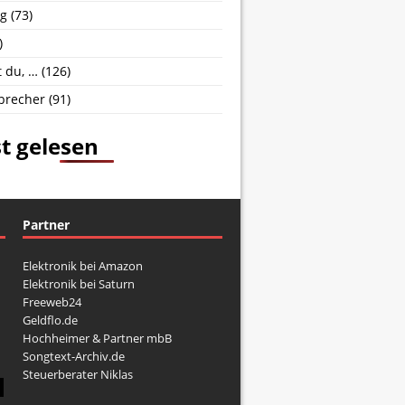
g
(73)
)
 du, …
(126)
brecher
(91)
t gelesen
Partner
Elektronik bei Amazon
Elektronik bei Saturn
Freeweb24
Geldflo.de
Hochheimer & Partner mbB
Songtext-Archiv.de
Steuerberater Niklas