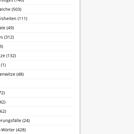
eiche
(503)
isheiten
(111)
ate
(49)
es
(312)
3)
tze
(132)
(1)
enwitze
(48)
72)
42)
62)
erungsfälle
(24)
-Wörter
(428)