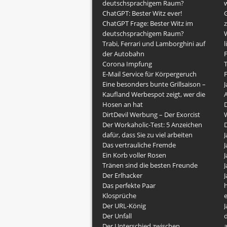
deutschsprachigem Raum?
w
ChatGPT: Bester Witz ever!
G
ChatGPT Frage: Bester Witz im
z
deutschsprachigem Raum?
Trabi, Ferrari und Lamborghini auf
l
der Autobahn
F
Corona Impfung
E-Mail Service für Körpergeruch
F
Eine besonders bunte Grillsaison –
J
Kaufland Werbespot zeigt, wer die
Hosen an hat
DirtDevil Werbung – Der Exorcist
Der Workaholic-Test: 5 Anzeichen
dafür, dass Sie zu viel arbeiten
J
Das vertrauliche Fremde
J
Ein Korb voller Rosen
J
Tränen sind die besten Freunde
J
Der Erlhacker
J
Das perfekte Paar
h
Klosprüche
Der URL-König
J
Der Unfall
Der Unterschied zwischen