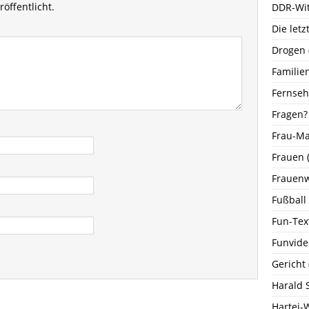
öffentlicht.
DDR-Wi
Die let
Drogen
Familie
Fernse
Fragen?
Frau-M
Frauen
(
Frauenw
Fußball
Fun-Tex
Funvide
Gericht
Harald 
Hartei-