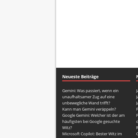
Neueste Beiträge
Gemini: Was passiert, wenn ein
J
unaufhaltsamer Zug auf eine
J
unbewegliche Wand trifft?
J
Kann man Gemini veräppeln?
Google Gemini: Welcher ist der am
häufigsten bei Google gesuchte
d
Witz?
Microsoft Copilot: Bester Witz im
O