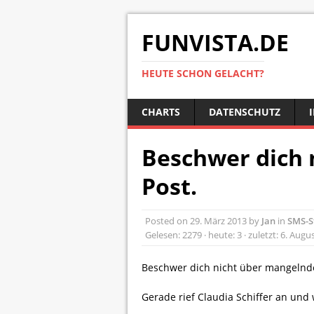
FUNVISTA.DE
HEUTE SCHON GELACHT?
CHARTS
DATENSCHUTZ
Beschwer dich 
Post.
Posted on
29. März 2013
by
Jan
in
SMS-S
Gelesen: 2279 · heute: 3 · zuletzt: 6. Augu
Beschwer dich nicht über mangelnde
Gerade rief Claudia Schiffer an und 