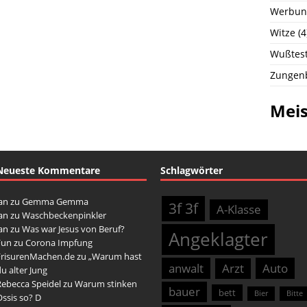
Werbun
Witze
(4
Wußtest
Zungen
Meis
Neueste Kommentare
Schlagwörter
an
zu
Gemma Gemma
3f 3f
A-Klasse
an
zu
Waschbeckenpinkler
an
zu
Was war Jesus von Beruf?
Angeklagter
Fun
zu
Corona Impfung
FrisurenMachen.de
zu
„Warum hast
anwalt
Arzt
Auto
u alter Jung
Rebecca Speidel
zu
Warum stinken
bauer
bett
Bier
Bitte
ssis so? D