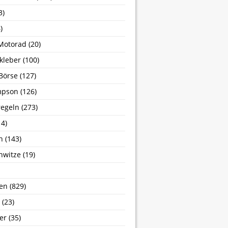
3)
)
Motorad
(20)
kleber
(100)
Börse
(127)
mpson
(126)
egeln
(273)
4)
n
(143)
nwitze
(19)
en
(829)
(23)
er
(35)