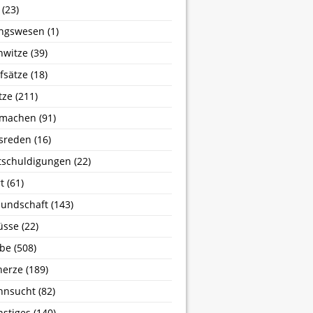
(23)
ngswesen
(1)
nwitze
(39)
fsätze
(18)
tze
(211)
machen
(91)
sreden
(16)
tschuldigungen
(22)
t
(61)
undschaft
(143)
üsse
(22)
ebe
(508)
herze
(189)
hnsucht
(82)
stiges
(140)