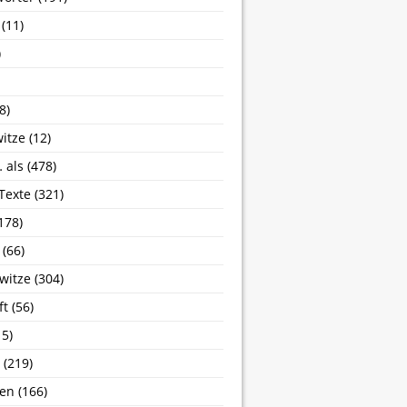
(11)
)
8)
itze
(12)
 als
(478)
 Texte
(321)
178)
(66)
witze
(304)
ft
(56)
5)
(219)
sen
(166)