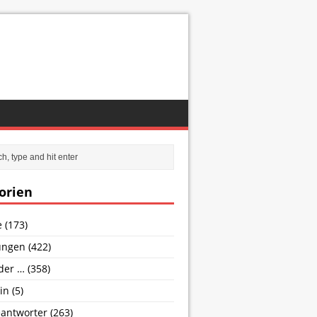
orien
e
(173)
ungen
(422)
nder …
(358)
in
(5)
antworter
(263)