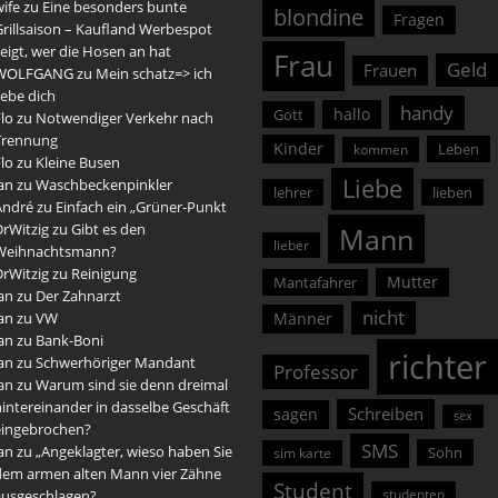
ife
zu
Eine besonders bunte
blondine
Fragen
rillsaison – Kaufland Werbespot
eigt, wer die Hosen an hat
Frau
Geld
Frauen
WOLFGANG
zu
Mein schatz=> ich
iebe dich
handy
hallo
Gott
lo
zu
Notwendiger Verkehr nach
Trennung
Kinder
Leben
kommen
lo
zu
Kleine Busen
Liebe
an
zu
Waschbeckenpinkler
lehrer
lieben
André
zu
Einfach ein „Grüner-Punkt
DrWitzig
zu
Gibt es den
Mann
lieber
Weihnachtsmann?
DrWitzig
zu
Reinigung
Mutter
Mantafahrer
an
zu
Der Zahnarzt
nicht
an
zu
VW
Männer
an
zu
Bank-Boni
richter
an
zu
Schwerhöriger Mandant
Professor
an
zu
Warum sind sie denn dreimal
intereinander in dasselbe Geschäft
Schreiben
sagen
sex
eingebrochen?
SMS
an
zu
„Angeklagter, wieso haben Sie
Sohn
sim karte
dem armen alten Mann vier Zähne
Student
studenten
ausgeschlagen?