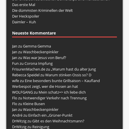
Das erste Mal
Die dümmsten Kriminellen der Welt
Der Heckspoiler
Daimler – Kuh
Neueste Kommentare
Jan
zu
Gemma Gemma
Jan
zu
Waschbeckenpinkler
Jan
zu
Was war Jesus von Beruf?
Fun
zu
Corona Impfung
FrisurenMachen.de
zu
„Warum hast du alter Jung
Rebecca Speidel
zu
Warum stinken Ossis so? D
wife
zu
Eine besonders bunte Grillsaison – Kaufland
Werbespot zeigt, wer die Hosen an hat
WOLFGANG
zu
Mein schatz=> ich liebe dich
Flo
zu
Notwendiger Verkehr nach Trennung
Flo
zu
Kleine Busen
Jan
zu
Waschbeckenpinkler
André
zu
Einfach ein „Grüner-Punkt
DrWitzig
zu
Gibt es den Weihnachtsmann?
DrWitzig
zu
Reinigung