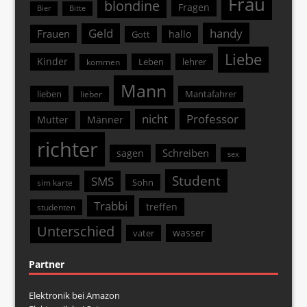
Frau
blondine
Fragen
Bier
Bitte
Geld
handy
Frauen
hallo
Gott
Liebe
Kinder
Leben
lehrer
kommen
Mann
lieben
Mantafahrer
lieber
nicht
Professor
Mutter
Männer
richter
Schreiben
sagen
sex
Student
SMS
Sohn
sim karte
Trabbi
treffen
studenten
Unterschied
wasser
vater
Partner
Elektronik bei Amazon