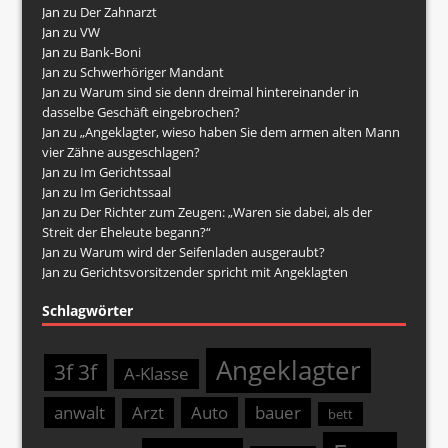
Jan
zu
Der Zahnarzt
Jan
zu
VW
Jan
zu
Bank-Boni
Jan
zu
Schwerhöriger Mandant
Jan
zu
Warum sind sie denn dreimal hintereinander in
dasselbe Geschäft eingebrochen?
Jan
zu
„Angeklagter, wieso haben Sie dem armen alten Mann
vier Zähne ausgeschlagen?
Jan
zu
Im Gerichtssaal
Jan
zu
Im Gerichtssaal
Jan
zu
Der Richter zum Zeugen: „Waren sie dabei, als der
Streit der Eheleute begann?“
Jan
zu
Warum wird der Seifenladen ausgeraubt?
Jan
zu
Gerichtsvorsitzender spricht mit Angeklagten
Schlagwörter
Angeklagter
3f 3f
A-Klasse
anwalt
Arzt
Auto
bauer
bett