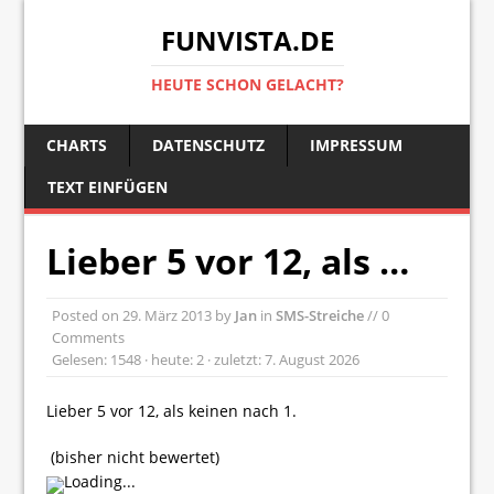
FUNVISTA.DE
HEUTE SCHON GELACHT?
CHARTS
DATENSCHUTZ
IMPRESSUM
TEXT EINFÜGEN
Lieber 5 vor 12, als …
Posted on
29. März 2013
by
Jan
in
SMS-Streiche
// 0
Comments
Gelesen: 1548 · heute: 2 · zuletzt: 7. August 2026
Lieber 5 vor 12, als keinen nach 1.
(bisher nicht bewertet)
Loading...