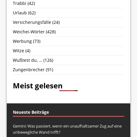
Trabbi
(42)
Urlaub
(62)
Versicherungsfälle
(24)
Weichei-Wörter
(428)
Werbung
(73)
Witze
(4)
Wußtest du, …
(126)
Zungenbrecher
(91)
Meist gelesen
Neueste Beiträge
Gemini: Was passiert, wenn ein unaufhaltsamer Zug auf eine
unbewegliche Wand trifft?