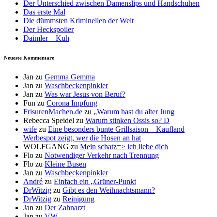
Der Unterschied zwischen Damenslips und Handschuhen
Das erste Mal
Die dümmsten Kriminellen der Welt
Der Heckspoiler
Daimler – Kuh
Neueste Kommentare
Jan
zu
Gemma Gemma
Jan
zu
Waschbeckenpinkler
Jan
zu
Was war Jesus von Beruf?
Fun
zu
Corona Impfung
FrisurenMachen.de
zu
„Warum hast du alter Jung
Rebecca Speidel
zu
Warum stinken Ossis so? D
wife
zu
Eine besonders bunte Grillsaison – Kaufland
Werbespot zeigt, wer die Hosen an hat
WOLFGANG
zu
Mein schatz=> ich liebe dich
Flo
zu
Notwendiger Verkehr nach Trennung
Flo
zu
Kleine Busen
Jan
zu
Waschbeckenpinkler
André
zu
Einfach ein „Grüner-Punkt
DrWitzig
zu
Gibt es den Weihnachtsmann?
DrWitzig
zu
Reinigung
Jan
zu
Der Zahnarzt
Jan
zu
VW