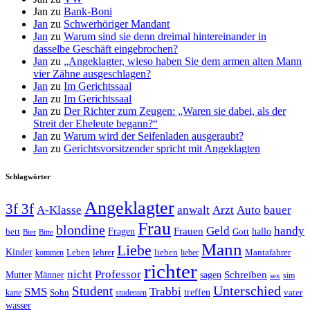
Jan
zu
Bank-Boni
Jan
zu
Schwerhöriger Mandant
Jan
zu
Warum sind sie denn dreimal hintereinander in
dasselbe Geschäft eingebrochen?
Jan
zu
„Angeklagter, wieso haben Sie dem armen alten Mann
vier Zähne ausgeschlagen?
Jan
zu
Im Gerichtssaal
Jan
zu
Im Gerichtssaal
Jan
zu
Der Richter zum Zeugen: „Waren sie dabei, als der
Streit der Eheleute begann?“
Jan
zu
Warum wird der Seifenladen ausgeraubt?
Jan
zu
Gerichtsvorsitzender spricht mit Angeklagten
Schlagwörter
Angeklagter
3f 3f
A-Klasse
anwalt
Arzt
Auto
bauer
Frau
blondine
Geld
handy
Fragen
Frauen
hallo
bett
Gott
Bier
Bitte
Mann
Liebe
Kinder
Leben
lehrer
lieben
Mantafahrer
kommen
lieber
richter
nicht
Professor
Mutter
Männer
sagen
Schreiben
sim
sex
Unterschied
Student
SMS
Trabbi
treffen
Sohn
vater
karte
studenten
wasser