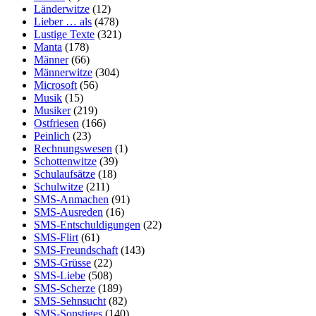
Länderwitze
(12)
Lieber … als
(478)
Lustige Texte
(321)
Manta
(178)
Männer
(66)
Männerwitze
(304)
Microsoft
(56)
Musik
(15)
Musiker
(219)
Ostfriesen
(166)
Peinlich
(23)
Rechnungswesen
(1)
Schottenwitze
(39)
Schulaufsätze
(18)
Schulwitze
(211)
SMS-Anmachen
(91)
SMS-Ausreden
(16)
SMS-Entschuldigungen
(22)
SMS-Flirt
(61)
SMS-Freundschaft
(143)
SMS-Grüsse
(22)
SMS-Liebe
(508)
SMS-Scherze
(189)
SMS-Sehnsucht
(82)
SMS-Sonstiges
(140)