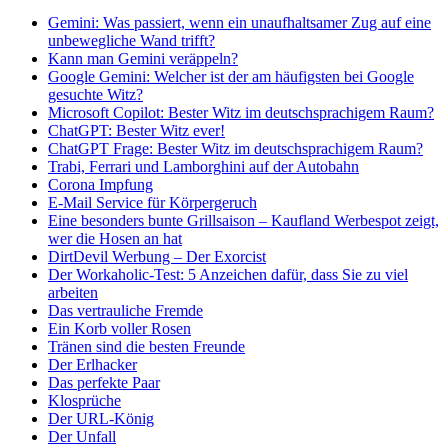
Gemini: Was passiert, wenn ein unaufhaltsamer Zug auf eine
unbewegliche Wand trifft?
Kann man Gemini veräppeln?
Google Gemini: Welcher ist der am häufigsten bei Google
gesuchte Witz?
Microsoft Copilot: Bester Witz im deutschsprachigem Raum?
ChatGPT: Bester Witz ever!
ChatGPT Frage: Bester Witz im deutschsprachigem Raum?
Trabi, Ferrari und Lamborghini auf der Autobahn
Corona Impfung
E-Mail Service für Körpergeruch
Eine besonders bunte Grillsaison – Kaufland Werbespot zeigt,
wer die Hosen an hat
DirtDevil Werbung – Der Exorcist
Der Workaholic-Test: 5 Anzeichen dafür, dass Sie zu viel
arbeiten
Das vertrauliche Fremde
Ein Korb voller Rosen
Tränen sind die besten Freunde
Der Erlhacker
Das perfekte Paar
Klosprüche
Der URL-König
Der Unfall