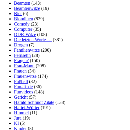
Beamten
(143)
Beamtenwitze
(19)
Bier
(6)
Blondinen
(829)
Comedy
(23)
Computer
(35)
DDR-Witze
(108)
Die letzten Worte …
(381)
Drogen
(7)
Familienwitze
(200)
Fernsehn
(28)
Fragen?
(150)
Frau-Mann
(208)
Frauen
(34)
Frauenwitze
(174)
Fußball
(32)
Fun-Texte
(36)
Funvideos
(148)
Gericht
(57)
Harald Schmidt Zitate
(138)
Hartei-Wörter
(191)
Himmel
(11)
Jura
(19)
KI
(5)
Kinder
(8)