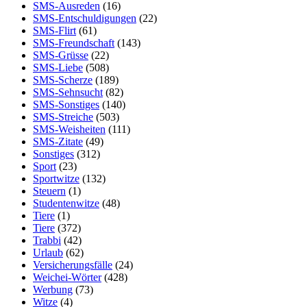
SMS-Ausreden
(16)
SMS-Entschuldigungen
(22)
SMS-Flirt
(61)
SMS-Freundschaft
(143)
SMS-Grüsse
(22)
SMS-Liebe
(508)
SMS-Scherze
(189)
SMS-Sehnsucht
(82)
SMS-Sonstiges
(140)
SMS-Streiche
(503)
SMS-Weisheiten
(111)
SMS-Zitate
(49)
Sonstiges
(312)
Sport
(23)
Sportwitze
(132)
Steuern
(1)
Studentenwitze
(48)
Tiere
(1)
Tiere
(372)
Trabbi
(42)
Urlaub
(62)
Versicherungsfälle
(24)
Weichei-Wörter
(428)
Werbung
(73)
Witze
(4)