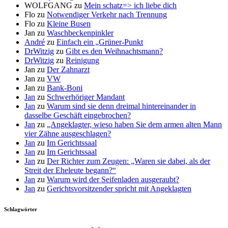
WOLFGANG
zu
Mein schatz=> ich liebe dich
Flo
zu
Notwendiger Verkehr nach Trennung
Flo
zu
Kleine Busen
Jan
zu
Waschbeckenpinkler
André
zu
Einfach ein „Grüner-Punkt
DrWitzig
zu
Gibt es den Weihnachtsmann?
DrWitzig
zu
Reinigung
Jan
zu
Der Zahnarzt
Jan
zu
VW
Jan
zu
Bank-Boni
Jan
zu
Schwerhöriger Mandant
Jan
zu
Warum sind sie denn dreimal hintereinander in
dasselbe Geschäft eingebrochen?
Jan
zu
„Angeklagter, wieso haben Sie dem armen alten Mann
vier Zähne ausgeschlagen?
Jan
zu
Im Gerichtssaal
Jan
zu
Im Gerichtssaal
Jan
zu
Der Richter zum Zeugen: „Waren sie dabei, als der
Streit der Eheleute begann?“
Jan
zu
Warum wird der Seifenladen ausgeraubt?
Jan
zu
Gerichtsvorsitzender spricht mit Angeklagten
Schlagwörter