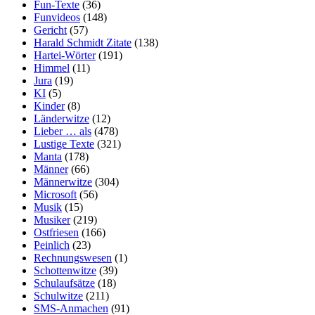
Fun-Texte
(36)
Funvideos
(148)
Gericht
(57)
Harald Schmidt Zitate
(138)
Hartei-Wörter
(191)
Himmel
(11)
Jura
(19)
KI
(5)
Kinder
(8)
Länderwitze
(12)
Lieber … als
(478)
Lustige Texte
(321)
Manta
(178)
Männer
(66)
Männerwitze
(304)
Microsoft
(56)
Musik
(15)
Musiker
(219)
Ostfriesen
(166)
Peinlich
(23)
Rechnungswesen
(1)
Schottenwitze
(39)
Schulaufsätze
(18)
Schulwitze
(211)
SMS-Anmachen
(91)