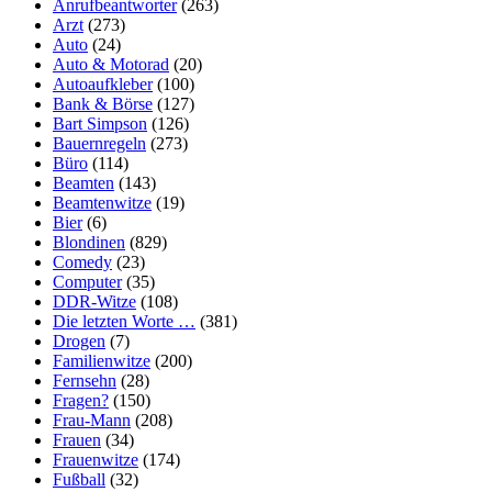
Anrufbeantworter
(263)
Arzt
(273)
Auto
(24)
Auto & Motorad
(20)
Autoaufkleber
(100)
Bank & Börse
(127)
Bart Simpson
(126)
Bauernregeln
(273)
Büro
(114)
Beamten
(143)
Beamtenwitze
(19)
Bier
(6)
Blondinen
(829)
Comedy
(23)
Computer
(35)
DDR-Witze
(108)
Die letzten Worte …
(381)
Drogen
(7)
Familienwitze
(200)
Fernsehn
(28)
Fragen?
(150)
Frau-Mann
(208)
Frauen
(34)
Frauenwitze
(174)
Fußball
(32)