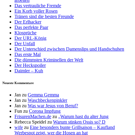
arbeiten
Das vertrauliche Fremde
Ein Korb voller Rosen
Tränen sind die besten Freunde
Der Erlhacker
Das perfekte Paar
Klosprüche
Der URL-König
Der Unfall
Der Unterschied zwischen Damenslips und Handschuhen
Das erste Mal
Die dümmsten Kriminellen der Welt
Der Heckspoiler
Daimler – Kuh
Neueste Kommentare
Jan
zu
Gemma Gemma
Jan
zu
Waschbeckenpinkler
Jan
zu
Was war Jesus von Beruf?
Fun
zu
Corona Impfung
FrisurenMachen.de
zu
„Warum hast du alter Jung
Rebecca Speidel
zu
Warum stinken Ossis so? D
wife
zu
Eine besonders bunte Grillsaison – Kaufland
Werbespot zeigt, wer die Hosen an hat