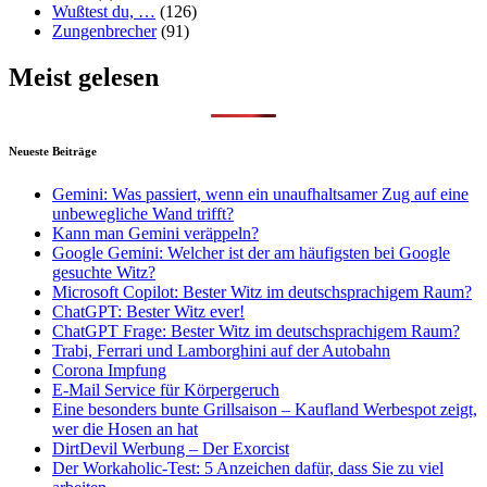
Wußtest du, …
(126)
Zungenbrecher
(91)
Meist gelesen
Neueste Beiträge
Gemini: Was passiert, wenn ein unaufhaltsamer Zug auf eine
unbewegliche Wand trifft?
Kann man Gemini veräppeln?
Google Gemini: Welcher ist der am häufigsten bei Google
gesuchte Witz?
Microsoft Copilot: Bester Witz im deutschsprachigem Raum?
ChatGPT: Bester Witz ever!
ChatGPT Frage: Bester Witz im deutschsprachigem Raum?
Trabi, Ferrari und Lamborghini auf der Autobahn
Corona Impfung
E-Mail Service für Körpergeruch
Eine besonders bunte Grillsaison – Kaufland Werbespot zeigt,
wer die Hosen an hat
DirtDevil Werbung – Der Exorcist
Der Workaholic-Test: 5 Anzeichen dafür, dass Sie zu viel