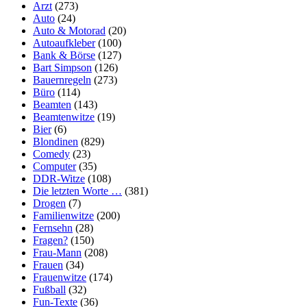
Arzt
(273)
Auto
(24)
Auto & Motorad
(20)
Autoaufkleber
(100)
Bank & Börse
(127)
Bart Simpson
(126)
Bauernregeln
(273)
Büro
(114)
Beamten
(143)
Beamtenwitze
(19)
Bier
(6)
Blondinen
(829)
Comedy
(23)
Computer
(35)
DDR-Witze
(108)
Die letzten Worte …
(381)
Drogen
(7)
Familienwitze
(200)
Fernsehn
(28)
Fragen?
(150)
Frau-Mann
(208)
Frauen
(34)
Frauenwitze
(174)
Fußball
(32)
Fun-Texte
(36)