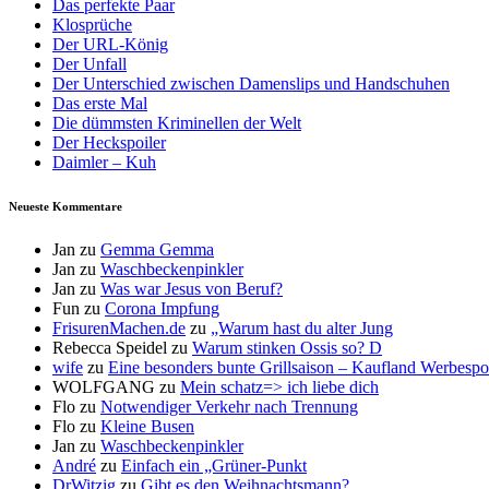
Das perfekte Paar
Klosprüche
Der URL-König
Der Unfall
Der Unterschied zwischen Damenslips und Handschuhen
Das erste Mal
Die dümmsten Kriminellen der Welt
Der Heckspoiler
Daimler – Kuh
Neueste Kommentare
Jan
zu
Gemma Gemma
Jan
zu
Waschbeckenpinkler
Jan
zu
Was war Jesus von Beruf?
Fun
zu
Corona Impfung
FrisurenMachen.de
zu
„Warum hast du alter Jung
Rebecca Speidel
zu
Warum stinken Ossis so? D
wife
zu
Eine besonders bunte Grillsaison – Kaufland Werbespot
WOLFGANG
zu
Mein schatz=> ich liebe dich
Flo
zu
Notwendiger Verkehr nach Trennung
Flo
zu
Kleine Busen
Jan
zu
Waschbeckenpinkler
André
zu
Einfach ein „Grüner-Punkt
DrWitzig
zu
Gibt es den Weihnachtsmann?