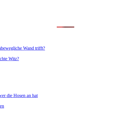
nbewegliche Wand trifft?
chte Witz?
wer die Hosen an hat
ten