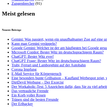
Zungenbrecher
(91)
Meist gelesen
Neueste Beiträge
Gemini: Was passiert, wenn ein unaufhaltsamer Zug auf eine u
Kann man Gemini veräppeln?
Google Gemini: Welcher ist der am häufigsten bei Google gesu
Microsoft Copilot: Bester Witz im deutschsprachigem Raum?
ChatGPT: Bester Witz ever!
ChatGPT Frage: Bester Witz im deutschsprachigem Raum?
Trabi, Ferrari und Lamborghini auf der Autobahn
Corona Impfung
E-Mail Service für Körpergeruch
Eine besonders bunte Grillsaison – Kaufland Werbespot zeigt, 
DirtDevil Werbung – Der Exorcist
Der Workaholic-Test: 5 Anzeichen dafür, dass Sie zu viel arbei
Das vertrauliche Fremde
Ein Korb voller Rosen
Tränen sind die besten Freunde
Der Erlhacker