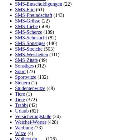
SMS-Entschuldigungen
(22)
SMS-Flirt
(61)
SMS-Freundschaft
(143)
SMS-Grüsse
(22)
SMS-Liebe
(508)
SMS-Scherze
(189)
SMS-Sehnsucht
(82)
SMS-Sonstiges
(140)
SMS-Streiche
(503)
SMS-Weisheiten
(111)
SMS-Zitate
(49)
Sonstiges
(312)
Sport
(23)
Sportwitze
(132)
Steuern
(1)
Studentenwitze
(48)
Tiere
(1)
Tiere
(372)
Trabbi
(42)
Urlaub
(62)
Versicherungsfälle
(24)
Weichei-Wörter
(428)
Werbung
(73)
Witze
(4)
Wußtest du, …
(126)