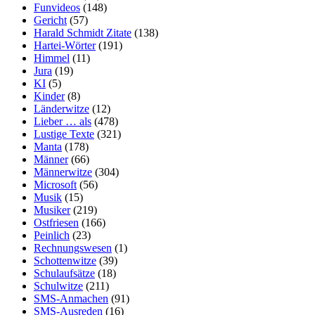
Funvideos
(148)
Gericht
(57)
Harald Schmidt Zitate
(138)
Hartei-Wörter
(191)
Himmel
(11)
Jura
(19)
KI
(5)
Kinder
(8)
Länderwitze
(12)
Lieber … als
(478)
Lustige Texte
(321)
Manta
(178)
Männer
(66)
Männerwitze
(304)
Microsoft
(56)
Musik
(15)
Musiker
(219)
Ostfriesen
(166)
Peinlich
(23)
Rechnungswesen
(1)
Schottenwitze
(39)
Schulaufsätze
(18)
Schulwitze
(211)
SMS-Anmachen
(91)
SMS-Ausreden
(16)