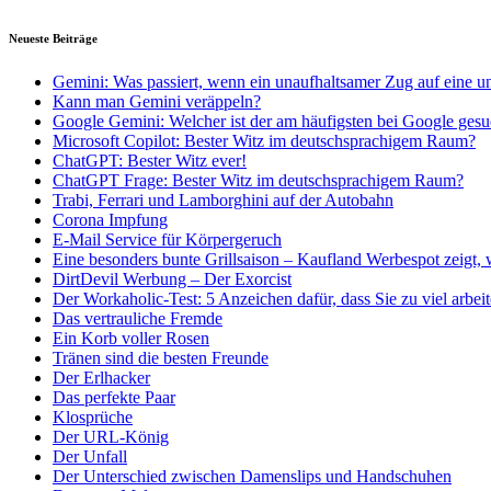
Neueste Beiträge
Gemini: Was passiert, wenn ein unaufhaltsamer Zug auf eine u
Kann man Gemini veräppeln?
Google Gemini: Welcher ist der am häufigsten bei Google gesu
Microsoft Copilot: Bester Witz im deutschsprachigem Raum?
ChatGPT: Bester Witz ever!
ChatGPT Frage: Bester Witz im deutschsprachigem Raum?
Trabi, Ferrari und Lamborghini auf der Autobahn
Corona Impfung
E-Mail Service für Körpergeruch
Eine besonders bunte Grillsaison – Kaufland Werbespot zeigt, 
DirtDevil Werbung – Der Exorcist
Der Workaholic-Test: 5 Anzeichen dafür, dass Sie zu viel arbei
Das vertrauliche Fremde
Ein Korb voller Rosen
Tränen sind die besten Freunde
Der Erlhacker
Das perfekte Paar
Klosprüche
Der URL-König
Der Unfall
Der Unterschied zwischen Damenslips und Handschuhen