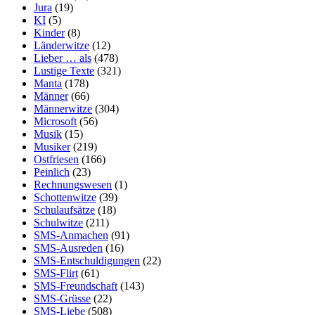
Jura
(19)
KI
(5)
Kinder
(8)
Länderwitze
(12)
Lieber … als
(478)
Lustige Texte
(321)
Manta
(178)
Männer
(66)
Männerwitze
(304)
Microsoft
(56)
Musik
(15)
Musiker
(219)
Ostfriesen
(166)
Peinlich
(23)
Rechnungswesen
(1)
Schottenwitze
(39)
Schulaufsätze
(18)
Schulwitze
(211)
SMS-Anmachen
(91)
SMS-Ausreden
(16)
SMS-Entschuldigungen
(22)
SMS-Flirt
(61)
SMS-Freundschaft
(143)
SMS-Grüsse
(22)
SMS-Liebe
(508)