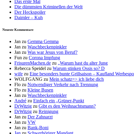
Das erste Mal
Die dümmsten Kriminellen der Welt
Der Heckspoiler
Daimler – Kuh
Neueste Kommentare
Jan
zu
Gemma Gemma
Jan
zu
Waschbeckenpinkler
Jan
zu
Was war Jesus von Beruf?
Fun
zu
Corona Impfung
FrisurenMachen.de
zu
„Warum hast du alter Jung
Rebecca Speidel
zu
Warum stinken Ossis so? D
wife
zu
Eine besonders bunte Grillsaison – Kaufland Werbespot
WOLFGANG
zu
Mein schatz=> ich liebe dich
Flo
zu
Notwendiger Verkehr nach Trennung
Flo
zu
Kleine Busen
Jan
zu
Waschbeckenpinkler
André
zu
Einfach ein „Grüner-Punkt
DrWitzig
zu
Gibt es den Weihnachtsmann?
DrWitzig
zu
Reinigung
Jan
zu
Der Zahnarzt
Jan
zu
VW
Jan
zu
Bank-Boni
Jan
zu
Schwerhöriger Mandant