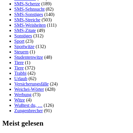
SMS-Scherze
(189)
SMS-Sehnsucht
(82)
SMS-Sonstiges
(140)
SMS-Streiche
(503)
SMS-Weisheiten
(111)
SMS-Zitate
(49)
Sonstiges
(312)
Sport
(23)
Sportwitze
(132)
Steuern
(1)
Studentenwitze
(48)
Tiere
(1)
Tiere
(372)
Trabbi
(42)
Urlaub
(62)
Versicherungsfälle
(24)
Weichei-Wörter
(428)
Werbung
(73)
Witze
(4)
Wußtest du, …
(126)
Zungenbrecher
(91)
Meist gelesen