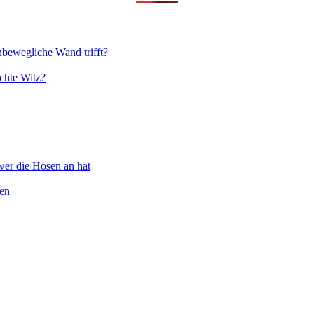
nbewegliche Wand trifft?
chte Witz?
wer die Hosen an hat
ten