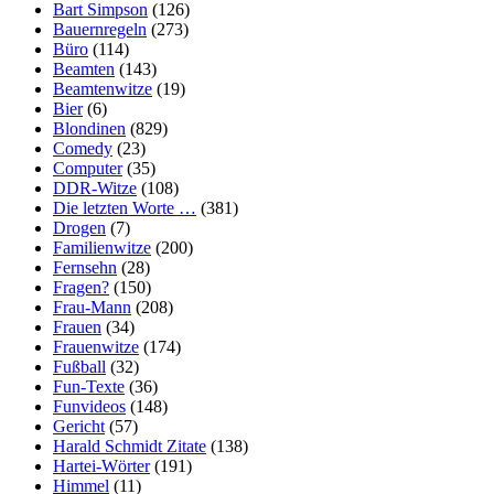
Bart Simpson
(126)
Bauernregeln
(273)
Büro
(114)
Beamten
(143)
Beamtenwitze
(19)
Bier
(6)
Blondinen
(829)
Comedy
(23)
Computer
(35)
DDR-Witze
(108)
Die letzten Worte …
(381)
Drogen
(7)
Familienwitze
(200)
Fernsehn
(28)
Fragen?
(150)
Frau-Mann
(208)
Frauen
(34)
Frauenwitze
(174)
Fußball
(32)
Fun-Texte
(36)
Funvideos
(148)
Gericht
(57)
Harald Schmidt Zitate
(138)
Hartei-Wörter
(191)
Himmel
(11)