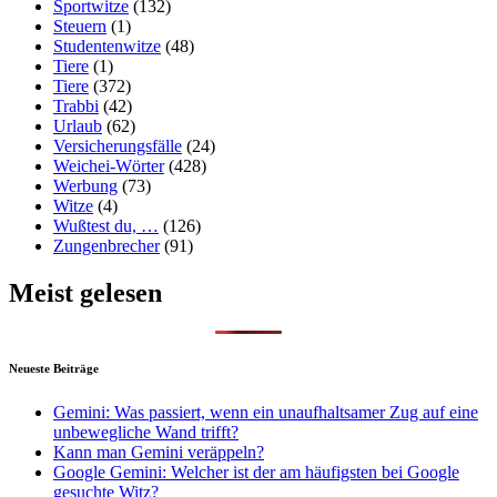
Sportwitze
(132)
Steuern
(1)
Studentenwitze
(48)
Tiere
(1)
Tiere
(372)
Trabbi
(42)
Urlaub
(62)
Versicherungsfälle
(24)
Weichei-Wörter
(428)
Werbung
(73)
Witze
(4)
Wußtest du, …
(126)
Zungenbrecher
(91)
Meist gelesen
Neueste Beiträge
Gemini: Was passiert, wenn ein unaufhaltsamer Zug auf eine
unbewegliche Wand trifft?
Kann man Gemini veräppeln?
Google Gemini: Welcher ist der am häufigsten bei Google
gesuchte Witz?