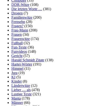
Computer
(35)
DDR-Witze
(108)
Die letzten Worte …
(381)
Drogen
(7)
Familienwitze
(200)
Fernsehn
(28)
Fragen?
(150)
Frau-Mann
(208)
Frauen
(34)
Frauenwitze
(174)
Fußball
(32)
Fun-Texte
(36)
Funvideos
(148)
Gericht
(57)
Harald Schmidt Zitate
(138)
Hartei-Wörter
(191)
Himmel
(11)
Jura
(19)
KI
(5)
Kinder
(8)
Länderwitze
(12)
Lieber … als
(478)
Lustige Texte
(321)
Manta
(178)
Männer
(66)