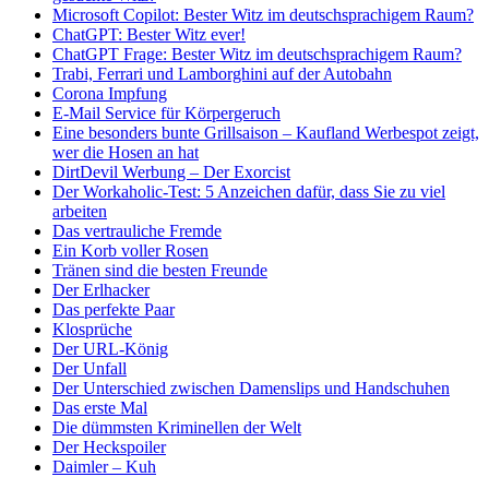
Microsoft Copilot: Bester Witz im deutschsprachigem Raum?
ChatGPT: Bester Witz ever!
ChatGPT Frage: Bester Witz im deutschsprachigem Raum?
Trabi, Ferrari und Lamborghini auf der Autobahn
Corona Impfung
E-Mail Service für Körpergeruch
Eine besonders bunte Grillsaison – Kaufland Werbespot zeigt,
wer die Hosen an hat
DirtDevil Werbung – Der Exorcist
Der Workaholic-Test: 5 Anzeichen dafür, dass Sie zu viel
arbeiten
Das vertrauliche Fremde
Ein Korb voller Rosen
Tränen sind die besten Freunde
Der Erlhacker
Das perfekte Paar
Klosprüche
Der URL-König
Der Unfall
Der Unterschied zwischen Damenslips und Handschuhen
Das erste Mal
Die dümmsten Kriminellen der Welt
Der Heckspoiler
Daimler – Kuh