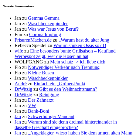
Neueste Kommentare
Jan
zu
Gemma Gemma
Jan
zu
Waschbeckenpinkler
Jan
zu
Was war Jesus von Beruf?
Fun
zu
Corona Impfung
FrisurenMachen.de
zu
„Warum hast du alter Jung
Rebecca Speidel
zu
Warum stinken Ossis so? D
wife
zu
Eine besonders bunte Grillsaison – Kaufland
Werbespot zeigt, wer die Hosen an hat
WOLFGANG
zu
Mein schatz=> ich liebe dich
Flo
zu
Notwendiger Verkehr nach Trennung
Flo
zu
Kleine Busen
Jan
zu
Waschbeckenpinkler
André
zu
Einfach ein „Grüner-Punkt
DrWitzig
zu
Gibt es den Weihnachtsmann?
DrWitzig
zu
Reinigung
Jan
zu
Der Zahnarzt
Jan
zu
VW
Jan
zu
Bank-Boni
Jan
zu
Schwerhöriger Mandant
Jan
zu
Warum sind sie denn dreimal hintereinander in
dasselbe Geschäft eingebrochen?
Jan
zu
„Angeklagter, wieso haben Sie dem armen alten Mann