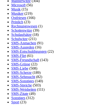
Männerwitze
(304)
Microsoft
(56)
Musik
(15)
Musiker
(219)
Ostfriesen
(166)
Peinlich
(23)
Rechnungswesen
(1)
Schottenwitze
(39)
Schulaufsätze
(18)
Schulwitze
(211)
SMS-Anmachen
(91)
SMS-Ausreden
(16)
SMS-Entschuldigungen
(22)
SMS-Flirt
(61)
SMS-Freundschaft
(143)
SMS-Grüsse
(22)
SMS-Liebe
(508)
SMS-Scherze
(189)
SMS-Sehnsucht
(82)
SMS-Sonstiges
(140)
SMS-Streiche
(503)
SMS-Weisheiten
(111)
SMS-Zitate
(49)
Sonstiges
(312)
Sport
(23)