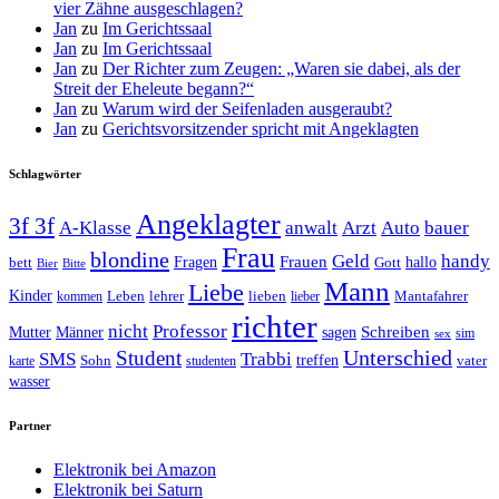
vier Zähne ausgeschlagen?
Jan
zu
Im Gerichtssaal
Jan
zu
Im Gerichtssaal
Jan
zu
Der Richter zum Zeugen: „Waren sie dabei, als der
Streit der Eheleute begann?“
Jan
zu
Warum wird der Seifenladen ausgeraubt?
Jan
zu
Gerichtsvorsitzender spricht mit Angeklagten
Schlagwörter
Angeklagter
3f 3f
A-Klasse
anwalt
Arzt
Auto
bauer
Frau
blondine
Geld
handy
Fragen
Frauen
hallo
bett
Gott
Bier
Bitte
Mann
Liebe
Kinder
Leben
lehrer
lieben
Mantafahrer
kommen
lieber
richter
nicht
Professor
Mutter
Männer
sagen
Schreiben
sim
sex
Unterschied
Student
SMS
Trabbi
treffen
Sohn
vater
karte
studenten
wasser
Partner
Elektronik bei Amazon
Elektronik bei Saturn