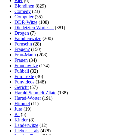
Bier
(6)
Blondinen
(829)
Comedy
(23)
Computer
(35)
DDR-Witze
(108)
Die letzten Worte …
(381)
Drogen
(7)
Familienwitze
(200)
Fernsehn
(28)
Fragen?
(150)
Frau-Mann
(208)
Frauen
(34)
Frauenwitze
(174)
Fußball
(32)
Fun-Texte
(36)
Funvideos
(148)
Gericht
(57)
Harald Schmidt Zitate
(138)
Hartei-Wörter
(191)
Himmel
(11)
Jura
(19)
KI
(5)
Kinder
(8)
Länderwitze
(12)
Lieber … als
(478)