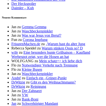
Der Heckspoiler
Daimler – Kuh
Neueste Kommentare
Jan
zu
Gemma Gemma
Jan
zu
Waschbeckenpinkler
Jan
zu
Was war Jesus von Beruf?
Fun
zu
Corona Impfung
FrisurenMachen.de
zu
„Warum hast du alter Jung
Rebecca Speidel
zu
Warum stinken Ossis so? D
wife
zu
Eine besonders bunte Grillsaison – Kaufland
Werbespot zeigt, wer die Hosen an hat
WOLFGANG
zu
Mein schatz=> ich liebe dich
Flo
zu
Notwendiger Verkehr nach Trennung
Flo
zu
Kleine Busen
Jan
zu
Waschbeckenpinkler
André
zu
Einfach ein „Grüner-Punkt
DrWitzig
zu
Gibt es den Weihnachtsmann?
DrWitzig
zu
Reinigung
Jan
zu
Der Zahnarzt
Jan
zu
VW
Jan
zu
Bank-Boni
Jan
zu
Schwerhöriger Mandant