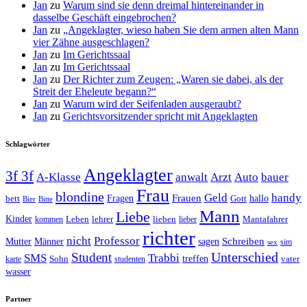
Jan
zu
Warum sind sie denn dreimal hintereinander in
dasselbe Geschäft eingebrochen?
Jan
zu
„Angeklagter, wieso haben Sie dem armen alten Mann
vier Zähne ausgeschlagen?
Jan
zu
Im Gerichtssaal
Jan
zu
Im Gerichtssaal
Jan
zu
Der Richter zum Zeugen: „Waren sie dabei, als der
Streit der Eheleute begann?“
Jan
zu
Warum wird der Seifenladen ausgeraubt?
Jan
zu
Gerichtsvorsitzender spricht mit Angeklagten
Schlagwörter
Angeklagter
3f 3f
A-Klasse
anwalt
Arzt
Auto
bauer
Frau
blondine
Geld
handy
Fragen
Frauen
hallo
bett
Gott
Bier
Bitte
Mann
Liebe
Kinder
Leben
lehrer
lieben
Mantafahrer
kommen
lieber
richter
nicht
Professor
Mutter
Männer
sagen
Schreiben
sim
sex
Unterschied
Student
SMS
Trabbi
treffen
Sohn
vater
karte
studenten
wasser
Partner