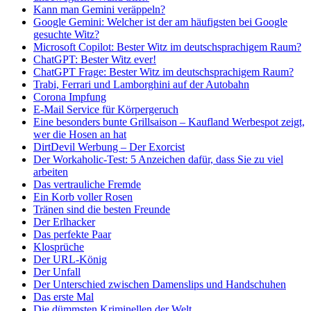
Kann man Gemini veräppeln?
Google Gemini: Welcher ist der am häufigsten bei Google
gesuchte Witz?
Microsoft Copilot: Bester Witz im deutschsprachigem Raum?
ChatGPT: Bester Witz ever!
ChatGPT Frage: Bester Witz im deutschsprachigem Raum?
Trabi, Ferrari und Lamborghini auf der Autobahn
Corona Impfung
E-Mail Service für Körpergeruch
Eine besonders bunte Grillsaison – Kaufland Werbespot zeigt,
wer die Hosen an hat
DirtDevil Werbung – Der Exorcist
Der Workaholic-Test: 5 Anzeichen dafür, dass Sie zu viel
arbeiten
Das vertrauliche Fremde
Ein Korb voller Rosen
Tränen sind die besten Freunde
Der Erlhacker
Das perfekte Paar
Klosprüche
Der URL-König
Der Unfall
Der Unterschied zwischen Damenslips und Handschuhen
Das erste Mal
Die dümmsten Kriminellen der Welt