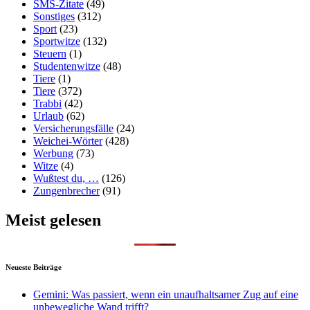
SMS-Zitate
(49)
Sonstiges
(312)
Sport
(23)
Sportwitze
(132)
Steuern
(1)
Studentenwitze
(48)
Tiere
(1)
Tiere
(372)
Trabbi
(42)
Urlaub
(62)
Versicherungsfälle
(24)
Weichei-Wörter
(428)
Werbung
(73)
Witze
(4)
Wußtest du, …
(126)
Zungenbrecher
(91)
Meist gelesen
Neueste Beiträge
Gemini: Was passiert, wenn ein unaufhaltsamer Zug auf eine
unbewegliche Wand trifft?