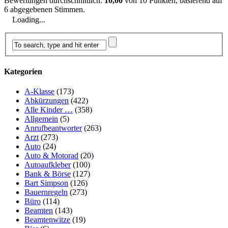
Bewertungen durchschnittlich:
10,00
von
10
Punkten, basierend auf
6
abgegebenen Stimmen.
Loading...
Kategorien
A-Klasse
(173)
Abkürzungen
(422)
Alle Kinder …
(358)
Allgemein
(5)
Anrufbeantworter
(263)
Arzt
(273)
Auto
(24)
Auto & Motorad
(20)
Autoaufkleber
(100)
Bank & Börse
(127)
Bart Simpson
(126)
Bauernregeln
(273)
Büro
(114)
Beamten
(143)
Beamtenwitze
(19)