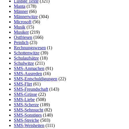
Lustige Texte
(321)
Manta
(178)
Männer
(66)
Männerwitze
(304)
Microsoft
(56)
Musik
(15)
Musiker
(219)
Ostfriesen
(166)
Peinlich
(23)
Rechnungswesen
(1)
Schottenwitze
(39)
Schulaufsätze
(18)
Schulwitze
(211)
SMS-Anmachen
(91)
SMS-Ausreden
(16)
SMS-Entschuldigungen
(22)
SMS-Flirt
(61)
SMS-Freundschaft
(143)
SMS-Grüsse
(22)
SMS-Liebe
(508)
SMS-Scherze
(189)
SMS-Sehnsucht
(82)
SMS-Sonstiges
(140)
SMS-Streiche
(503)
SMS-Weisheiten
(111)