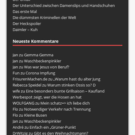
Der Unterschied zwischen Damenslips und Handschuhen
Das erste Mal
Die dümmsten Kriminellen der Welt
Der Heckspoiler
Daimler – Kuh
Neueste Kommentare
Jan
zu
Gemma Gemma
Jan
zu
Waschbeckenpinkler
Jan
zu
Was war Jesus von Beruf?
Fun
zu
Corona Impfung
FrisurenMachen.de
zu
„Warum hast du alter Jung
Rebecca Speidel
zu
Warum stinken Ossis so? D
wife
zu
Eine besonders bunte Grillsaison – Kaufland
Werbespot zeigt, wer die Hosen an hat
WOLFGANG
zu
Mein schatz=> ich liebe dich
Flo
zu
Notwendiger Verkehr nach Trennung
Flo
zu
Kleine Busen
Jan
zu
Waschbeckenpinkler
André
zu
Einfach ein „Grüner-Punkt
DrWitzig
zu
Gibt es den Weihnachtsmann?