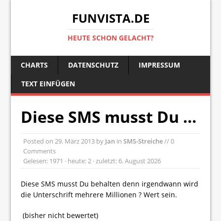
FUNVISTA.DE
HEUTE SCHON GELACHT?
CHARTS
DATENSCHUTZ
IMPRESSUM
TEXT EINFÜGEN
Diese SMS musst Du …
Posted on
29. März 2013
by
Jan
in
SMS-Streiche
// 0
Comments
Gelesen: 1971 · heute: 2 · zuletzt: 6. August 2026
Diese SMS musst Du behalten denn irgendwann wird
die Unterschrift mehrere Millionen ? Wert sein.
(bisher nicht bewertet)