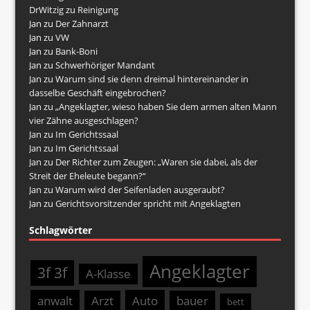
DrWitzig
zu
Reinigung
Jan
zu
Der Zahnarzt
Jan
zu
VW
Jan
zu
Bank-Boni
Jan
zu
Schwerhöriger Mandant
Jan
zu
Warum sind sie denn dreimal hintereinander in
dasselbe Geschäft eingebrochen?
Jan
zu
„Angeklagter, wieso haben Sie dem armen alten Mann
vier Zähne ausgeschlagen?
Jan
zu
Im Gerichtssaal
Jan
zu
Im Gerichtssaal
Jan
zu
Der Richter zum Zeugen: „Waren sie dabei, als der
Streit der Eheleute begann?“
Jan
zu
Warum wird der Seifenladen ausgeraubt?
Jan
zu
Gerichtsvorsitzender spricht mit Angeklagten
Schlagwörter
Angeklagter
3f 3f
A-Klasse
anwalt
Arzt
Auto
bauer
bett