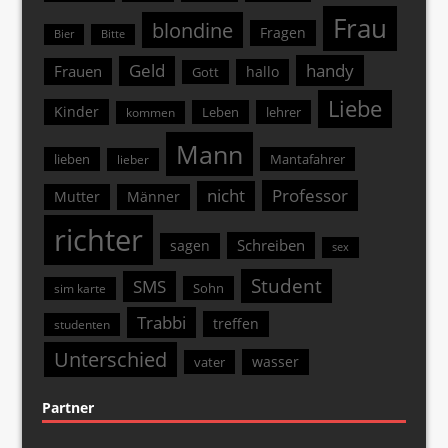
Frau
blondine
Fragen
Bier
Bitte
Geld
handy
Frauen
hallo
Gott
Liebe
Kinder
Leben
lehrer
kommen
Mann
lieben
Mantafahrer
lieber
nicht
Professor
Mutter
Männer
richter
Schreiben
sagen
sex
Student
SMS
Sohn
sim karte
Trabbi
treffen
studenten
Unterschied
wasser
vater
Partner